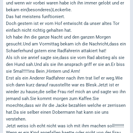
und wenn wir vorbei waren habe ich ihn immer gelobt und er
bekam ein(besonderes)Leckerlie.
Das hat meistens funftioniert.
Doch gestern ist er vom Hof entwischt da unser altes Tor
einfach nicht richtig gehalten hat.
Ich habe ihn die ganze Nacht und den ganzen Morgen
gesucht.Und am Vormittag bekam ich die Nachricht,dass ein
Schaeferhund gstern eine Radfahrerin attakiert hat!
Als ich sie anrief sagte sie,dass sie vom Rad abstieg als sie
den Hund sah.Und als sie ihn ansprach griff er sie an.Er biss
sie 5mal!!!!!ins Bein ,Hintern und Arm!
Erst als ein Anderer Radfahrer nach ihm trat lief er weg.Wie
sich dann kurz darauf rausstellte war es Blesk.Jetzt ist er
wieder zu hause,die selbe Frau rief mich an und sagte wo ihn
jemand sah.Sie kommt morgen zum Kaffee.Sie
moechte,dass wir ihr die Jacke bezahlen welche er zerrissen
hat.Da sie selber einen Dobermann hat kann sie uns
verstehen.
Jetzt weiss ich echt nicht was ich mit ihm machen soll!!!!!!!!
Wenn er ein Kind angefallen haette oder nicht von der Frau