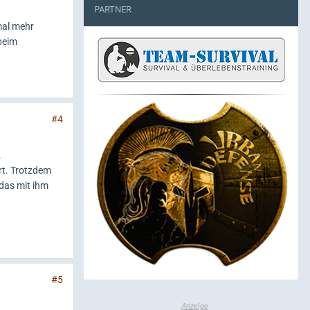
PARTNER
mal mehr
beim
#4
.
rt. Trotzdem
 das mit ihm
#5