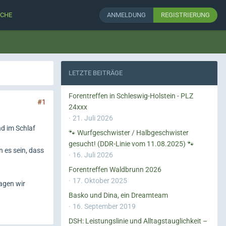
CHE
ANMELDUNG
REGISTRIERUNG
LETZTE BEITRÄGE
Forentreffen in Schleswig-Holstein - PLZ
#1
24xxx
21. Juli 2026
nd im Schlaf
🐾 Wurfgeschwister / Halbgeschwister
gesucht! (DDR-Linie vom 11.08.2025) 🐾
n es sein, dass
16. Juli 2026
Forentreffen Waldbrunn 2026
17. Oktober 2025
agen wir
Basko und Dina, ein Dreamteam
16. September 2019
DSH: Leistungslinie und Alltagstauglichkeit –