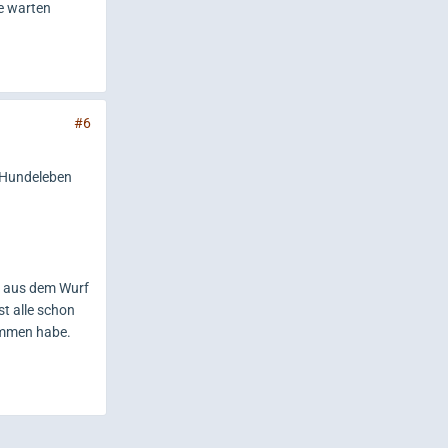
ge warten
#6
e Hundeleben
11 aus dem Wurf
st alle schon
nommen habe.