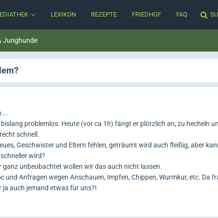
EDIATHEK
LEXIKON
REZEPTE
FRIEDHOF
FAQ
SU
& Junghunde
blem?
...
 bislang problemlos. Heute (vor ca 1h) fängt er plötzlich an, zu hecheln u
recht schnell.
neues, Geschwister und Eltern fehlen, geträumt wird auch fleißig, aber kan
schneller wird?
ber ganz unbeobachtet wollen wir das auch nicht lassen.
c und Anfragen wegen Anschauen, Impfen, Chippen, Wurmkur, etc. Da fr
er ja auch jemand etwas für uns?!