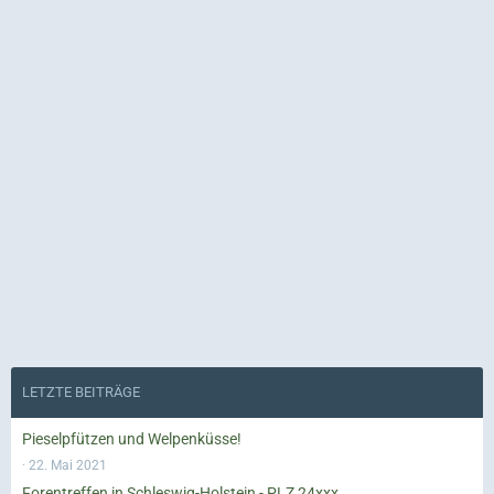
LETZTE BEITRÄGE
Pieselpfützen und Welpenküsse!
22. Mai 2021
Forentreffen in Schleswig-Holstein - PLZ 24xxx