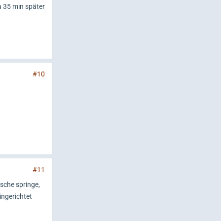
 35 min später
#10
#11
sche springe,
ingerichtet