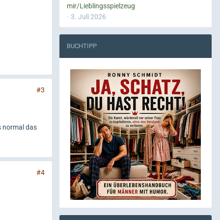
mir/Lieblingsspielzeug
3. Juli 2026
BUCHTIPP
#3
s normal das
#4