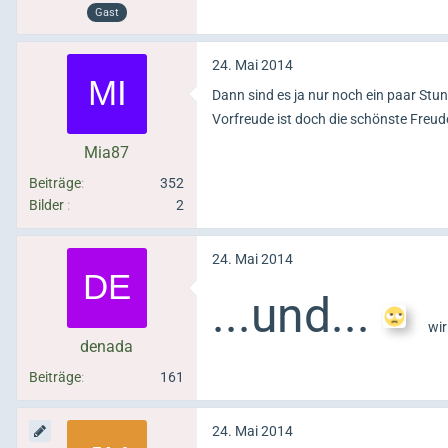
Gast
24. Mai 2014
Dann sind es ja nur noch ein paar St
Vorfreude ist doch die schönste Freud
Mia87
Beiträge
352
Bilder
2
24. Mai 2014
...und...
wir
denada
Beiträge
161
24. Mai 2014