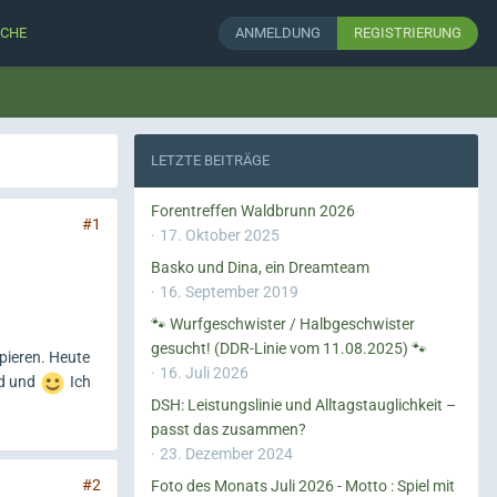
CHE
ANMELDUNG
REGISTRIERUNG
LETZTE BEITRÄGE
Forentreffen Waldbrunn 2026
#1
17. Oktober 2025
Basko und Dina, ein Dreamteam
16. September 2019
🐾 Wurfgeschwister / Halbgeschwister
gesucht! (DDR-Linie vom 11.08.2025) 🐾
pieren. Heute
16. Juli 2026
nd und
Ich
DSH: Leistungslinie und Alltagstauglichkeit –
passt das zusammen?
23. Dezember 2024
#2
Foto des Monats Juli 2026 - Motto : Spiel mit