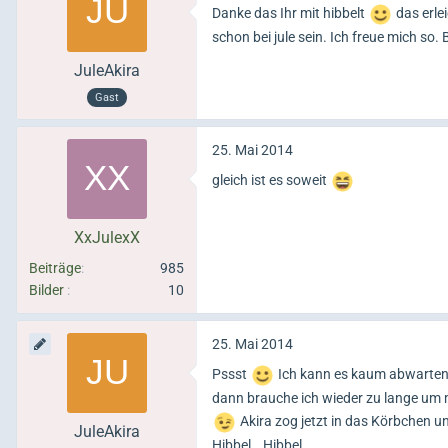
Danke das Ihr mit hibbelt
das erle
schon bei jule sein. Ich freue mich so.
JuleAkira
Gast
25. Mai 2014
gleich ist es soweit
XxJulexX
Beiträge
985
Bilder
10
25. Mai 2014
Pssst
Ich kann es kaum abwarten 
dann brauche ich wieder zu lange um
Akira zog jetzt in das Körbchen und
JuleAkira
Hibbel...Hibbel...