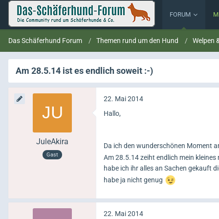
FORUM
M
Das Schäferhund Forum
Themen rund um den Hund
Welpen 
Am 28.5.14 ist es endlich soweit :-)
22. Mai 2014
Hallo,
JuleAkira
Da ich den wunderschönen Moment am l
Gast
Am 28.5.14 zeiht endlich mein kleines 
habe ich ihr alles an Sachen gekauft d
habe ja nicht genug
22. Mai 2014