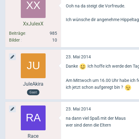
Ooh na da steigt die Vorfreude.
Ich wünsche dir angenehme Hippelta
XxJulexX
Beiträge
985
Bilder
10
23. Mai 2014
Danke
Ich hoffe ich werde den Ta
Am Mittwoch um 16.00 Uhr habe ich fei
JuleAkira
ich jetzt schon aufgeregt bin ?
Gast
23. Mai 2014
na dann viel Spaß mit der Maus
wer sind denn die Eltern
Race