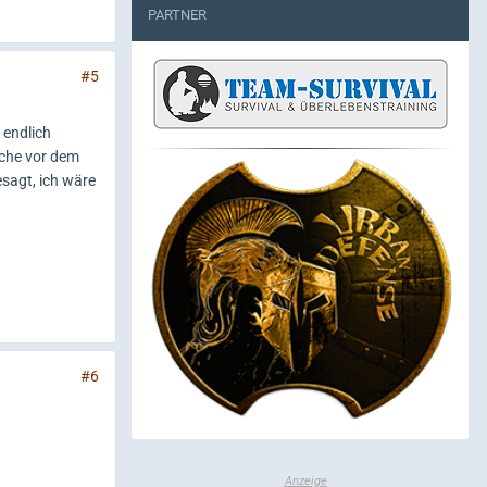
PARTNER
#5
 endlich
oche vor dem
sagt, ich wäre
#6