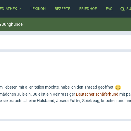
EDIATHEK
LEXIKON
REZEPTE
FRIEDHOF
FAQ
SU
& Junghunde
iebsten mit allen teilen möchte, habe ich den Thread geöffnet
mädchen Jule ein. Jule ist ein Reinrassiger
Deutscher schäferhund
mit pa
ie sie braucht...Leine Halsband, Josera Futter, Spielzeug, knochen und u