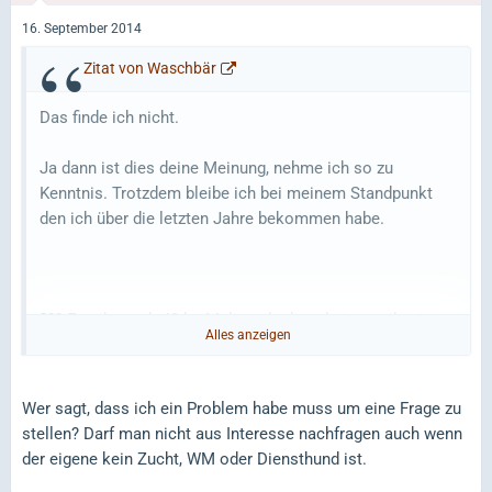
16. September 2014
Zitat von Waschbär
Das finde ich nicht.
Ja dann ist dies deine Meinung, nehme ich so zu
Kenntnis. Trotzdem bleibe ich bei meinem Standpunkt
den ich über die letzten Jahre bekommen habe.
??? Es gibt auch 40 kg-Malis, udn die arbeiten teilweise
Alles anzeigen
auch sehr flott. Wobei 40 kg für einen Leistungshund
nicht das Zuchtziel sein sollte. Weder beim Mali noch
beim DSH.
Wer sagt, dass ich ein Problem habe muss um eine Frage zu
stellen? Darf man nicht aus Interesse nachfragen auch wenn
Habe ich persönlich keinen gesehen, lasse mich gern
der eigene kein Zucht, WM oder Diensthund ist.
vom Gegenteil überzeugen. Und du schreibst Teilweise