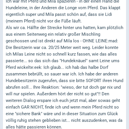
Ich war mit Pferd und Mila spazieren - in der einen Hand die
Hundeleine, in der Anderen die Longe vom Pferd. Das klappt
eigentlich super und Mila passt schön auf, dass sie Lidi
(meinem Pferd) nicht vor die Füße läuft.
Als wir ca. Hälfte der Strecke hinter uns hatten, kam plötzlich
aus einem Seitenweg ein relativ großer Mischling
geschossen und ist direkt auf Mila los - OHNE LEINE:mad:
Die Besitzerin war ca. 20/25 Meter weit weg. Leider konnte
ich Milas Leine nicht so schnell kurz fassen, wie das alles
passierte... so das sich das "Hundeknäuel" samt Leine ums
Pferd wickelte:eek: Ich glaub... ich hab das halbe Dorf
zusammen bebrüllt, so sauer war ich. Ich habe der anderen
Hundebesitzerin zugerufen, dass sie bitte SOFORT ihren Hund
abrufen soll... Ihre Reaktion: "wieso, der tut doch gar nix und
will nur spielen. Außerdem hört der nicht so gut"!! Den
weiteren Dialog erspare ich euch jetzt mal, aber sowas geht
einfach GAR NICHT, finde ich und wenn mein Pferd nicht so
eine "sichere Bank" wäre und in dieser Situation zum Glück
völlig ruhig stehen geblieben ist... nicht auszudenken, was da
alles hätte passieren können.