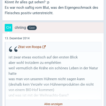
Könnt ihr alles gut sehen? :p
Es war noch saftig vom Blut, was den Eigengeschmack des
Fleisches positiv unterstreicht.
chriing
Gast
13. Dezember 2014
Zitat von Roopa
ist zwar etwas exotisch auf den ersten Blick
aber wohl trotzdem zu empfehlen
weil vermutlich die Krähe ein schönes Leben in der Natur
hatte
was man von unseren Hühnern nicht sagen kann
(deshalb kein Verzehr von Hühnernprodukten die nicht
von einem BIO-Hof kommen)
und was ist mit der Weihnachts-Gans?
mir kommt das Würgen, was sich die Deutschen da
Alles anzeigen