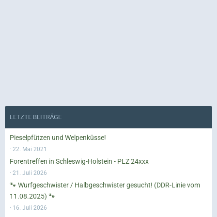
LETZTE BEITRÄGE
Pieselpfützen und Welpenküsse!
22. Mai 2021
Forentreffen in Schleswig-Holstein - PLZ 24xxx
21. Juli 2026
🐾 Wurfgeschwister / Halbgeschwister gesucht! (DDR-Linie vom
11.08.2025) 🐾
16. Juli 2026