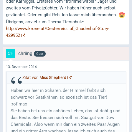
oder Karniggel. Ersteres vom *trommelwirbel* Jäger und
zweites vom Privatzüchter. Wir haben früher auch selbst
gezüchtet. Oder es gibt Reh. Ich lasse mich überraschen.
Übrigens, soviel zum Thema Tierschutz:
http://www.krone.at/Oesterreic…uf_Gnadenhof-Story-
429952
chriing
Gast
13. Dezember 2014
Zitat von Miss Shepherd
Haben wir hier in Scharen, der Himmel färbt sich
schwarz vor Saatkrähen, so exotisch ist das Tier!
:roflmao:
Sie haben bei uns ein schönes Leben, das ist richtig und
das Beste: Sie fressen sich voll mit Saatgut von Dow
Chemicals. Also wenn mir dann ein zweites Paar Augen
und ein dritter Arm wachsen, lasse ich euch auch das