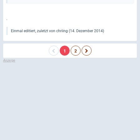
reinziehen - und dann ne Spende für den Tierschutz um
das Gewissen zu beruhigen....
MahlZeit !
.
Einmal editiert, zuletzt von chriing (
14. Dezember 2014
)
1
2