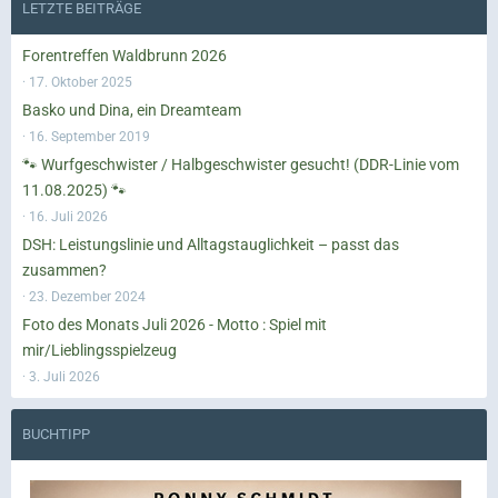
LETZTE BEITRÄGE
Forentreffen Waldbrunn 2026
17. Oktober 2025
Basko und Dina, ein Dreamteam
16. September 2019
🐾 Wurfgeschwister / Halbgeschwister gesucht! (DDR-Linie vom
11.08.2025) 🐾
16. Juli 2026
DSH: Leistungslinie und Alltagstauglichkeit – passt das
zusammen?
23. Dezember 2024
Foto des Monats Juli 2026 - Motto : Spiel mit
mir/Lieblingsspielzeug
3. Juli 2026
BUCHTIPP