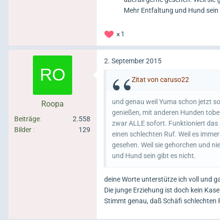
Mehr Entfaltung und Hund sein g
1
2. September 2015
Zitat von caruso22
und genau weil Yuma schon jetzt so 
Roopa
genießen, mit anderen Hunden tobe
Beiträge
2.558
zwar ALLE sofort. Funktioniert das
Bilder
129
einen schlechten Ruf. Weil es imm
gesehen. Weil sie gehorchen und ni
und Hund sein gibt es nicht.
deine Worte unterstütze ich voll und g
Die junge Erziehung ist doch kein Kase
Stimmt genau, daß Schäfi schlechten Ru