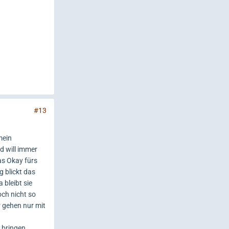
#13
mein
d will immer
as Okay fürs
 blickt das
 bleibt sie
och nicht so
r gehen nur mit
g bringen.