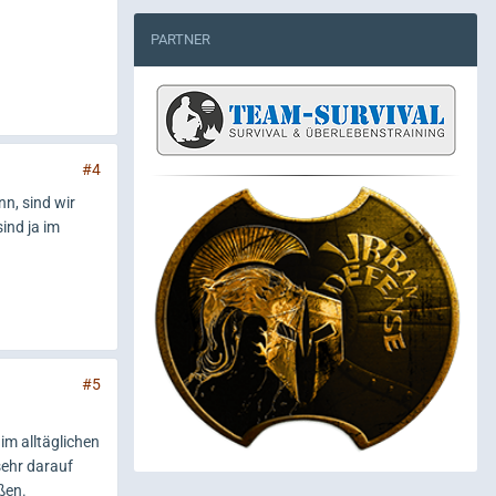
PARTNER
#4
nn, sind wir
sind ja im
#5
im alltäglichen
sehr darauf
ßen.