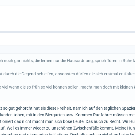
ch noch gar nichts, die lernen nur die Hausordnung, sprich Türen in Ruhe 
cht durch die Gegend schleifen, ansonsten dürfen die sich erstmal entfalt
viel wenn die so früh so viel können sollen, macht man doch mit kleinen
 so gut gehorcht hat sie diese Freiheit, nämlich auf den täglichen Spazi
n Hunden toben, mit in den Biergarten usw. Kommen Radfahrer müssen me
tioniert das nicht macht man sich böse Leute. Das auch zu Recht. Wir H
Ruf. Weil es immer wieder zu unschönen Zwischenfälle kommt. Meine Hu
 gehorchen und niemanden belästigen. Deshalb auch so viel ohne Leine la