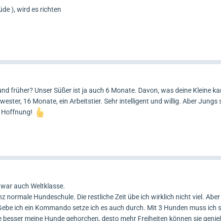
e ), wird es richten
und früher? Unser Süßer ist ja auch 6 Monate. Davon, was deine Kleine ka
ester, 16 Monate, ein Arbeitstier. Sehr intelligent und willig. Aber Jungs 
h Hoffnung!
, war auch Weltklasse.
 normale Hundeschule. Die restliche Zeit übe ich wirklich nicht viel. Aber 
 Gebe ich ein Kommando setze ich es auch durch. Mit 3 Hunden muss ich 
 Je besser meine Hunde gehorchen, desto mehr Freiheiten können sie genie