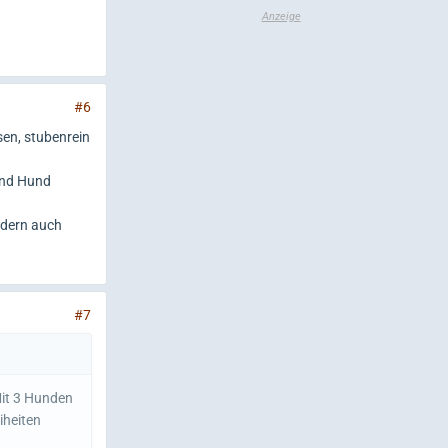
#6
sen, stubenrein
 und Hund
ndern auch
#7
Mit 3 Hunden
iheiten