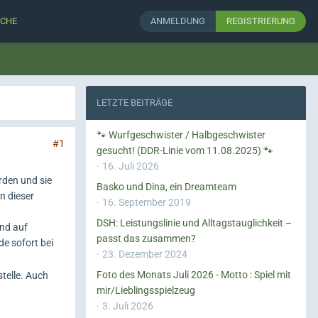
CHE
ANMELDUNG
REGISTRIERUNG
LETZTE BEITRÄGE
🐾 Wurfgeschwister / Halbgeschwister
#1
gesucht! (DDR-Linie vom 11.08.2025) 🐾
16. Juli 2026
rden und sie
Basko und Dina, ein Dreamteam
n dieser
16. September 2019
DSH: Leistungslinie und Alltagstauglichkeit –
und auf
passt das zusammen?
de sofort bei
23. Dezember 2024
Foto des Monats Juli 2026 - Motto : Spiel mit
telle. Auch
mir/Lieblingsspielzeug
3. Juli 2026