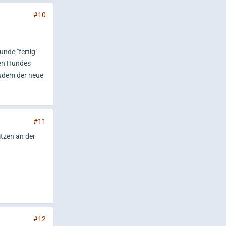
#10
nde "fertig"
uen Hundes
zudem der neue
#11
tzen an der
#12