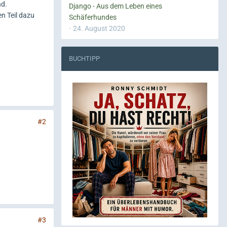
nd.
Django - Aus dem Leben eines
en Teil dazu
Schäferhundes
24. August 2020
BUCHTIPP
#2
#3