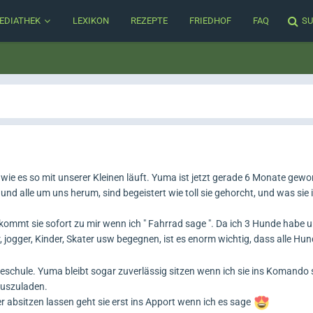
EDIATHEK
LEXIKON
REZEPTE
FRIEDHOF
FAQ
SU
wie es so mit unserer Kleinen läuft. Yuma ist jetzt gerade 6 Monate gewo
und alle um uns herum, sind begeistert wie toll sie gehorcht, und was sie i
ommt sie sofort zu mir wenn ich " Fahrrad sage ". Da ich 3 Hunde habe 
jogger, Kinder, Skater usw begegnen, ist es enorm wichtig, dass alle Hun
chule. Yuma bleibt sogar zuverlässig sitzen wenn ich sie ins Komando s
auszuladen.
er absitzen lassen geht sie erst ins Apport wenn ich es sage