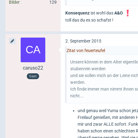
Bilder
129
Konsequenz
ist wohl das
A&O
toll das du es so schafst !
2. September 2015
Zitat von feuerteufel
Unsere können in dem Alter eigentli
caruso22
stubenrein werden
und sie sollen mich an der Leine ni
Gast
werden.
Ich finde immer man nimmt ihnen so 
nicht...
und genau weil Yuma schon jetzt
Freilauf genießen, mit andere
mir und zwar ALLE sofort. Funk
haben schon einen schlechten 
überall gerne gesehen. Weil sie