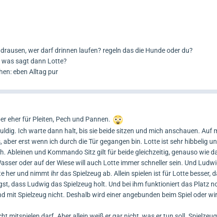
f drausen, wer darf drinnen laufen? regeln das die Hunde oder du?
, was sagt dann Lotte?
hen: eben Alltag pur
er eher für Pleiten, Pech und Pannen.
ldig. Ich warte dann halt, bis sie beide sitzen und mich anschauen. Auf 
ber erst wenn ich durch die Tür gegangen bin. Lotte ist sehr hibbelig un
uch. Ableinen und Kommando Sitz gilt für beide gleichzeitig, genauso wie d
sser oder auf der Wiese will auch Lotte immer schneller sein. Und Ludwig
e her und nimmt ihr das Spielzeug ab. Allein spielen ist für Lotte besser, da
st, dass Ludwig das Spielzeug holt. Und bei ihm funktioniert das Platz n
nd mit Spielzeug nicht. Deshalb wird einer angebunden beim Spiel oder wi
ht mitspielen darf. Aber allein weiß er gar nicht, was er tun soll. Spielzeu