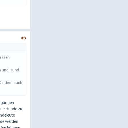
#8
lassen,
en und Hund
 Kindern auch
ergängen
ine Hunde zu
undeleute
nde werden
ufen können.