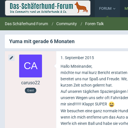
FORUM
M
Das Schäferhund Forum
Community
Foren-Talk
Yuma mit gerade 6 Monaten
1. September 2015
Hallo Miteinander,
möchte nur mal kurz Bericht erstatten 
bereitet uns nur Spaß und Freude. Wir, 
caruso22
kurzen Zeit schon gelernt hat.
Gast
Auf unseren täglichen Spaziergängen k
unseren Wegen uns sehr oft Fahrräder, 
mir sind!!!!!! Klappt SUPER
Wir besuchen eine ganz normale Hundes
wenn ich mich entferne um das Auto 
Werfe ich einen Ball und habe sie vorh