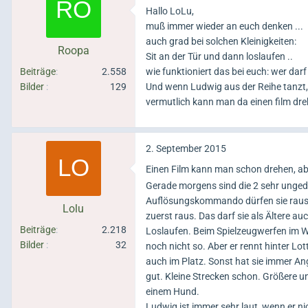
Hallo LoLu,
muß immer wieder an euch denken ...
auch grad bei solchen Kleinigkeiten:
Roopa
Sit an der Tür und dann loslaufen ..
Beiträge
2.558
wie funktioniert das bei euch: wer dar
Bilder
129
Und wenn Ludwig aus der Reihe tanzt
vermutlich kann man da einen film dre
2. September 2015
Einen Film kann man schon drehen, ab
Gerade morgens sind die 2 sehr ungedu
Auflösungskommando dürfen sie raus, a
Lolu
zuerst raus. Das darf sie als Ältere a
Beiträge
2.218
Loslaufen. Beim Spielzeugwerfen im Wa
Bilder
32
noch nicht so. Aber er rennt hinter Lott
auch im Platz. Sonst hat sie immer Ang
gut. Kleine Strecken schon. Größere u
einem Hund.
Ludwig ist immer sehr laut, wenn er nic