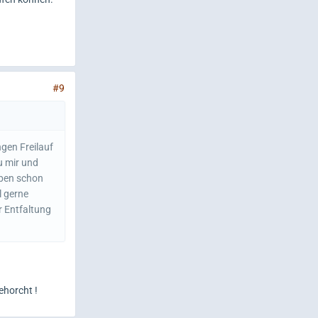
#9
ngen Freilauf
u mir und
aben schon
l gerne
r Entfaltung
ehorcht !