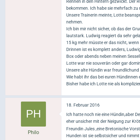
Rennen in den Hintern gezwickt. Der Rü
bekommen. Ich habe sie mehrfach zu m
Unsere Trainerin meinte, Lotte beanspr
nehmen.
Ich bin mir nicht sicher, ob das der Gru
lautstark. Ludwig reagiert da sehr gel
15 kg mehr müsste er das nicht, wenn e
Drinnen ist es komplett anders, Ludwig
Box oder abends neben meinen Sessel. Be
Lotte war nie souverän oder gar domi
Unsere alte Hündin war freundlichund s
Wie habt ihr das bei euren Hündinnen e
Bisher habe ich Lotte nie als komplizie
18. Februar 2016
Ich hatte noch nie eine Hündin,aber D
eher unsicher mit der Neigung zur Krö
Freundin Jules ,eine Bretonische Vors
Philo
Hunden ist sie selbstsicher und nimm