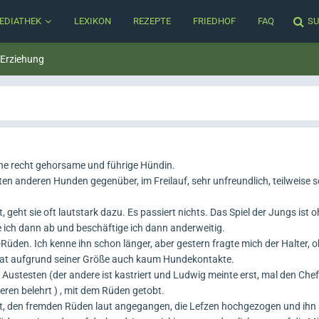
EDIATHEK
LEXIKON
REZEPTE
FRIEDHOF
FAQ
SU
 Erziehung
ine recht gehorsame und führige Hündin.
alten anderen Hunden gegenüber, im Freilauf, sehr unfreundlich, teilweise 
geht sie oft lautstark dazu. Es passiert nichts. Das Spiel der Jungs ist 
e ich dann ab und beschäftige ich dann anderweitig.
-Rüden. Ich kenne ihn schon länger, aber gestern fragte mich der Halter, o
at aufgrund seiner Größe auch kaum Hundekontakte.
stesten (der andere ist kastriert und Ludwig meinte erst, mal den Chef
eren belehrt ) , mit dem Rüden getobt.
rt, den fremden Rüden laut angegangen, die Lefzen hochgezogen und ihn