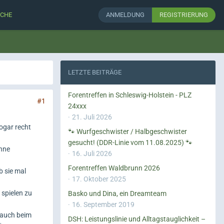
CHE
ANMELDUNG
REGISTRIERUNG
LETZTE BEITRÄGE
Forentreffen in Schleswig-Holstein - PLZ
#1
24xxx
21. Juli 2026
sogar recht
🐾 Wurfgeschwister / Halbgeschwister
gesucht! (DDR-Linie vom 11.08.2025) 🐾
ohne
16. Juli 2026
Forentreffen Waldbrunn 2026
b sie mal
17. Oktober 2025
 spielen zu
Basko und Dina, ein Dreamteam
16. September 2019
 auch beim
DSH: Leistungslinie und Alltagstauglichkeit –