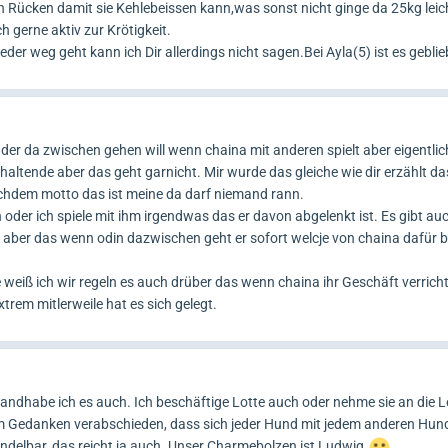
den Rücken damit sie Kehlebeissen kann,was sonst nicht ginge da 25kg leich
h gerne aktiv zur Krötigkeit.
er weg geht kann ich Dir allerdings nicht sagen.Bei Ayla(5) ist es geblie
er da zwischen gehen will wenn chaina mit anderen spielt aber eigentlich
haltende aber das geht garnicht. Mir wurde das gleiche wie dir erzählt da
achdem motto das ist meine da darf niemand rann.
oder ich spiele mit ihm irgendwas das er davon abgelenkt ist. Es gibt a
ist aber das wenn odin dazwischen geht er sofort welcje von chaina dafür
 weiß ich wir regeln es auch drüber das wenn chaina ihr Geschäft verrich
rem mitlerweile hat es sich gelegt.
ndhabe ich es auch. Ich beschäftige Lotte auch oder nehme sie an die L
m Gedanken verabschieden, dass sich jeder Hund mit jedem anderen Hund
ndelbar, das reicht ja auch. Unser Charmebolzen ist Ludwig