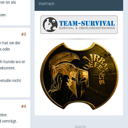
er ist als
PARTNER
ben.
#3
 hat sie die
s odin
uch hunde wo er
 bekommt.
tetodin nicht
#4
eine.
 verträgt.