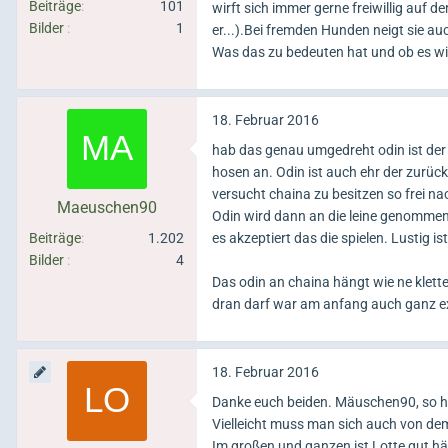
Beiträge
101
wirft sich immer gerne freiwillig auf 
Bilder
1
er...).Bei fremden Hunden neigt sie auc
Was das zu bedeuten hat und ob es wied
18. Februar 2016
hab das genau umgedreht odin ist der d
hosen an. Odin ist auch ehr der zurück
versucht chaina zu besitzen so frei n
Maeuschen90
Odin wird dann an die leine genommen 
Beiträge
1.202
es akzeptiert das die spielen. Lustig 
Bilder
4
Das odin an chaina hängt wie ne klette
dran darf war am anfang auch ganz ext
18. Februar 2016
Danke euch beiden. Mäuschen90, so ha
Vielleicht muss man sich auch von de
Im großen und ganzen ist Lotte gut hä