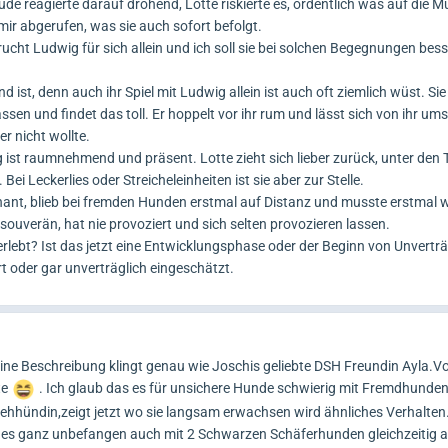
de reagierte darauf drohend, Lotte riskierte es, ordentlich was auf die M
ir abgerufen, was sie auch sofort befolgt.
ucht Ludwig für sich allein und ich soll sie bei solchen Begegnungen bess
nd ist, denn auch ihr Spiel mit Ludwig allein ist auch oft ziemlich wüst. Si
assen und findet das toll. Er hoppelt vor ihr rum und lässt sich von ihr u
r nicht wollte.
 ist raumnehmend und präsent. Lotte zieht sich lieber zurück, unter den Ti
i Leckerlies oder Streicheleinheiten ist sie aber zur Stelle.
nant, blieb bei fremden Hunden erstmal auf Distanz und musste erstmal
ouverän, hat nie provoziert und sich selten provozieren lassen.
rlebt? Ist das jetzt eine Entwicklungsphase oder der Beginn von Unverträ
rt oder gar unverträglich eingeschätzt.
eine Beschreibung klingt genau wie Joschis geliebte DSH Freundin Ayla.V
te
. Ich glaub das es für unsichere Hunde schwierig mit Fremdhunden
tehhündin,zeigt jetzt wo sie langsam erwachsen wird ähnliches Verhalte
t es ganz unbefangen auch mit 2 Schwarzen Schäferhunden gleichzeitig a