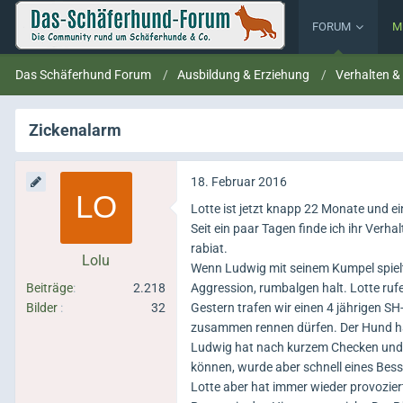
FORUM
M
Das Schäferhund Forum
Ausbildung & Erziehung
Verhalten &
Zickenalarm
18. Februar 2016
Lotte ist jetzt knapp 22 Monate und e
Seit ein paar Tagen finde ich ihr Verh
rabiat.
Lolu
Wenn Ludwig mit seinem Kumpel spielt, 
Beiträge
2.218
Aggression, rumbalgen halt. Lotte ruf
Bilder
32
Gestern trafen wir einen 4 jährigen SH
zusammen rennen dürfen. Der Hund h
Ludwig hat nach kurzem Checken und Au
können, wurde aber schnell eines Bess
Lotte aber hat immer wieder provozie