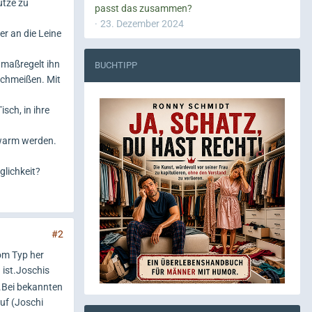
ütze zu
passt das zusammen?
23. Dezember 2024
er an die Leine
e maßregelt ihn
BUCHTIPP
mschmeißen. Mit
sch, in ihre
 warm werden.
glichkeit?
#2
om Typ her
 ist.Joschis
n.Bei bekannten
uf (Joschi