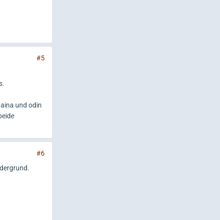
#5
s.
haina und odin
beide
#6
rdergrund.