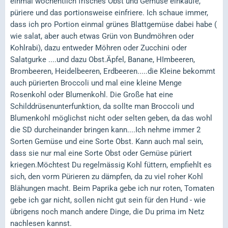
einmal wöchentlich frisches Obst und Gemüse einkaufe,
püriere und das portionsweise einfriere. Ich schaue immer,
dass ich pro Portion einmal grünes Blattgemüse dabei habe (
wie salat, aber auch etwas Grün von Bundmöhren oder
Kohlrabi), dazu entweder Möhren oder Zucchini oder
Salatgurke ....und dazu Obst.Äpfel, Banane, HImbeeren,
Brombeeren, Heidelbeeren, Erdbeeren.....die Kleine bekommt
auch pürierten Broccoli und mal eine kleine Menge
Rosenkohl oder Blumenkohl. Die Große hat eine
Schilddrüsenunterfunktion, da sollte man Broccoli und
Blumenkohl möglichst nicht oder selten geben, da das wohl
die SD durcheinander bringen kann....Ich nehme immer 2
Sorten Gemüse und eine Sorte Obst. Kann auch mal sein,
dass sie nur mal eine Sorte Obst oder Gemüse püriert
kriegen.Möchtest Du regelmässig Kohl füttern, empfiehlt es
sich, den vorm Pürieren zu dämpfen, da zu viel roher Kohl
Blähungen macht. Beim Paprika gebe ich nur roten, Tomaten
gebe ich gar nicht, sollen nicht gut sein für den Hund - wie
übrigens noch manch andere Dinge, die Du prima im Netz
nachlesen kannst.