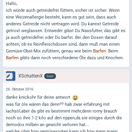
Hallo,
ich würde auch getreidefrei füttern, sicher ist sicher. Wenn
eine Weizenallergie besteht, kann es gut sein, dass auch
anderes Getreide nicht vertragen wird. Du kannst Getreide
getrost weglassen. Entweder gibst Du Nassfutter, das gibt es
ja auch getreidefrei oder Du barfst. Bei den Dosen darauf
achten, ob es Reinfleischdosen sind, dann muß man einen
Gemüse-Obst-Mix zufüttern, genau wie beim
Barfen
. Beim
Barfen
gibts dann noch verschiedene Öle dazu und Knochen.
XSchattenX
Gast
26. Oktober 2016
danke knickohr für deine antwort
was für öle wären das denn?? hab zwar erfahrung mit
lachsöl,aber da gibt es bestimmt mehr,denn romy brauch
noch so ihre 1-2 kilo auf den rippen,da sie einiges durch die
demodox milben an gewicht verloren hat...
welche obst bzw gemüsesorten kann ich bzw mein mann