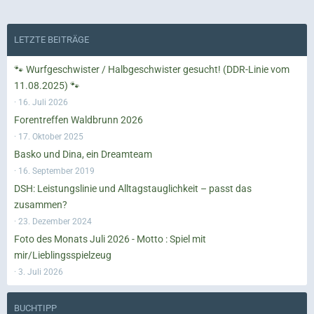
LETZTE BEITRÄGE
🐾 Wurfgeschwister / Halbgeschwister gesucht! (DDR-Linie vom
11.08.2025) 🐾
16. Juli 2026
Forentreffen Waldbrunn 2026
17. Oktober 2025
Basko und Dina, ein Dreamteam
16. September 2019
DSH: Leistungslinie und Alltagstauglichkeit – passt das
zusammen?
23. Dezember 2024
Foto des Monats Juli 2026 - Motto : Spiel mit
mir/Lieblingsspielzeug
3. Juli 2026
BUCHTIPP