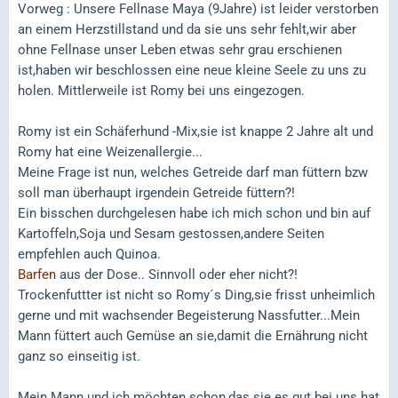
Vorweg : Unsere Fellnase Maya (9Jahre) ist leider verstorben
an einem Herzstillstand und da sie uns sehr fehlt,wir aber
ohne Fellnase unser Leben etwas sehr grau erschienen
ist,haben wir beschlossen eine neue kleine Seele zu uns zu
holen. Mittlerweile ist Romy bei uns eingezogen.
Romy ist ein Schäferhund -Mix,sie ist knappe 2 Jahre alt und
Romy hat eine Weizenallergie...
Meine Frage ist nun, welches Getreide darf man füttern bzw
soll man überhaupt irgendein Getreide füttern?!
Ein bisschen durchgelesen habe ich mich schon und bin auf
Kartoffeln,Soja und Sesam gestossen,andere Seiten
empfehlen auch Quinoa.
Barfen
aus der Dose.. Sinnvoll oder eher nicht?!
Trockenfuttter ist nicht so Romy´s Ding,sie frisst unheimlich
gerne und mit wachsender Begeisterung Nassfutter...Mein
Mann füttert auch Gemüse an sie,damit die Ernährung nicht
ganz so einseitig ist.
Mein Mann und ich möchten schon,das sie es gut bei uns hat