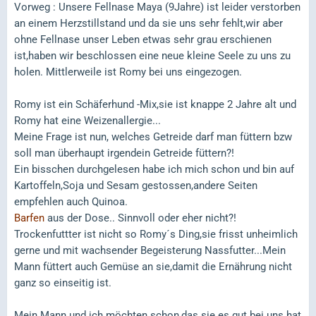
Vorweg : Unsere Fellnase Maya (9Jahre) ist leider verstorben
an einem Herzstillstand und da sie uns sehr fehlt,wir aber
ohne Fellnase unser Leben etwas sehr grau erschienen
ist,haben wir beschlossen eine neue kleine Seele zu uns zu
holen. Mittlerweile ist Romy bei uns eingezogen.
Romy ist ein Schäferhund -Mix,sie ist knappe 2 Jahre alt und
Romy hat eine Weizenallergie...
Meine Frage ist nun, welches Getreide darf man füttern bzw
soll man überhaupt irgendein Getreide füttern?!
Ein bisschen durchgelesen habe ich mich schon und bin auf
Kartoffeln,Soja und Sesam gestossen,andere Seiten
empfehlen auch Quinoa.
Barfen
aus der Dose.. Sinnvoll oder eher nicht?!
Trockenfuttter ist nicht so Romy´s Ding,sie frisst unheimlich
gerne und mit wachsender Begeisterung Nassfutter...Mein
Mann füttert auch Gemüse an sie,damit die Ernährung nicht
ganz so einseitig ist.
Mein Mann und ich möchten schon,das sie es gut bei uns hat