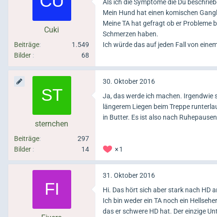
Als ich die Symptome die Du beschrieb
Mein Hund hat einen komischen Gangb
Meine TA hat gefragt ob er Probleme be
Cuki
Schmerzen haben.
Beiträge
1.549
Ich würde das auf jeden Fall von einem
Bilder
68
30. Oktober 2016
Ja, das werde ich machen. Irgendwie s
längerem Liegen beim Treppe runterla
in Butter. Es ist also nach Ruhepause
sternchen
Beiträge
297
Bilder
14
1
31. Oktober 2016
Hi. Das hört sich aber stark nach HD 
Ich bin weder ein TA noch ein Hellsehe
das er schwere HD hat. Der einzige Unt