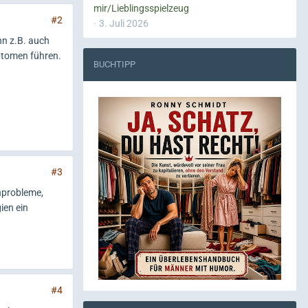
mir/Lieblingsspielzeug
#2
3. Juli 2026
nn z.B. auch
ptomen führen.
BUCHTIPP
#3
nprobleme,
ien ein
#4