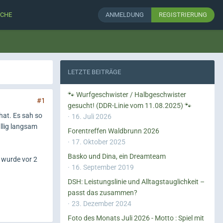
CHE
ANMELDUNG
REGISTRIERUNG
LETZTE BEITRÄGE
🐾 Wurfgeschwister / Halbgeschwister
#1
gesucht! (DDR-Linie vom 11.08.2025) 🐾
hat. Es sah so
16. Juli 2026
ällig langsam
Forentreffen Waldbrunn 2026
17. Oktober 2025
Basko und Dina, ein Dreamteam
e wurde vor 2
16. September 2019
DSH: Leistungslinie und Alltagstauglichkeit –
passt das zusammen?
23. Dezember 2024
Foto des Monats Juli 2026 - Motto : Spiel mit