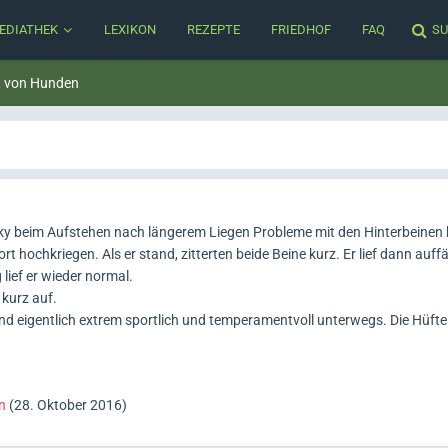
EDIATHEK
LEXIKON
REZEPTE
FRIEDHOF
FAQ
SU
t von Hunden
ky beim Aufstehen nach längerem Liegen Probleme mit den Hinterbeinen 
ort hochkriegen. Als er stand, zitterten beide Beine kurz. Er lief dann auff
lief er wieder normal.
 kurz auf.
 und eigentlich extrem sportlich und temperamentvoll unterwegs. Die Hüft
n
(
28. Oktober 2016
)