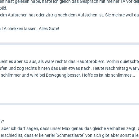
en hast gelesen habe, hatte ich gleich das Gespräch mit meiner TA vor d
ild.
im Aufstehen hat oder zittrig nach dem Aufstehen ist. Sie meinte weil da
 TA chekken lassen. Alles Gute!
ieht es aber so aus, als wäre rechts das Hauptproblem. Vorhin quietscht
ufen und zog rechts hinten das Bein etwas nach. Heute Nachmittag war 
n schlimmer und wird bei Bewegung besser. Hoffe es ist nix schlimmes...
an?
r aber ich darf sagen, dass unser Max genau das gleiche Verhalten zeigt.
erschied ist, dass er keinerlei "Schmerzlaute" von sich gibt aber sonst al