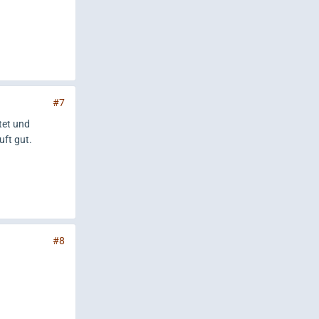
#7
tet und
uft gut.
#8