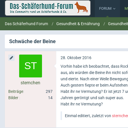
FORUM
M
Das Schäferhund Forum
Gesundheit & Ernährung
Gesundhei
Schwäche der Beine
28. Oktober 2016
Vorhin habe ich beobachtet, dass Roc
aus, als würden die Beine ihn nicht sof
und eierte. Nach einer Weile Bewegung 
sternchen
Auch gestern fiepte er beim Aufstehen
Beiträge
297
Habt ihr ne Vermutung? Er ist jetzt 7
Bilder
14
Jahren geröntgt und sah super aus.
Habt ihr ne Vermutung?
Einmal editiert, zuletzt von
sternche