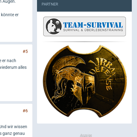
en Augen.
PARTNER
 könnte er
#5
e er nach
wiederum alles
#6
 Und wir wissen
les ganz genau