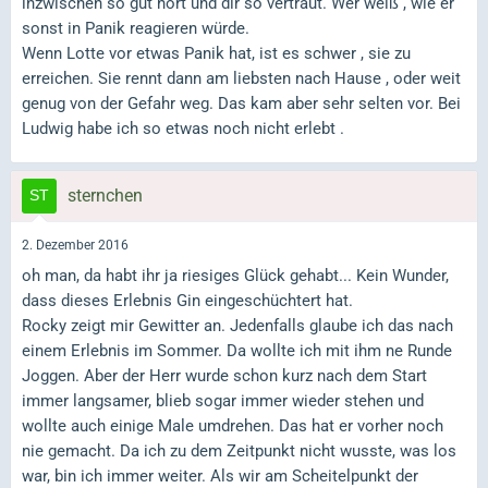
inzwischen so gut hört und dir so vertraut. Wer weiß , wie er
sonst in Panik reagieren würde.
Wenn Lotte vor etwas Panik hat, ist es schwer , sie zu
erreichen. Sie rennt dann am liebsten nach Hause , oder weit
genug von der Gefahr weg. Das kam aber sehr selten vor. Bei
Ludwig habe ich so etwas noch nicht erlebt .
sternchen
2. Dezember 2016
oh man, da habt ihr ja riesiges Glück gehabt... Kein Wunder,
dass dieses Erlebnis Gin eingeschüchtert hat.
Rocky zeigt mir Gewitter an. Jedenfalls glaube ich das nach
einem Erlebnis im Sommer. Da wollte ich mit ihm ne Runde
Joggen. Aber der Herr wurde schon kurz nach dem Start
immer langsamer, blieb sogar immer wieder stehen und
wollte auch einige Male umdrehen. Das hat er vorher noch
nie gemacht. Da ich zu dem Zeitpunkt nicht wusste, was los
war, bin ich immer weiter. Als wir am Scheitelpunkt der