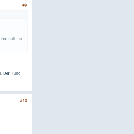
#9
ten soll, ihn
n. Der Hund
#10