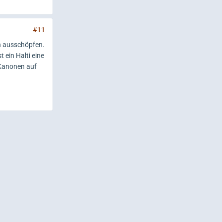
#11
en ausschöpfen.
t ein Halti eine
 Kanonen auf