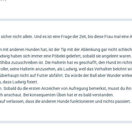
cher nicht allein. Und es ist eine Frage der Zeit, bis diese Frau mal eine
 mit anderen Hunden hat, ist der Tip mit der Ablenkung gar nicht schlecht
dwig haben sich immer eine Pöbelei geliefert, sobald sie angeleint waren
 Shiba zuzuschreiben ist. Die Halterin hat es geschafft, den Hund im ric
toller, seine Halterin anzusehen, als Ludwig, weil das Verhalten belohnt w
n überhaupt nicht auf Futter abfährt. Da würde der Ball aber Wunder wirke
n, dass Ludwig fixiert.
 Sobald du die ersten Anzeichen von Aufregung bemerkst, musst du ihn
ch anschaut. Bei konsequenten Üben hat er es bald verstanden.
f verlassen, dass die anderen Hunde funktionieren und nichts passiert.