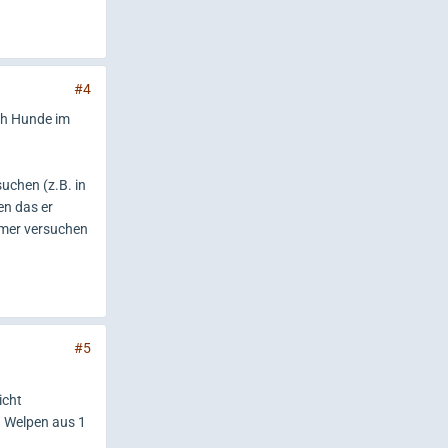
#4
ich Hunde im
uchen (z.B. in
en das er
immer versuchen
#5
icht
n Welpen aus 1