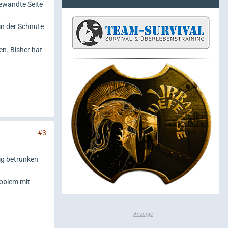
gewandte Seite
in der Schnute
en. Bisher hat
#3
dig betrunken
roblem mit