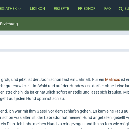
EDIATHEK
LEXIKON
REZEPTE
FRIEDHOF
FAQ
SU
 Erziehung
groß, und jetzt ist der Jooni schon fast ein Jahr alt. Für ein
Malinois
ist e
ehr gut entwickelt. Im Wald und auf der Hundewiese darf er ohne Leine lau
 streicheln, da ist er natürlich sofort anstelle und lässt sich kraulen. M
er geht auf jeden Hund optimistisch zu.
nd, ich war mit ihm Gassi, vor dem schlafen gehen. Es kam eine Frau au
 schon was älter ist, der Labrador hat meinen Hund angefallen, gebellt wi
e ein Dino. Ich habe meinen Hund zu mir gezogen und ihn so fern wie mögl