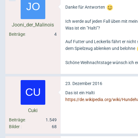
Danke für Antworten
Ich werde auf jeden Fall üben mit mei
Jooni_der_Malinois
Was ist ein "Halti"?
Beiträge
4
Auf Futter und Leckerlis fährt er nicht
dem Spielzeug ablenken und belohne
Schöne Weihnachtstage wünsch ich e
23. Dezember 2016
Das ist ein Halti
https://de.wikipedia.org/wiki/Hundeha
Cuki
Beiträge
1.549
Bilder
68