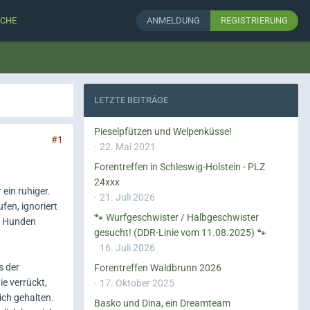
CHE
ANMELDUNG
REGISTRIERUNG
LETZTE BEITRÄGE
Pieselpfützen und Welpenküsse!
#1
22. Mai 2021
Forentreffen in Schleswig-Holstein - PLZ
24xxx
r ein ruhiger.
21. Juli 2026
fen, ignoriert
🐾 Wurfgeschwister / Halbgeschwister
it Hunden
gesucht! (DDR-Linie vom 11.08.2025) 🐾
16. Juli 2026
s der
Forentreffen Waldbrunn 2026
e verrückt,
17. Oktober 2025
ich gehalten.
Basko und Dina, ein Dreamteam