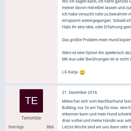
WO ich sagen kann, ich hatte ganzes Ge
meiner davon mitreißen lassen und zur
Ich habe versucht ruhe zu bewahren me
entspannt weitergegangen. Sobald ich
Habt ihr eine Idee, oder Erfahrung g
Das größte Problem mein Hund kopiert
Wäre es eine Option ihn spielerisch a
Mit Aus oder Berührungen ist er nicht m
LG Katja
21. Dezember 2016
Meine hat sich vom Nachbarhund fast 2
Bulldog, nur 2x am Tag für max. eine 
erkennen kann und mein Hund scheinbar
Terrortöle
dran vorbei und meine Hündin war sehr 
Beiträge
866
Letzte Woche sind wir uns dann sehr 