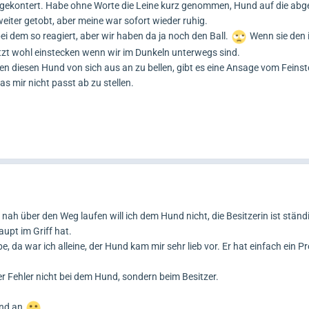
g gekontert. Habe ohne Worte die Leine kurz genommen, Hund auf die ab
weiter getobt, aber meine war sofort wieder ruhig.
 bei dem so reagiert, aber wir haben da ja noch den Ball.
Wenn sie den 
 jetzt wohl einstecken wenn wir im Dunkeln unterwegs sind.
ssen diesen Hund von sich aus an zu bellen, gibt es eine Ansage vom Feinst
s mir nicht passt ab zu stellen.
so nah über den Weg laufen will ich dem Hund nicht, die Besitzerin ist stän
upt im Griff hat.
da war ich alleine, der Hund kam mir sehr lieb vor. Er hat einfach ein P
er Fehler nicht bei dem Hund, sondern beim Besitzer.
und an