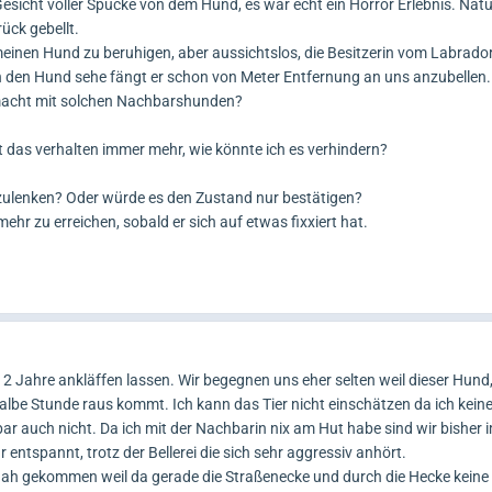
sicht voller Spucke von dem Hund, es war echt ein Horror Erlebnis. Natür
ück gebellt.
inen Hund zu beruhigen, aber aussichtslos, die Besitzerin vom Labrador 
 den Hund sehe fängt er schon von Meter Entfernung an uns anzubellen.
emacht mit solchen Nachbarshunden?
 das verhalten immer mehr, wie könnte ich es verhindern?
bzulenken? Oder würde es den Zustand nur bestätigen?
ehr zu erreichen, sobald er sich auf etwas fixxiert hat.
 Jahre ankläffen lassen. Wir begegnen uns eher selten weil dieser Hund,
halbe Stunde raus kommt. Ich kann das Tier nicht einschätzen da ich kein
 auch nicht. Da ich mit der Nachbarin nix am Hut habe sind wir bisher i
entspannt, trotz der Bellerei die sich sehr aggressiv anhört.
nah gekommen weil da gerade die Straßenecke und durch die Hecke keine 