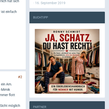
lich hat sich
16. September 2019
ist einfach
BUCHTIPP
#2
 ein Am.
e Mimik
mmer flott
Sicht möglich
PARTNER