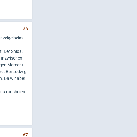
#6
 Anzeige beim
. Der Shiba,
. Inzwischen
htigen Moment
ird. Bei Ludwig
n. Da wir aber
 da rausholen.
#7