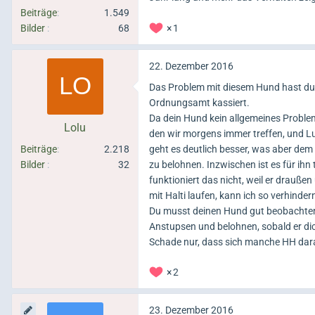
Beiträge
1.549
Bilder
68
1
22. Dezember 2016
Das Problem mit diesem Hund hast du si
Ordnungsamt kassiert.
Da dein Hund kein allgemeines Problem
Lolu
den wir morgens immer treffen, und Lu
Beiträge
2.218
geht es deutlich besser, was aber dem
Bilder
32
zu belohnen. Inzwischen ist es für ihn 
funktioniert das nicht, weil er drauße
mit Halti laufen, kann ich so verhinder
Du musst deinen Hund gut beobachten.
Anstupsen und belohnen, sobald er di
Schade nur, dass sich manche HH darau
2
23. Dezember 2016