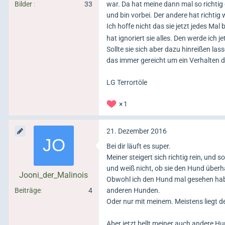
Bilder
33
war. Da hat meine dann mal so richti
und bin vorbei. Der andere hat richtig 
Ich hoffe nicht das sie jetzt jedes Mal
hat ignoriert sie alles. Den werde ich
Sollte sie sich aber dazu hinreißen la
das immer gereicht um ein Verhalten da
LG Terrortöle
1
21. Dezember 2016
Bei dir läuft es super.
Meiner steigert sich richtig rein, und 
und weiß nicht, ob sie den Hund überha
Jooni_der_Malinois
Obwohl ich den Hund mal gesehen habe, 
Beiträge
4
anderen Hunden.
Oder nur mit meinem. Meistens liegt d
Aber jetzt bellt meiner auch andere H