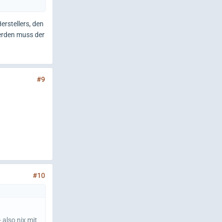
rstellers, den
werden muss der
#9
#10
also nix mit