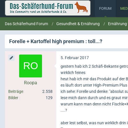
FORUM
MED
Das Schäferhund Forum
Gesundheit & Ernährung
Ernährung
Forelle + Kartoffel high premium : toll...?
5. Februar 2017
gestern hab ich 2 Schäfi-Bekante getrof
wirklich feines
heut hab ich mir das Produkt auf der
Roopa
es läuft dort unter High-Premium Plus
Beiträge
2.558
ich sehe: Forelle und denke: "absolut 
Bilder
129
lese mich dann durch und es graut mir .
warum kann man denn nicht Fischle+Ka
....?
aber lest selbst, was nun wirklich drin i