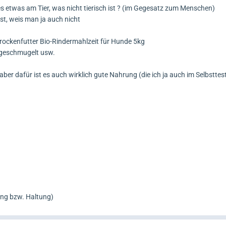
t es etwas am Tier, was nicht tierisch ist ? (im Gegesatz zum Menschen)
t, weis man ja auch nicht
 Trockenfutter Bio-Rindermahlzeit für Hunde 5kg
Zugeschmugelt usw.
ber dafür ist es auch wirklich gute Nahrung (die ich ja auch im Selbstte
gung bzw. Haltung)