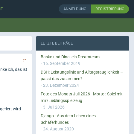
HE
ANMELDUNG
REGISTRIERUNG
LETZTE BEITRÄGE
Basko und Dina, ein Dreamteam
#1
16. September 2019
nke ich, das ist
DSH: Leistungslinie und Alltagstauglichkeit –
passt das zusammen?
23. Dezember 2024
Foto des Monats Juli 2026 - Motto : Spiel mit
mir/Lieblingsspielzeug
3. Juli 2026
eriert wird
Django - Aus dem Leben eines
Schäferhundes
24. August 2020