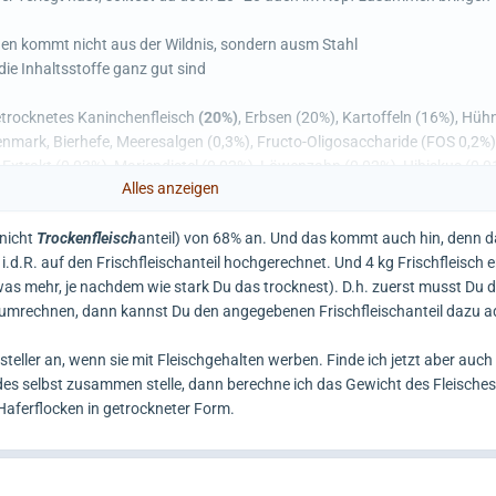
en kommt nicht aus der Wildnis, sondern ausm Stahl
ie Inhaltsstoffe ganz gut sind
etrocknetes Kaninchenfleisch
(20%)
, Erbsen (20%), Kartoffeln (16%), Hüh
nmark, Bierhefe, Meeresalgen (0,3%), Fructo-Oligosaccharide (FOS 0,2%
Extrakt (0,03%), Mariendistel (0,02%), Löwenzahn (0,02%), Hibiskus (0,0
Alles anzeigen
1%). ).
(nicht
Trockenfleisch
anteil) von 68% an. Und das kommt auch hin, denn da
i.d.R. auf den Frischfleischanteil hochgerechnet. Und 4 kg Frischfleisch 
was mehr, je nachdem wie stark Du das trocknest). D.h. zuerst musst Du d
h umrechnen, dann kannst Du den angegebenen Frischfleischanteil dazu a
steller an, wenn sie mit Fleischgehalten werben. Finde ich jetzt aber auch
s selbst zusammen stelle, dann berechne ich das Gewicht des Fleisches 
Haferflocken in getrockneter Form.