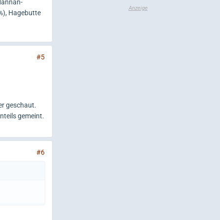
 Mannan-
%), Hagebutte
#5
er geschaut.
nteils gemeint.
#6