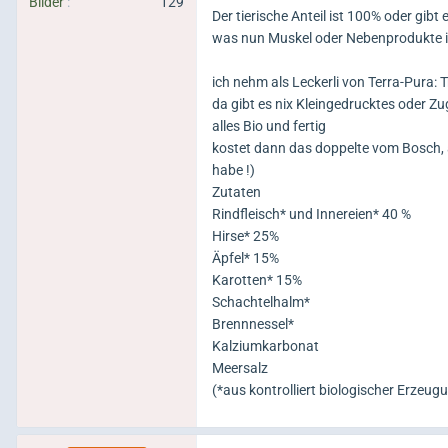
Bilder
129
Der tierische Anteil ist 100% oder gib
was nun Muskel oder Nebenprodukte is
ich nehm als Leckerli von Terra-Pura:
da gibt es nix Kleingedrucktes oder 
alles Bio und fertig
kostet dann das doppelte vom Bosch, a
habe !)
Zutaten
Rindfleisch* und Innereien* 40 %
Hirse* 25%
Äpfel* 15%
Karotten* 15%
Schachtelhalm*
Brennnessel*
Kalziumkarbonat
Meersalz
(*aus kontrolliert biologischer Erzeu