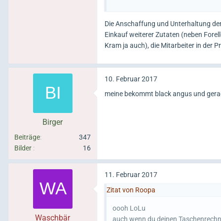
was bezahle ich dann für die restli
Die Anschaffung und Unterhaltung der 
Einkauf weiterer Zutaten (neben Forell
Kram ja auch), die Mitarbeiter in der Pr
10. Februar 2017
meine bekommt black angus und gerade 
Birger
Beiträge
347
Bilder
16
11. Februar 2017
Zitat von Roopa
oooh LoLu
Waschbär
auch wenn du deinen Taschenrechner