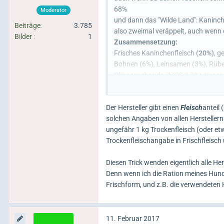
68%
Moderator
und dann das "Wilde Land": Kaninch
Beiträge
3.785
also zweimal veräppelt, auch wenn d
Bilder
1
Zusammensetzung:
Frisches Kaninchenfleisch
(20%)
, g
Bohnen (6%), Leinsamen (3%), Rübe
Oligosaccharide (MOS 0,2%), Yucca 
Hagebutte (0,002%), Rosmarin (0,00
Der Hersteller gibt einen
Fleisch
anteil 
solchen Angaben von allen Herstellern 
ungefähr 1 kg Trockenfleisch (oder et
Trockenfleischangabe in Frischfleisc
Diesen Trick wenden eigentlich alle Her
Denn wenn ich die Ration meines Hunde
Frischform, und z.B. die verwendeten 
11. Februar 2017