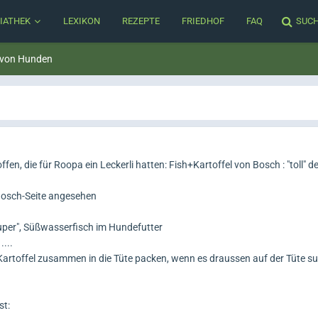
IATHEK
LEXIKON
REZEPTE
FRIEDHOF
FAQ
SUC
 von Hunden
fen, die für Roopa ein Leckerli hatten: Fish+Kartoffel von Bosch : "toll" de
 Bosch-Seite angesehen
super", Süßwasserfisch im Hundefutter
...
rtoffel zusammen in die Tüte packen, wenn es draussen auf der Tüte sug
st: