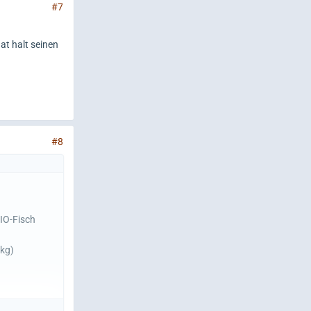
#7
at halt seinen
#8
BIO-Fisch
/kg)