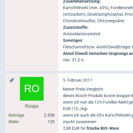
Zusammensetzung:
Kartoffelmehl (min. 45%), Forellenmehl
(entzuckert), Dicalciumphosphat, Prote
Chondroitinsulfat, Chicoreepulver.
Zusatzstoffe:
Antioxidationsmittel
Sonstiges:
Fleischanteil bzw. Anteil Eiweißträger
Anteil Eiweiß tierischen Ursprungs 
min. 37,5 %
5. Februar 2017
kleiner Preis-Vergleich:
dieses Bosch-Produkt kostet knappe 6
wenn ich nun die 12% Forellen-Mehl g
Roopa
EUR (15,-/kg)
Beiträge
2.558
wenn ich auch die 45% Kartoffelmehl
Bilder
129
macht zusammen:
2,88 EUR für
frische BIO-Ware