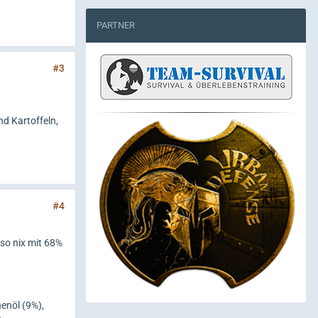
PARTNER
#3
nd Kartoffeln,
#4
so nix mit 68%
enöl (9%),