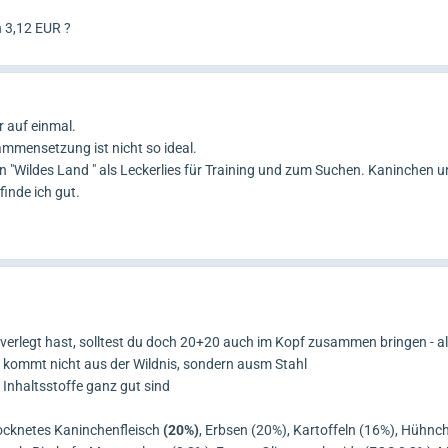
n 3,12 EUR ?
r auf einmal.
ammensetzung ist nicht so ideal.
 "Wildes Land " als Leckerlies für Training und zum Suchen. Kaninchen u
inde ich gut.
erlegt hast, solltest du doch 20+20 auch im Kopf zusammen bringen - al
 kommt nicht aus der Wildnis, sondern ausm Stahl
 Inhaltsstoffe ganz gut sind
rocknetes Kaninchenfleisch
(20%)
, Erbsen (20%), Kartoffeln (16%), Hühnch