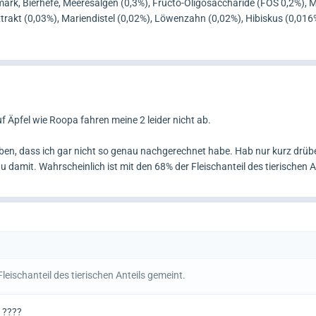
rk, Bierhefe, Meeresalgen (0,3%), Fructo-Oligosaccharide (FOS 0,2%),
trakt (0,03%), Mariendistel (0,02%), Löwenzahn (0,02%), Hibiskus (0,016
f Äpfel wie Roopa fahren meine 2 leider nicht ab.
ben, dass ich gar nicht so genau nachgerechnet habe. Hab nur kurz drüb
u damit. Wahrscheinlich ist mit den 68% der Fleischanteil des tierischen A
leischanteil des tierischen Anteils gemeint.
 ????