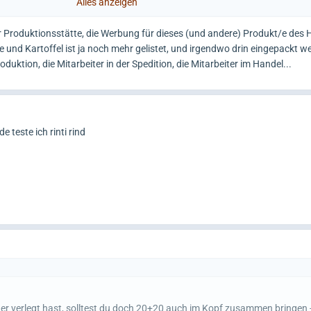
chen 3,12 EUR ?
Alles anzeigen
Produktionsstätte, die Werbung für dieses (und andere) Produkt/e des He
e und Kartoffel ist ja noch mehr gelistet, und irgendwo drin eingepackt 
oduktion, die Mitarbeiter in der Spedition, die Mitarbeiter im Handel...
teste ich rinti rind
 verlegt hast, solltest du doch 20+20 auch im Kopf zusammen bringen - 