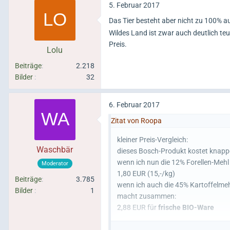
5. Februar 2017
Das Tier besteht aber nicht zu 100% aus
Wildes Land ist zwar auch deutlich teu
Preis.
Lolu
Beiträge
2.218
Bilder
32
6. Februar 2017
Zitat von Roopa
kleiner Preis-Vergleich:
Waschbär
dieses Bosch-Produkt kostet knapp
wenn ich nun die 12% Forellen-Mehl
Moderator
1,80 EUR (15,-/kg)
Beiträge
3.785
wenn ich auch die 45% Kartoffelme
Bilder
1
macht zusammen:
2,88 EUR für
frische BIO-Ware