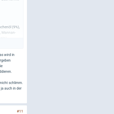
nchenöl (9%),
), Mannan-
16%),
s wird in
ergeben
ie
ddieren.
 nicht schlimm.
ja auch in der
#11