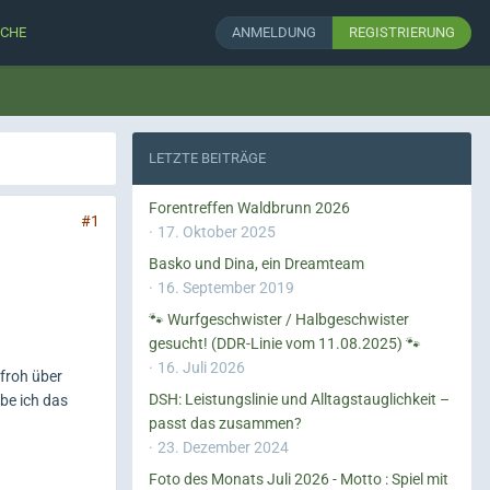
CHE
ANMELDUNG
REGISTRIERUNG
LETZTE BEITRÄGE
Forentreffen Waldbrunn 2026
#1
17. Oktober 2025
Basko und Dina, ein Dreamteam
16. September 2019
🐾 Wurfgeschwister / Halbgeschwister
gesucht! (DDR-Linie vom 11.08.2025) 🐾
16. Juli 2026
froh über
DSH: Leistungslinie und Alltagstauglichkeit –
be ich das
passt das zusammen?
23. Dezember 2024
Foto des Monats Juli 2026 - Motto : Spiel mit