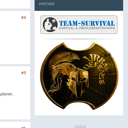
PARTNER
#4
#5
nplanen.