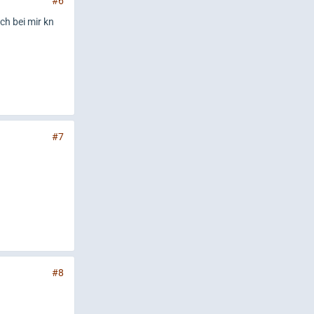
#6
ch bei mir kn
#7
#8