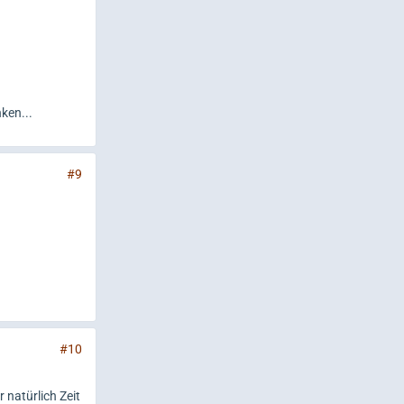
ken...
#9
#10
natürlich Zeit