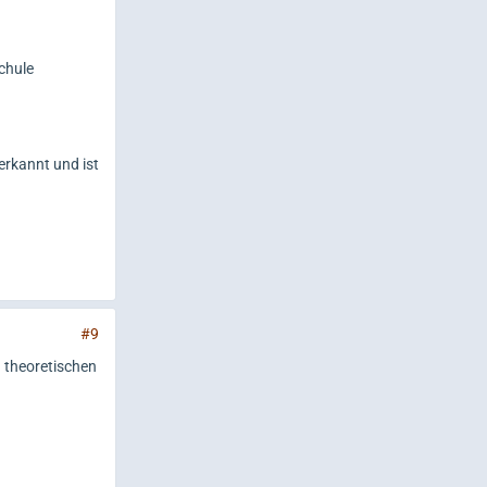
chule
erkannt und ist
#9
 theoretischen