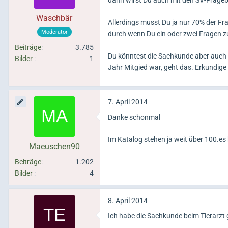
dann wirst Du auch mit den SV-Frageb
Waschbär
Allerdings musst Du ja nur 70% der Fra
Moderator
durch wenn Du ein oder zwei Fragen z
Beiträge
3.785
Du könntest die Sachkunde aber auch 
Bilder
1
Jahr Mitgied war, geht das. Erkundige
7. April 2014
Danke schonmal
Im Katalog stehen ja weit über 100.es
Maeuschen90
Beiträge
1.202
Bilder
4
8. April 2014
Ich habe die Sachkunde beim Tierarzt