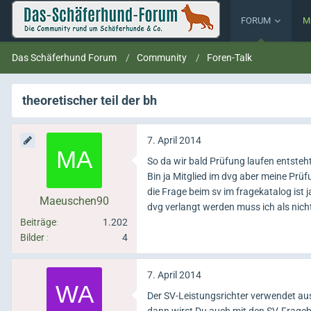
FORUM
M
Das Schäferhund Forum
Community
Foren-Talk
theoretischer teil der bh
7. April 2014
So da wir bald Prüfung laufen entsteht
Bin ja Mitglied im dvg aber meine Prü
die Frage beim sv im fragekatalog ist j
Maeuschen90
dvg verlangt werden muss ich als nicht
Beiträge
1.202
Bilder
4
7. April 2014
Der SV-Leistungsrichter verwendet au