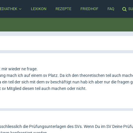
EDIATHEK
LEXIKON
REZEPTE
FRIEDHOF
FAQ
SU
 mir wieder ne frage.
fung mach ich auf einem sv Platz. Da ich den theoretischen teil auch ma
a ein teil der sich mit dem sv beschäftigt nun hab ich aber nur die fragen 
 sv Mitglied diesen teil auch machen oder nicht.
sschliesslich die Prüfungsunterlagen des SVs. Wenn Du im SV Deine Prüfu