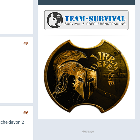
#5
#6
sche davon 2