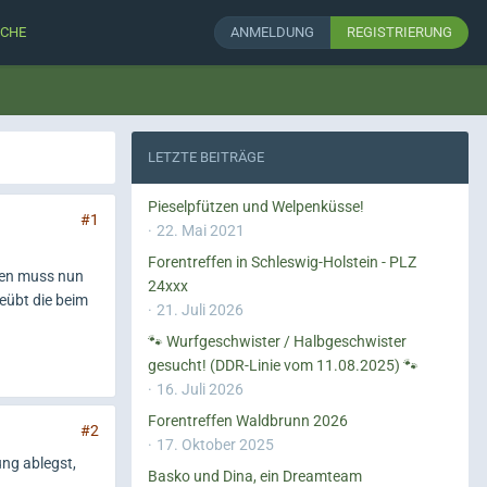
CHE
ANMELDUNG
REGISTRIERUNG
LETZTE BEITRÄGE
Pieselpfützen und Welpenküsse!
#1
22. Mai 2021
Forentreffen in Schleswig-Holstein - PLZ
chen muss nun
24xxx
geübt die beim
21. Juli 2026
🐾 Wurfgeschwister / Halbgeschwister
gesucht! (DDR-Linie vom 11.08.2025) 🐾
16. Juli 2026
Forentreffen Waldbrunn 2026
#2
17. Oktober 2025
ng ablegst,
Basko und Dina, ein Dreamteam