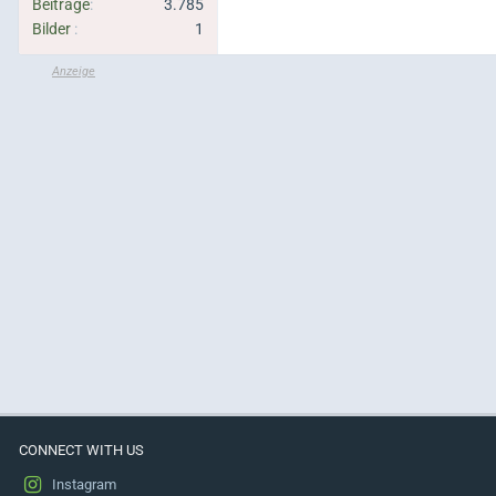
Beiträge
3.785
Bilder
1
CONNECT WITH US
Instagram