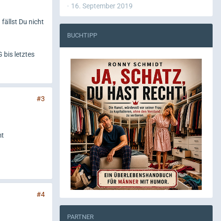
16. September 2019
fällst Du nicht
BUCHTIPP
bis letztes
#3
mt
#4
PARTNER