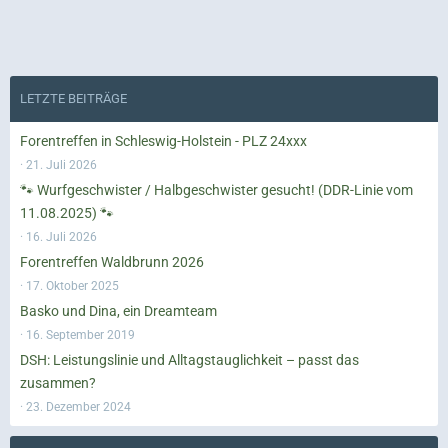
LETZTE BEITRÄGE
Forentreffen in Schleswig-Holstein - PLZ 24xxx
21. Juli 2026
🐾 Wurfgeschwister / Halbgeschwister gesucht! (DDR-Linie vom
11.08.2025) 🐾
16. Juli 2026
Forentreffen Waldbrunn 2026
17. Oktober 2025
Basko und Dina, ein Dreamteam
16. September 2019
DSH: Leistungslinie und Alltagstauglichkeit – passt das
zusammen?
23. Dezember 2024