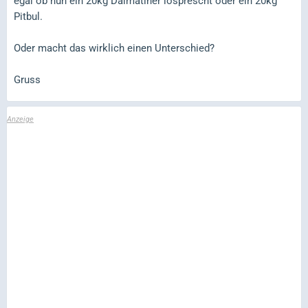
egal ob nun ein 20kg Dalmatiner losprescht oder ein 20kg
Pitbul.
Oder macht das wirklich einen Unterschied?
Gruss