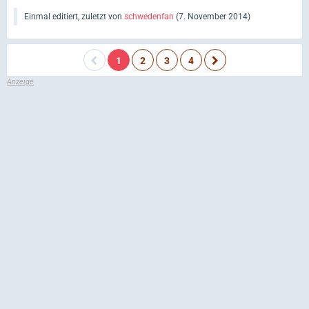
Einmal editiert, zuletzt von
schwedenfan
(
7. November 2014
)
1
2
3
4