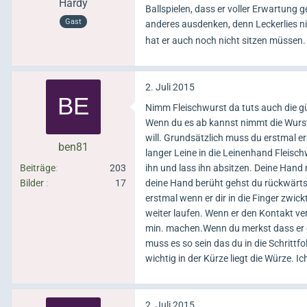
Hardy
Ballspielen, dass er voller Erwartung g
Gast
anderes ausdenken, denn Leckerlies ni
hat er auch noch nicht sitzen müssen
2. Juli 2015
Nimm Fleischwurst da tuts auch die g
Wenn du es ab kannst nimmt die Wurs
will. Grundsätzlich muss du erstmal er
ben81
langer Leine in die Leinenhand Fleisch
Beiträge
203
ihn und lass ihn absitzen. Deine Hand
Bilder
17
deine Hand berüht gehst du rückwärts 
erstmal wenn er dir in die Finger zwic
weiter laufen. Wenn er den Kontakt ver
min. machen.Wenn du merkst dass er 
muss es so sein das du in die Schrit
wichtig in der Kürze liegt die Würze. 
2. Juli 2015