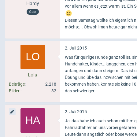
Hardy
vor allem wenn es jetzt warm ist. Ein
Gast
Diesen Samstag wollte ich eigentlich n
möchte... Obwohl man heute gar nichts 
2. Juli 2015
Was für quirlige Hunde ganz toll ist, 
Hundehalter, Kinder...langgehen, den 
anfangen und dann steigern. Das ist se
Lolu
Übung und übe das inzwischen mit beid
Beiträge
2.218
bekommen haben, konnte sie keine 10 sek
Bilder
32
das schwieriger.
2. Juli 2015
Ja, das habe ich auch schon mit ihm ge
Fahrradfahrer an uns vorbei gefahren i
Leute dann ängstlich oder böse werden