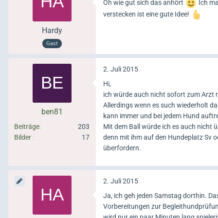
Oh wie gut sich das anhört
Ich ma
verstecken ist eine gute Idee!
Hardy
Gast
2. Juli 2015
Hi,
ich würde auch nicht sofort zum Arzt 
Allerdings wenn es such wiederholt dan
ben81
kann immer und bei jedem Hund auftr
Beiträge
203
Mit dem Ball würde ich es auch nicht ü
Bilder
17
denn mit ihm auf den Hundeplatz Sv od
überfordern.
2. Juli 2015
Ja, ich geh jeden Samstag dorthin. Da
Vorbereitungen zur Begleithundprüfun
wird nur ein paar Minuten lang spiele