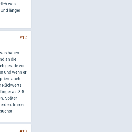
rlich was
Und länger
#12
 was haben
nd an die
ich gerade vor
ten und wenn er
ptiere auch
er Rückwerts
länger als 3-5
n. Später
 werden. Immer
esuchst.
#13