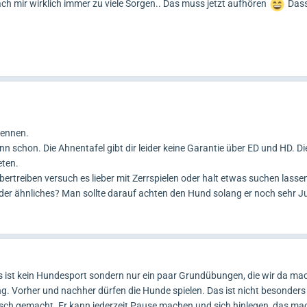
ch mir wirklich immer zu viele Sorgen.. Das muss jetzt aufhören
Dass
rennen.
n schon. Die Ahnentafel gibt dir leider keine Garantie über ED und HD. D
eten.
bertreiben versuch es lieber mit Zerrspielen oder halt etwas suchen lasse
er ähnliches? Man sollte darauf achten den Hund solang er noch sehr Ju
s ist kein Hundesport sondern nur ein paar Grundübungen, die wir da mac
g. Vorher und nachher dürfen die Hunde spielen. Das ist nicht besonders
risch gemacht. Er kann jederzeit Pause machen und sich hinlegen, das mac