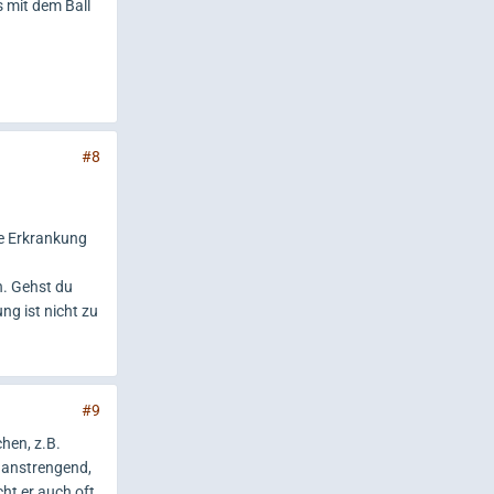
 mit dem Ball
#8
ie Erkrankung
n. Gehst du
ng ist nicht zu
#9
hen, z.B.
 anstrengend,
ht er auch oft,