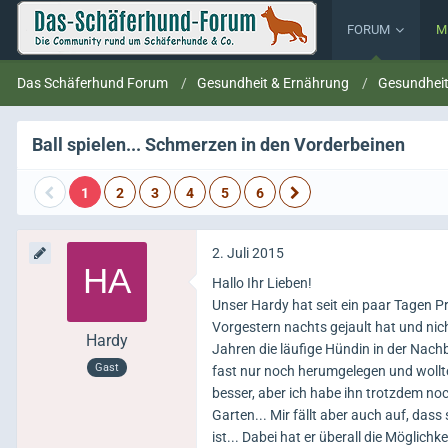
FORUM
M
Das Schäferhund Forum
Gesundheit & Ernährung
Gesundhei
Ball spielen... Schmerzen in den Vorderbeinen
1
2
3
4
5
6
2. Juli 2015
Hallo Ihr Lieben!
Unser Hardy hat seit ein paar Tagen P
Vorgestern nachts gejault hat und nich
Hardy
Jahren die läufige Hündin in der Nachb
Gast
fast nur noch herumgelegen und wollte
besser, aber ich habe ihn trotzdem n
Garten... Mir fällt aber auch auf, das
ist... Dabei hat er überall die Möglichke