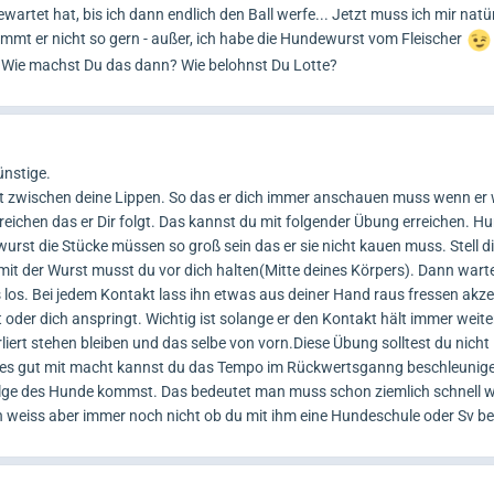
ewartet hat, bis ich dann endlich den Ball werfe... Jetzt muss ich mir natü
mmt er nicht so gern - außer, ich habe die Hundewurst vom Fleischer
. Wie machst Du das dann? Wie belohnst Du Lotte?
ünstige.
t zwischen deine Lippen. So das er dich immer anschauen muss wenn er
reichen das er Dir folgt. Das kannst du mit folgender Übung erreichen. Hu
wurst die Stücke müssen so groß sein das er sie nicht kauen muss. Stell d
 mit der Wurst musst du vor dich halten(Mitte deines Körpers). Dann war
los. Bei jedem Kontakt lass ihn etwas aus deiner Hand raus fressen akze
kt oder dich anspringt. Wichtig ist solange er den Kontakt hält immer weit
liert stehen bleiben und das selbe von vorn.Diese Übung solltest du nicht 
es gut mit macht kannst du das Tempo im Rückwertsganng beschleunige
tfolge des Hunde kommst. Das bedeutet man muss schon ziemlich schnell
Ich weiss aber immer noch nicht ob du mit ihm eine Hundeschule oder Sv b