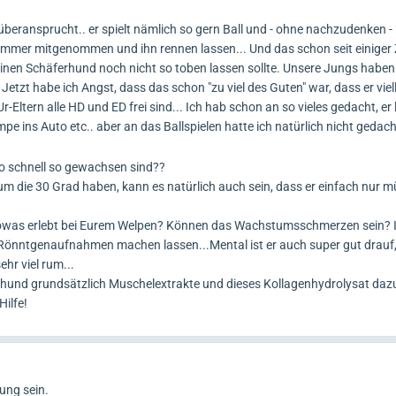
r überansprucht.. er spielt nämlich so gern Ball und - ohne nachzudenken -
mmer mitgenommen und ihn rennen lassen... Und das schon seit einiger Ze
einen Schäferhund noch nicht so toben lassen sollte. Unsere Jungs haben
 Jetzt habe ich Angst, dass das schon "zu viel des Guten" war, dass er viel
Eltern alle HD und ED frei sind... Ich hab schon an so vieles gedacht, er 
pe ins Auto etc.. aber an das Ballspielen hatte ich natürlich nicht gedac
 so schnell so gewachsen sind??
n um die 30 Grad haben, kann es natürlich auch sein, dass er einfach nur
sowas erlebt bei Eurem Welpen? Können das Wachstumsschmerzen sein? Ic
 Rönntgenaufnahmen machen lassen...Mental ist er auch super gut drauf,
ehr viel rum...
erhund grundsätzlich Muschelextrakte und dieses Kollagenhydrolysat daz
ilfe!
ng sein.