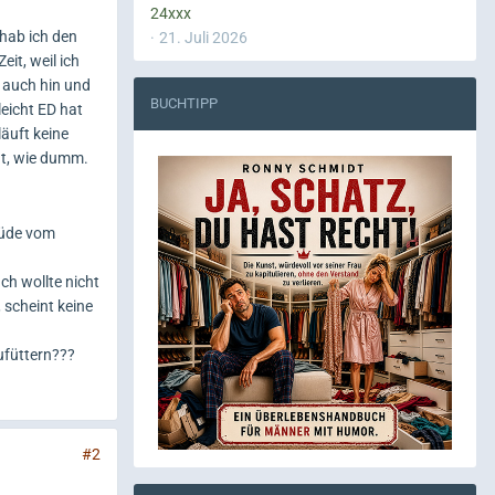
24xxx
 hab ich den
21. Juli 2026
it, weil ich
 auch hin und
BUCHTIPP
leicht ED hat
läuft keine
ht, wie dumm.
 müde vom
h wollte nicht
 scheint keine
ufüttern???
#2