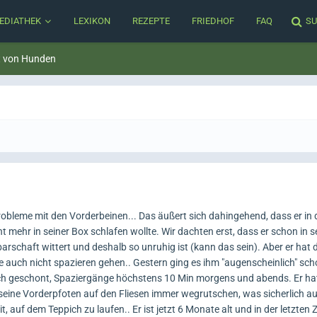
EDIATHEK
LEXIKON
REZEPTE
FRIEDHOF
FAQ
SU
t von Hunden
robleme mit den Vorderbeinen... Das äußert sich dahingehend, dass er in
t mehr in seiner Box schlafen wollte. Wir dachten erst, dass er schon in 
arschaft wittert und deshalb so unruhig ist (kann das sein). Aber er hat
 auch nicht spazieren gehen.. Gestern ging es ihm "augenscheinlich" sch
och geschont, Spaziergänge höchstens 10 Min morgens und abends. Er ha
s seine Vorderpfoten auf den Fliesen immer wegrutschen, was sicherlich auc
it, auf dem Teppich zu laufen.. Er ist jetzt 6 Monate alt und in der letzten 