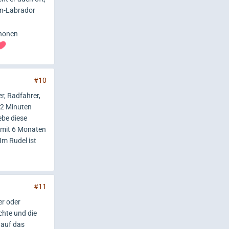
den-Labrador
chonen
#10
r, Radfahrer,
 2 Minuten
ebe diese
e mit 6 Monaten
Im Rudel ist
#11
er oder
chte und die
 auf das