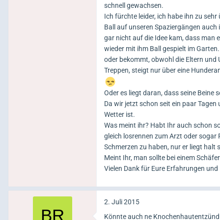
schnell gewachsen.
Ich fürchte leider, ich habe ihn zu seh
Ball auf unseren Spaziergängen auch i
gar nicht auf die Idee kam, dass man 
wieder mit ihm Ball gespielt im Garten.
oder bekommt, obwohl die Eltern und Ur-
Treppen, steigt nur über eine Hunderam
Oder es liegt daran, dass seine Beine
Da wir jetzt schon seit ein paar Tage
Wetter ist.
Was meint ihr? Habt Ihr auch schon 
gleich losrennen zum Arzt oder sogar
Schmerzen zu haben, nur er liegt halt s
Meint Ihr, man sollte bei einem Schäf
Vielen Dank für Eure Erfahrungen und H
2. Juli 2015
Könnte auch ne Knochenhautentzündu