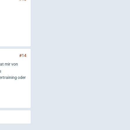
#14
at mir von
s
ertraining
oder