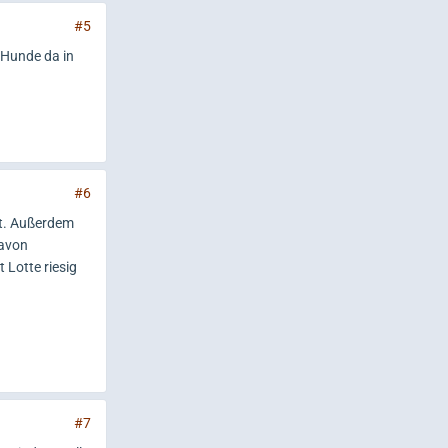
#5
e Hunde da in
#6
ist. Außerdem
davon
 Lotte riesig
#7