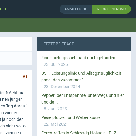
CHE
ANMELDUNG
REGISTRIERUNG
LETZTE BEITRÄGE
Finn - nicht gesucht und doch gefunden!
23. Juli 2026
DSH: Leistungslinie und Alltagstauglichkeit –
#1
passt das zusammen?
23. Dezember 2024
 der NAcht auf
Pepper "der Entspannte" unterwegs und hier
seinen jungen
und da...
 den Tag darauf
8. Juni 2023
on wieder
Pieselpfützen und Welpenküsse!
t ja noch den
22. Mai 2021
h nicht so toll
Zeit ziemlich
Forentreffen in Schleswig-Holstein - PLZ