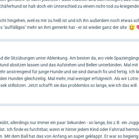
 Schäferhund ist halt doch ein Unterschied zu einem nicht-tod-zu-kriegen
icht hingehen, weil es mir zu heiß ist und ich ihn außerdem noch etwas s
"auffälliges" mehr an ihm gemerkt hat - er ist wieder ganz der alte
sind die Sitzübungen unter Ablenkung. Am besten da, wo viele Spaziergänge
Hund absitzen lassen und das Aufstehen und Bellen unterbinden. Mal mit
hr anstrengend für junge Hunde und sie sind danach fix und fertig. Ich li
en Hunden gleichzeitig. Mal mehr, mal weniger erfolgreich. Als wir Lott
 stillsitzen. Jetzt schafft sie das problemlos so lange, wie ich das will. 
übt, allerdings nur immer ein paar Sekunden - so lange, bis z.B. ein Jogg
st. Ich finde es furchtbar, wenn er hinter jedem Kind oder Fahrrad hermö
. Mit dem Ball hat das von Anfang an super geklappt. Er war so begierig