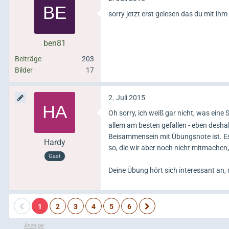
sorry jetzt erst gelesen das du mit ih
ben81
Beiträge
203
Bilder
17
2. Juli 2015
Oh sorry, ich weiß gar nicht, was eine S
allem am besten gefallen - eben desha
Beisammensein mit Übungsnote ist. Es g
Hardy
so, die wir aber noch nicht mitmachen, w
Gast
Deine Übung hört sich interessant an,
1
2
3
4
5
6