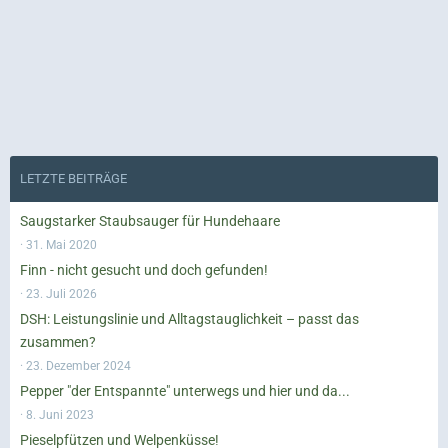
LETZTE BEITRÄGE
Saugstarker Staubsauger für Hundehaare
31. Mai 2020
Finn - nicht gesucht und doch gefunden!
23. Juli 2026
DSH: Leistungslinie und Alltagstauglichkeit – passt das
zusammen?
23. Dezember 2024
Pepper "der Entspannte" unterwegs und hier und da...
8. Juni 2023
Pieselpfützen und Welpenküsse!