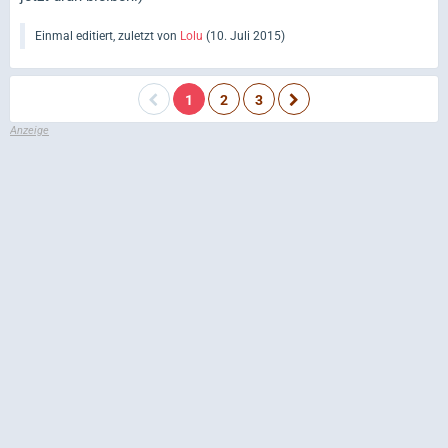
Einmal editiert, zuletzt von
Lolu
(
10. Juli 2015
)
1
2
3