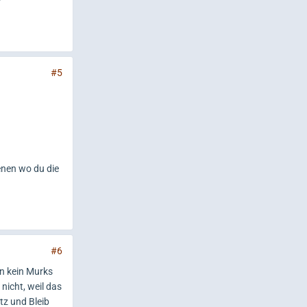
#5
enen wo du die
#6
in kein Murks
 nicht, weil das
tz und Bleib