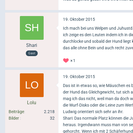
19. Oktober 2015
Ich mach bei uns Welpen und Juhustd
ich zeige es den Leuten indem ich in 
durchlocke und sobald der Hund liegt
Shari
das alle ohne Bein und auch recht zuv
Gast
1
19. Oktober 2015
Das ist in etwas so, wie Mäuschen es b
der Hund das Gleichgewicht, tut sich 
mag ich das nicht, weil man da doch w
Lolu
die Wurf-Disks oder die Leine zum Wer
Beiträge
2.218
Ludwig orientiert sich sehr an ihr.
Bilder
32
Shari: Das normale Platz können die J
heraus. Irgendwann muss man von sein
gehorcht. Wenn ich mit 2 Schäferhunde