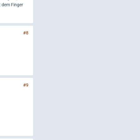
it dem Finger
#8
#9