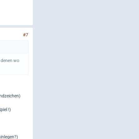
#7
n denen wo
andzeichen)
iel !)
hinlegen?)