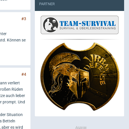
PARTNER
#3
nter
std. Können se
#4
ann verliert
 großen Rüden
ze auch lieber
er prompt. Und
der Situation
s Betteln
 aber es wird