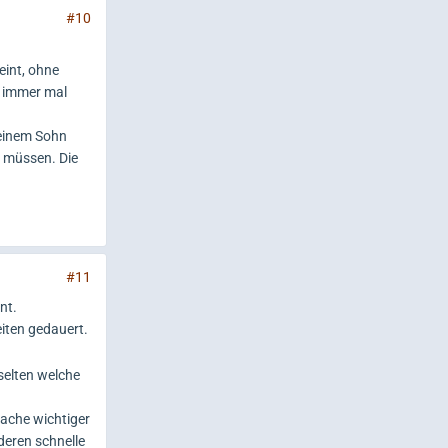
#10
eint, ohne
h immer mal
meinem Sohn
 müssen. Die
#11
nt.
iten gedauert.
selten welche
Sache wichtiger
deren schnelle