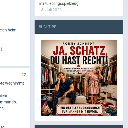
mir/Lieblingsspielzeug
3. Juli 2026
BUCHTIPP
leich beim
.)
#2
fote wegnimmt
nicht
 Kommando.
mit
soll.