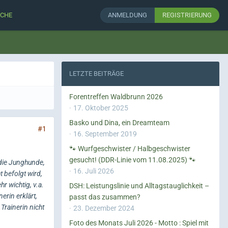
CHE
ANMELDUNG
REGISTRIERUNG
LETZTE BEITRÄGE
Forentreffen Waldbrunn 2026
17. Oktober 2025
Basko und Dina, ein Dreamteam
#1
16. September 2019
🐾 Wurfgeschwister / Halbgeschwister
gesucht! (DDR-Linie vom 11.08.2025) 🐾
 die Junghunde,
16. Juli 2026
 befolgt wird,
r wichtig, v.a.
DSH: Leistungslinie und Alltagstauglichkeit –
erin erklärt,
passt das zusammen?
Trainerin nicht
23. Dezember 2024
Foto des Monats Juli 2026 - Motto : Spiel mit