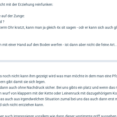
icht mit der Erziehung reinfunken:
 auf der Zunge:
d ?
erm Ohr kratzt, kann man ja gleich 4x sit sagen - odr er kann sich auch g
mit einer Hand auf den Boden werfen - ist dann aber nicht die feine Art..
 es noch nicht kann ihm gezeigt wird was man möchte in dem man eine P
rn gibt damit sie sich legen.
t dann auch ohne Nachdruck sicher. Bei uns gibts ein platz und wenn das 
in wurf von klappern mit der Kette oder Leinenruck mit dazugehörigem
t das auch aus irgendwelchen Situation zumal bei uns das auch dann erst 
d sich nicht entziehen kann.
r auch interessieren vorallem wie dann dieser vestimmte griff aussehen 