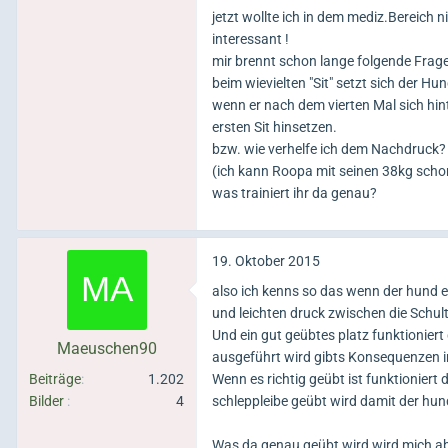
jetzt wollte ich in dem mediz.Bereich n
interessant !
mir brennt schon lange folgende Frage
beim wievielten "Sit" setzt sich der Hun
wenn er nach dem vierten Mal sich hint
ersten Sit hinsetzen.
bzw. wie verhelfe ich dem Nachdruck?
(ich kann Roopa mit seinen 38kg schon 
was trainiert ihr da genau?
19. Oktober 2015
also ich kenns so das wenn der hund
und leichten druck zwischen die Schulte
Und ein gut geübtes platz funktionier
Maeuschen90
ausgeführt wird gibts Konsequenzen 
Beiträge
1.202
Wenn es richtig geübt ist funktionier
Bilder
4
schleppleibe geübt wird damit der hun
Was da genau geübt wird wird mich abe