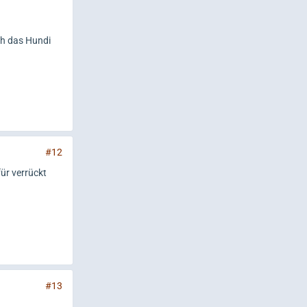
ch das Hundi
#12
ür verrückt
.
#13