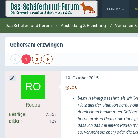
FORUM
M
Das Schäferhund Forum
Ausbildung & Erziehung
Verhalten &
Gehorsam erzwingen
1
2
19. Oktober 2015
@Lolu
beim Training passiert, als wir 
Roopa
Platz aus der Situation heraus 
durch einen bestimmten Griff an
Beiträge
2.558
bei so großen Rüden, die doch ge
Bilder
129
dass ich das bei einem Rüden mit
so, versteht sie aber) oder die 