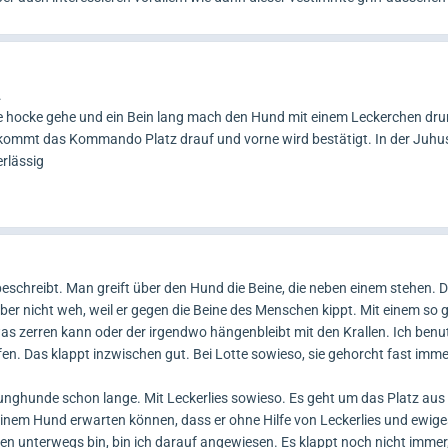
.
die hocke gehe und ein Bein lang mach den Hund mit einem Leckerchen dru
 kommt das Kommando Platz drauf und vorne wird bestätigt. In der Juhu
erlässig
eschreibt. Man greift über den Hund die Beine, die neben einem stehen. D
aber nicht weh, weil er gegen die Beine des Menschen kippt. Mit einem so
as zerren kann oder der irgendwo hängenbleibt mit den Krallen. Ich benut
fen. Das klappt inzwischen gut. Bei Lotte sowieso, sie gehorcht fast imm
unghunde schon lange. Mit Leckerlies sowieso. Es geht um das Platz aus 
em Hund erwarten können, dass er ohne Hilfe von Leckerlies und ewige
n unterwegs bin, bin ich darauf angewiesen. Es klappt noch nicht immer,