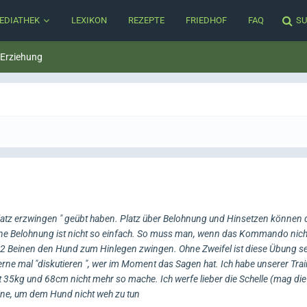
EDIATHEK
LEXIKON
REZEPTE
FRIEDHOF
FAQ
SU
 Erziehung
"Platz erzwingen " geübt haben. Platz über Belohnung und Hinsetzen können
ohne Belohnung ist nicht so einfach. So muss man, wenn das Kommando nicht
 2 Beinen den Hund zum Hinlegen zwingen. Ohne Zweifel ist diese Übung seh
rne mal "diskutieren ", wer im Moment das Sagen hat. Ich habe unserer Train
 35kg und 68cm nicht mehr so mache. Ich werfe lieber die Schelle (mag die 
Leine, um dem Hund nicht weh zu tun