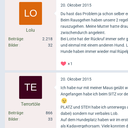
20. Oktober 2015
Du hast das Problem ja schon selber e
Beim Rausgehen haben unsere 2 regelm
rauszugehen. Meine Mutter hatte dra
Lolu
zwischendurch angeleint.
Beiträge
2.218
Bei Lotte hat der Rückruf immer sehr g
Bilder
32
und einmal mit einem anderen Hund. L
Hunde haben immer wieder mal Rüpelp
1
20. Oktober 2015
Ich habe nur mit meiner Maus geübt w
Angefangen habe ich beim SITZ vor de
Terrortöle
PLATZ und STEH habe ich unterwegs au
Beiträge
866
dabei) sondern nur verbales Lob.
Bilder
33
Auf dem Hundeplatz haben wir im erst
als Kadavergehorsam. Viele konnten d