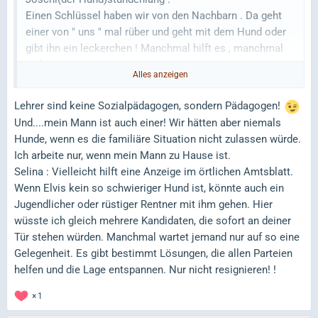
Einen Schlüssel haben wir von den Nachbarn . Da geht
einer von " uns " mal rüber und geht mit dem Hund oder
gibt ihn ein leckerchen ! Manchmal hilft es , manchmal
nicht .
Alles anzeigen
Ich muss aber dazu sagen das der Hund Joschi
verpuschelt ist .aber nix gegen Sozialpädagogen
Lehrer sind keine Sozialpädagogen, sondern Pädagogen!
Der Hund kann da nichts für!!!
Und....mein Mann ist auch einer! Wir hätten aber niemals
Hunde, wenn es die familiäre Situation nicht zulassen würde.
Ich arbeite nur, wenn mein Mann zu Hause ist.
Selina : Vielleicht hilft eine Anzeige im örtlichen Amtsblatt.
Wenn Elvis kein so schwieriger Hund ist, könnte auch ein
Jugendlicher oder rüstiger Rentner mit ihm gehen. Hier
wüsste ich gleich mehrere Kandidaten, die sofort an deiner
Tür stehen würden. Manchmal wartet jemand nur auf so eine
Gelegenheit. Es gibt bestimmt Lösungen, die allen Parteien
helfen und die Lage entspannen. Nur nicht resignieren! !
1