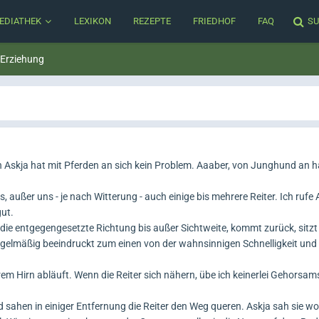
EDIATHEK
LEXIKON
REZEPTE
FRIEDHOF
FAQ
SU
 Erziehung
enn Askja hat mit Pferden an sich kein Problem. Aaaber, von Junghund an ha
, außer uns - je nach Witterung - auch einige bis mehrere Reiter. Ich rufe 
gut.
die entgegengesetzte Richtung bis außer Sichtweite, kommt zurück, sitzt b
egelmäßig beeindruckt zum einen von der wahnsinnigen Schnelligkeit und 
rem Hirn abläuft. Wenn die Reiter sich nähern, übe ich keinerlei Gehorsam
sahen in einiger Entfernung die Reiter den Weg queren. Askja sah sie woh