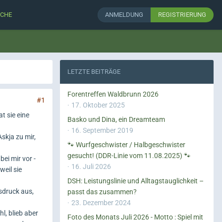
CHE
ANMELDUNG
REGISTRIERUNG
LETZTE BEITRÄGE
Forentreffen Waldbrunn 2026
#1
17. Oktober 2025
t sie eine
Basko und Dina, ein Dreamteam
16. September 2019
Askja zu mir,
🐾 Wurfgeschwister / Halbgeschwister
gesucht! (DDR-Linie vom 11.08.2025) 🐾
ei mir vor -
16. Juli 2026
weil sie
DSH: Leistungslinie und Alltagstauglichkeit –
sdruck aus,
passt das zusammen?
23. Dezember 2024
l, blieb aber
Foto des Monats Juli 2026 - Motto : Spiel mit