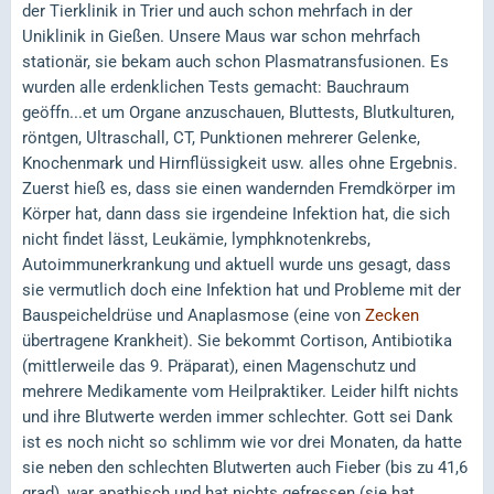
der Tierklinik in Trier und auch schon mehrfach in der
Uniklinik in Gießen. Unsere Maus war schon mehrfach
stationär, sie bekam auch schon Plasmatransfusionen. Es
wurden alle erdenklichen Tests gemacht: Bauchraum
geöffn...et um Organe anzuschauen, Bluttests, Blutkulturen,
röntgen, Ultraschall, CT, Punktionen mehrerer Gelenke,
Knochenmark und Hirnflüssigkeit usw. alles ohne Ergebnis.
Zuerst hieß es, dass sie einen wandernden Fremdkörper im
Körper hat, dann dass sie irgendeine Infektion hat, die sich
nicht findet lässt, Leukämie, lymphknotenkrebs,
Autoimmunerkrankung und aktuell wurde uns gesagt, dass
sie vermutlich doch eine Infektion hat und Probleme mit der
Bauspeicheldrüse und Anaplasmose (eine von
Zecken
übertragene Krankheit). Sie bekommt Cortison, Antibiotika
(mittlerweile das 9. Präparat), einen Magenschutz und
mehrere Medikamente vom Heilpraktiker. Leider hilft nichts
und ihre Blutwerte werden immer schlechter. Gott sei Dank
ist es noch nicht so schlimm wie vor drei Monaten, da hatte
sie neben den schlechten Blutwerten auch Fieber (bis zu 41,6
grad), war apathisch und hat nichts gefressen (sie hat