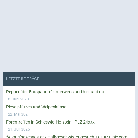
LETZTE BEITRÄGE
Pepper "der Entspannte" unterwegs und hier und da...
8. Juni 2023
Pieselpfützen und Welpenküsse!
22. Mai 2021
Forentreffen in Schleswig-Holstein - PLZ 24xxx
21. Juli 2026
🐾 Wurfgeschwister / Halbgeschwister gesucht! (DDR-Linie vom