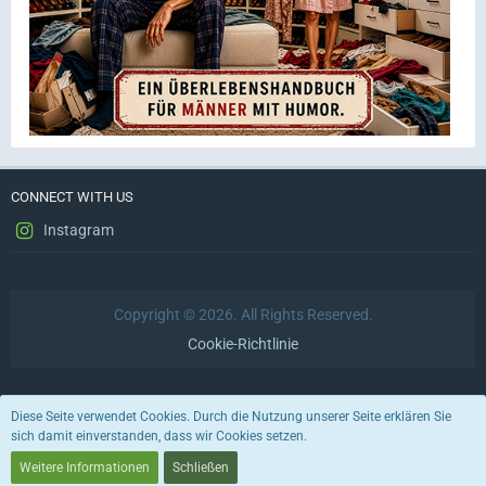
CONNECT WITH US
Instagram
Copyright © 2026. All Rights Reserved.
Cookie-Richtlinie
Datenschutzerklärung
Impressum
Nutzungsbedingungen
Diese Seite verwendet Cookies. Durch die Nutzung unserer Seite erklären Sie
sich damit einverstanden, dass wir Cookies setzen.
Stil von:
ForoStyle
Weitere Informationen
Schließen
Community-Software:
WoltLab Suite™