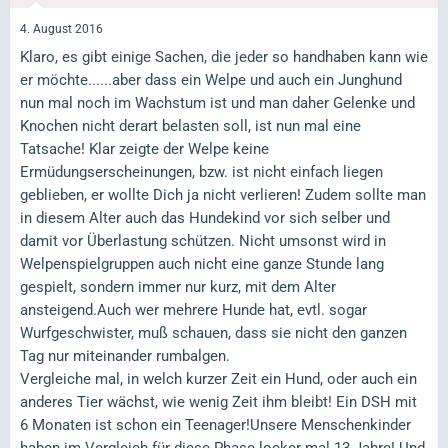
4. August 2016
Klaro, es gibt einige Sachen, die jeder so handhaben kann wie
er möchte......aber dass ein Welpe und auch ein Junghund
nun mal noch im Wachstum ist und man daher Gelenke und
Knochen nicht derart belasten soll, ist nun mal eine
Tatsache! Klar zeigte der Welpe keine
Ermüdungserscheinungen, bzw. ist nicht einfach liegen
geblieben, er wollte Dich ja nicht verlieren! Zudem sollte man
in diesem Alter auch das Hundekind vor sich selber und
damit vor Überlastung schützen. Nicht umsonst wird in
Welpenspielgruppen auch nicht eine ganze Stunde lang
gespielt, sondern immer nur kurz, mit dem Alter
ansteigend.Auch wer mehrere Hunde hat, evtl. sogar
Wurfgeschwister, muß schauen, dass sie nicht den ganzen
Tag nur miteinander rumbalgen.
Vergleiche mal, in welch kurzer Zeit ein Hund, oder auch ein
anderes Tier wächst, wie wenig Zeit ihm bleibt! Ein DSH mit
6 Monaten ist schon ein Teenager!Unsere Menschenkinder
haben im Vergleich für diese Phase locker mal 13 Jahre! Und