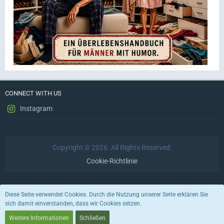
CONNECT WITH US
Instagram
Copyright © 2026. All Rights Reserved.
Cookie-Richtlinie
Datenschutzerklärung
Impressum
Nutzungsbedingungen
Diese Seite verwendet Cookies. Durch die Nutzung unserer Seite erklären Sie
sich damit einverstanden, dass wir Cookies setzen.
Stil von:
ForoStyle
Weitere Informationen
Schließen
Community-Software:
WoltLab Suite™