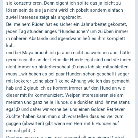
sie konzentrieren. Denn eigentlich sollte das ja leicht zu
lösen sein da sie ja nicht wirklich pöbelt sondern einfach
zuviel Interesse zeigt als angebracht.
Bei meinem Rüden hat es sicher ein Jahr arbeitet gekostet,
jeden Tag stundenlanges "Hundesuchen" um zu üben immer
in näheren Abstände und irgendwann ließ es ihm komplett
kalt.
und bei Maya brauch ich ja auch nicht ausweichen aber hätte
gerne dass ihr an der Leine die Hunde egal sind und sie ihnen
nicht immer so hinterherschaut ;D dass ich sie mitschleifen
muss...wir haben es bei paar Hunden schon geschafft sogar
mit lockerer Leine aber 1 keine Ahnung wie ich das gemacht
hab und 2 glaub ich es kommt immer auf den Hund an wie
dieser mit ihr kommuniziert. Welpen interessieren sie am
meisten und ganz helle Hunde, die dunklen sind ihr meistens
egal ;D und daher wir vorne bei uns einen Golden Retriever
Züchter haben kann man sich vorstellen dass es viel zum
guggen (abwarten) gibt wenn ein Herr mit 6 Hunden auf
einmal geht ;D
Gestern wurde sie zwei mal angepöbelt von einem Dackel