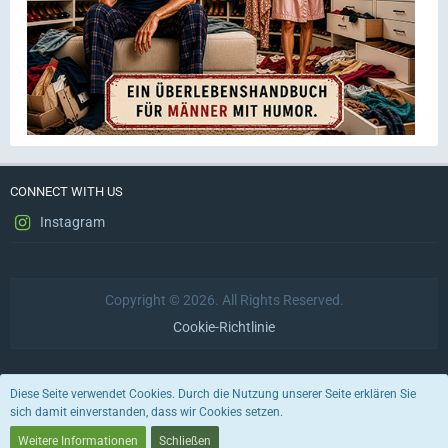
CONNECT WITH US
Instagram
Copyright © 2026. All Rights Reserved.
Cookie-Richtlinie
Datenschutzerklärung
Impressum
Nutzungsbedingungen
Diese Seite verwendet Cookies. Durch die Nutzung unserer Seite erklären Sie
sich damit einverstanden, dass wir Cookies setzen.
Stil von:
ForoStyle
Weitere Informationen
Schließen
Community-Software:
WoltLab Suite™