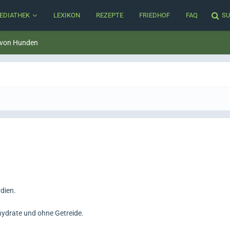
EDIATHEK
LEXIKON
REZEPTE
FRIEDHOF
FAQ
SU
 von Hunden
dien.
hydrate und ohne Getreide.