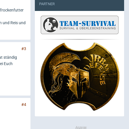
PARTNER
Trockenfutter
ln und Reis und
#3
at ständig
bei Euch
#4