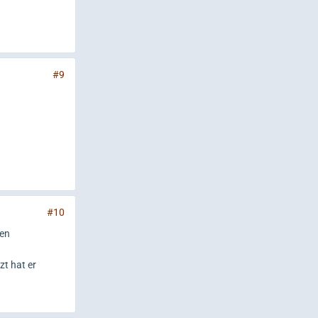
#9
#10
len
zt hat er