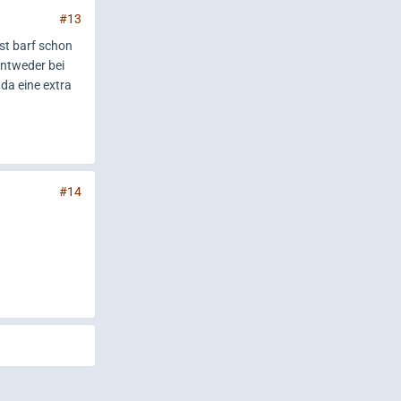
#13
ist barf schon
entweder bei
da eine extra
#14