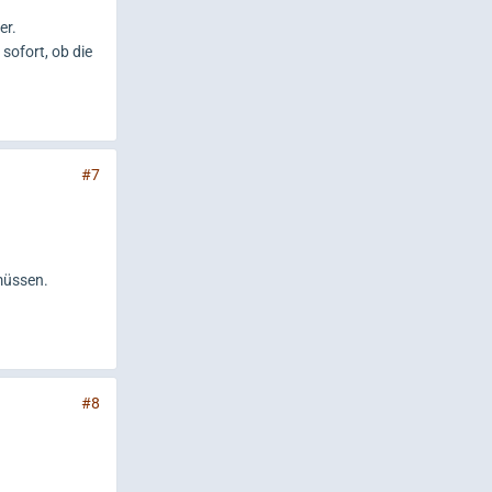
er.
sofort, ob die
#7
müssen.
#8