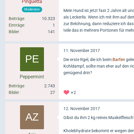
Pinguetta
Moderator
Mein Hund ist jetzt fast 2 Jahre alt 
als Leckerlis. Wenn ich mit ihm auf dem
Beiträge
10.323
zur Belohnung, dann reduziere ich das 
Einträge
1
teile das in mehrere Portionen für meh
Bilder
141
11. November 2017
Die erste Rgel, die ich beim
Barfen
gele
Kohldampf, sollte man eher auf den ric
genügend drin?
Peppermint
Beiträge
2.743
Bilder
27
2
12. November 2017
Gibst du ihm 2 kg reines Muskelfleisch
Kholebhydrate bekommt er wegen den G