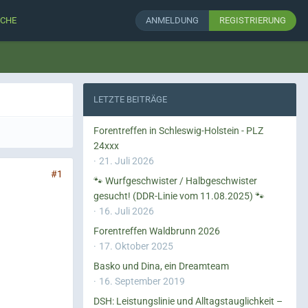
CHE
ANMELDUNG
REGISTRIERUNG
LETZTE BEITRÄGE
Forentreffen in Schleswig-Holstein - PLZ
24xxx
21. Juli 2026
#1
🐾 Wurfgeschwister / Halbgeschwister
gesucht! (DDR-Linie vom 11.08.2025) 🐾
16. Juli 2026
Forentreffen Waldbrunn 2026
17. Oktober 2025
Basko und Dina, ein Dreamteam
16. September 2019
DSH: Leistungslinie und Alltagstauglichkeit –