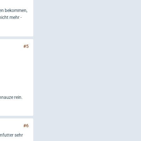
ssen bekommen,
nicht mehr -
#5
hnauze rein.
#6
enfutter sehr