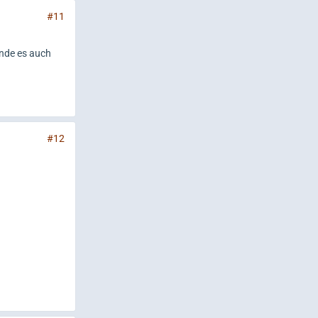
#11
inde es auch
#12