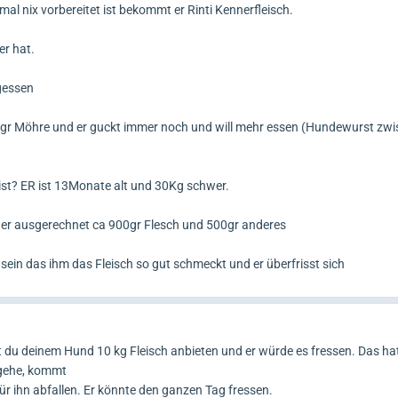
al nix vorbereitet ist bekommt er Rinti Kennerfleisch.
er hat.
gessen
500gr Möhre und er guckt immer noch und will mehr essen (Hundewurst zw
t ist? ER ist 13Monate alt und 30Kg schwer.
ner ausgerechnet ca 900gr Flesch und 500gr anderes
sein das ihm das Fleisch so gut schmeckt und er überfrisst sich
st du deinem Hund 10 kg Fleisch anbieten und er würde es fressen. Das ha
e gehe, kommt
ür ihn abfallen. Er könnte den ganzen Tag fressen.