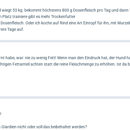
und wiegt 53 kg. bekommt höchstens 800 g Dosenfleisch pro Tag und dann 
 Platz trainiere gibt es mehr Trockenfutter
Dosenfleisch. Oder ich koche auf Rind eine Art Eintopf für ihn, mit Wurze
rere Tage auf.
rnt habe, war: nie zu wenig Fett! Wenn man den Eindruck hat, der Hund h
htigen Fettanteil achten statt die reine Fleischmenge zu erhöhen. Ist da 
?
iardien nicht oder soll das beibehaltet werden?