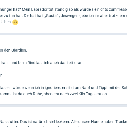
 hunger hat? Mein Labrador tut ständig so als würde sie nichts zum fre
 zu tun hat. Die hat halt „Gusta“ , deswegen gebe ich ihr aber trotzdem 
leiben
n den Giardien.
ran . und beim Rind lass ich auch das fett dran .
n .
lassen würde wenn ich in ignoriere. er sitzt am Napf und Tippt mit der Sc
ommt ist da auch Ruhe, aber erst nach zwei Kilo Tagesration .
Nassfutter. Das ist natürlich viel leckerer. Alle unsere Hunde haben Trock