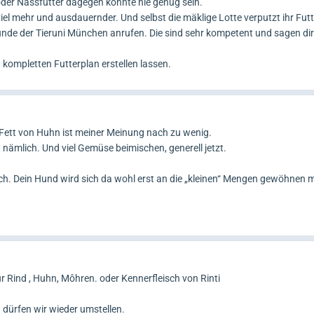
der Nassfutter dagegen konnte nie genug sein.
 viel mehr und ausdauernder. Und selbst die mäklige Lotte verputzt ihr Futt
de der Tieruni München anrufen. Die sind sehr kompetent und sagen dir 
kompletten Futterplan erstellen lassen.
Fett von Huhn ist meiner Meinung nach zu wenig.
t nämlich. Und viel Gemüse beimischen, generell jetzt.
ch. Dein Hund wird sich da wohl erst an die „kleinen“ Mengen gewöhnen 
r Rind , Huhn, Môhren. oder Kennerfleisch von Rinti
dürfen wir wieder umstellen.