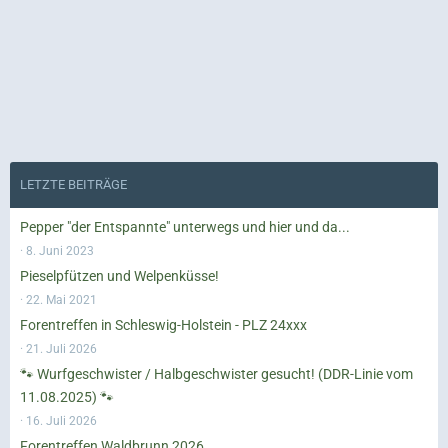
LETZTE BEITRÄGE
Pepper "der Entspannte" unterwegs und hier und da...
8. Juni 2023
Pieselpfützen und Welpenküsse!
22. Mai 2021
Forentreffen in Schleswig-Holstein - PLZ 24xxx
21. Juli 2026
🐾 Wurfgeschwister / Halbgeschwister gesucht! (DDR-Linie vom
11.08.2025) 🐾
16. Juli 2026
Forentreffen Waldbrunn 2026