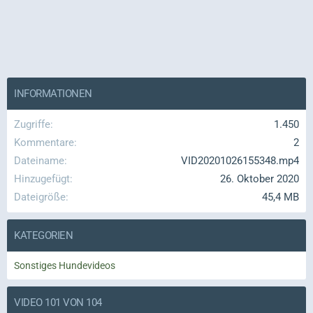
INFORMATIONEN
Zugriffe
1.450
Kommentare
2
Dateiname
VID20201026155348.mp4
Hinzugefügt
26. Oktober 2020
Dateigröße
45,4 MB
KATEGORIEN
Sonstiges Hundevideos
VIDEO 101 VON 104