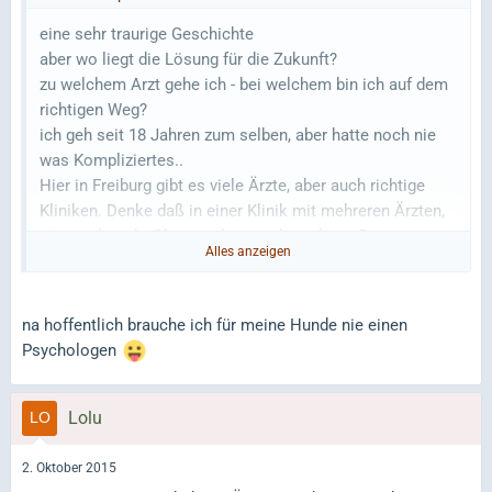
eine sehr traurige Geschichte
aber wo liegt die Lösung für die Zukunft?
zu welchem Arzt gehe ich - bei welchem bin ich auf dem
richtigen Weg?
ich geh seit 18 Jahren zum selben, aber hatte noch nie
was Kompliziertes..
Hier in Freiburg gibt es viele Ärzte, aber auch richtige
Kliniken. Denke daß in einer Klinik mit mehreren Ärzten,
man evtl. mehr Chancen hat, an die richtige Diagnose zu
Alles anzeigen
kommen. Evtl. hat der "alround TA" ganz einfach seine
Grenzen und man muß an den Fachmann abgeben.
Denke das es beim Gang zum Psychologen oder
na hoffentlich brauche ich für meine Hunde nie einen
Homöopathen noch schwieriger ist da den richtigen zu
Psychologen
finden, der sich wirklich in das Tier reindenken kann
Bei mir als Mensch geht es ähnlich: wg.
Lolu
Rückenschmerzen zum Orthopäden mit 1 Monat
Wartezeit und dann zum nächsten, zum Alternativ-
2. Oktober 2015
Mediziner usw. - viele Meinungen, viel ,viel Zeit vergeht -