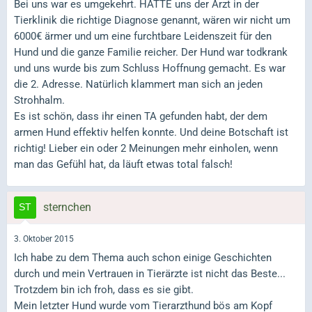
Bei uns war es umgekehrt. HÄTTE uns der Arzt in der
aber wo wird mir wirklich richtig geholfen - wo ist mein
Tierklinik die richtige Diagnose genannt, wären wir nicht um
Therapie-Weg ....
6000€ ärmer und um eine furchtbare Leidenszeit für den
Hund und die ganze Familie reicher. Der Hund war todkrank
oft erstickt man in diesem Dschungel .....
und uns wurde bis zum Schluss Hoffnung gemacht. Es war
die 2. Adresse. Natürlich klammert man sich an jeden
Strohhalm.
Es ist schön, dass ihr einen TA gefunden habt, der dem
armen Hund effektiv helfen konnte. Und deine Botschaft ist
richtig! Lieber ein oder 2 Meinungen mehr einholen, wenn
man das Gefühl hat, da läuft etwas total falsch!
sternchen
3. Oktober 2015
Ich habe zu dem Thema auch schon einige Geschichten
durch und mein Vertrauen in Tierärzte ist nicht das Beste...
Trotzdem bin ich froh, dass es sie gibt.
Mein letzter Hund wurde vom Tierarzthund bös am Kopf