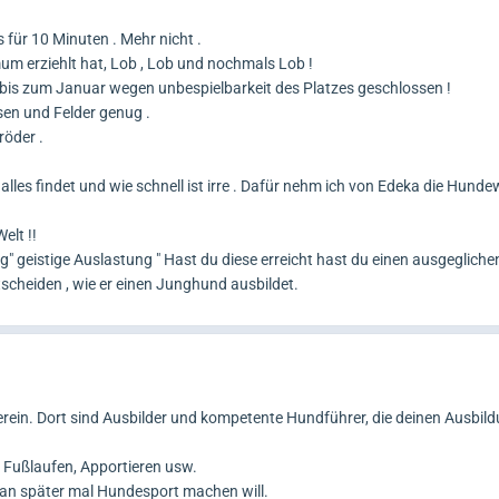
für 10 Minuten . Mehr nicht .
chuldigen. Danke für dein offenes Feedback.
m erziehlt hat, Lob , Lob und nochmals Lob !
bis zum Januar wegen unbespielbarkeit des Platzes geschlossen !
sen und Felder genug .
röder .
alles findet und wie schnell ist irre . Dafür nehm ich von Edeka die Hunde
elt !!
g" geistige Auslastung " Hast du diese erreicht hast du einen ausgeglich
tscheiden , wie er einen Junghund ausbildet.
rein. Dort sind Ausbilder und kompetente Hundführer, die deinen Ausbil
Fußlaufen, Apportieren usw.
an später mal Hundesport machen will.