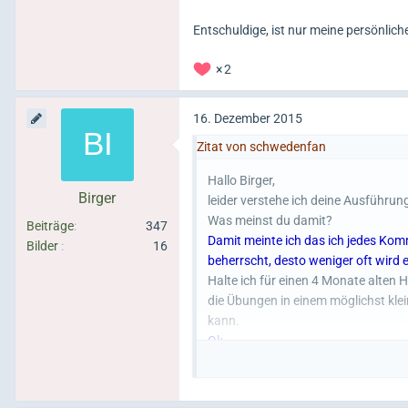
Entschuldige, ist nur meine persönliche
2
16. Dezember 2015
Zitat von schwedenfan
Hallo Birger,
Birger
leider verstehe ich deine Ausführun
Was meinst du damit?
Beiträge
347
Damit meinte ich das ich jedes Ko
Bilder
16
beherrscht, desto weniger oft wird es
Halte ich für einen 4 Monate alten 
die Übungen in einem möglichst k
kann.
Ok.