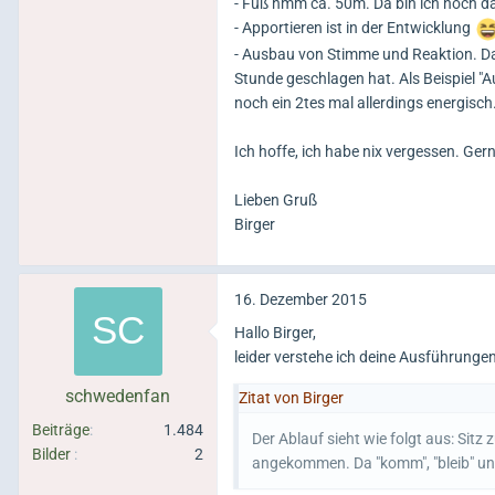
- Fuß hmm ca. 50m. Da bin ich noch d
- Apportieren ist in der Entwicklung
- Ausbau von Stimme und Reaktion. Da
Stunde geschlagen hat. Als Beispiel "Au
noch ein 2tes mal allerdings energisch. 
Ich hoffe, ich habe nix vergessen. G
Lieben Gruß
Birger
16. Dezember 2015
Hallo Birger,
leider verstehe ich deine Ausführungen
schwedenfan
Zitat von Birger
Beiträge
1.484
Der Ablauf sieht wie folgt aus: Sit
Bilder
2
angekommen. Da "komm", "bleib" und 