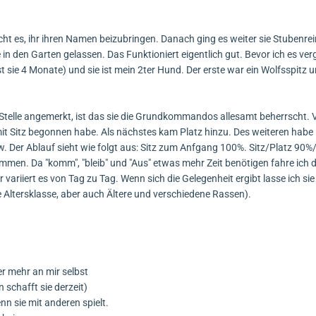
t es, ihr ihren Namen beizubringen. Danach ging es weiter sie Stubenrei
 den Garten gelassen. Das Funktioniert eigentlich gut. Bevor ich es ver
t sie 4 Monate) und sie ist mein 2ter Hund. Der erste war ein Wolfsspitz
er Stelle angemerkt, ist das sie die Grundkommandos allesamt beherrscht
 mit Sitz begonnen habe. Als nächstes kam Platz hinzu. Des weiteren habe
Der Ablauf sieht wie folgt aus: Sitz zum Anfgang 100%. Sitz/Platz 90%/
mmen. Da "komm", "bleib" und "Aus" etwas mehr Zeit benötigen fahre ich d
ariiert es von Tag zu Tag. Wenn sich die Gelegenheit ergibt lasse ich sie 
 Altersklasse, aber auch Ältere und verschiedene Rassen).
er mehr an mir selbst
n schafft sie derzeit)
n sie mit anderen spielt.