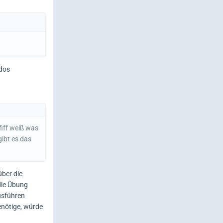
dos
iff weiß was
gibt es das
über die
die Übung
ausführen
enötige, würde