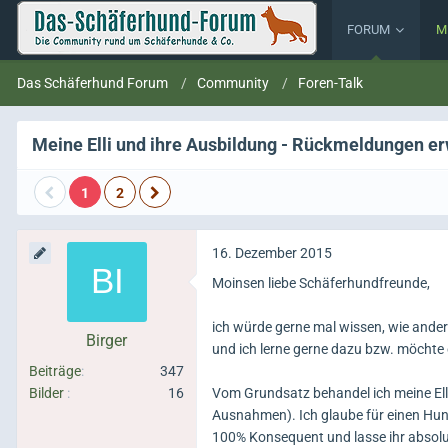
FORUM
M
Das Schäferhund Forum
Community
Foren-Talk
Meine Elli und ihre Ausbildung - Rückmeldungen e
1
2
16. Dezember 2015
Moinsen liebe Schäferhundfreunde,
ich würde gerne mal wissen, wie andere
Birger
und ich lerne gerne dazu bzw. möcht
Beiträge
347
Bilder
16
Vom Grundsatz behandel ich meine Elli l
Ausnahmen). Ich glaube für einen Hund 
100% Konsequent und lasse ihr absolut