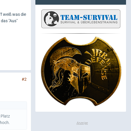
f weiß was die
 das "Aus"
#2
 Platz
 hoch.