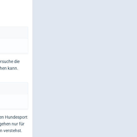
ersuche die
hen kann.
 den Hundesport
gehen nur für
n verstehst.