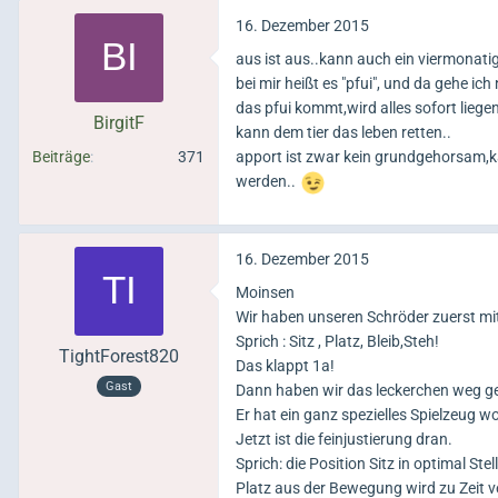
Ich weiß ja nicht für was du das Fu
16. Dezember 2015
Hundesport aufbaue, dann läuft ein
aus ist aus..kann auch ein viermonatige
Fußgehen nur für den Alltag brauc
bei mir heißt es "pfui", und da gehe 
Fußlaufen verstehst.
das pfui kommt,wird alles sofort liege
BirgitF
kann dem tier das leben retten..
Bei Fuß bedeutet bei mir, dass sie
Beiträge
371
apport ist zwar kein grundgehorsam,k
erreichen das wenn mir andere Hund
werden..
Gehört das Apportieren bei dir z
verstanden und braucht man im All
16. Dezember 2015
Nein. Gehört nicht dahin.
Verstehe ich leider auch nicht. Wen
Moinsen
Stimme aus) sondern übe etwas so,
Wir haben unseren Schröder zuerst mi
sicher verstanden hat und wird erst
Sprich : Sitz , Platz, Bleib,Steh!
TightForest820
vielleicht mal gerügt werden. Wenn
Das klappt 1a!
würde ich sagen man hat die Schwier
Gast
Dann haben wir das leckerchen weg gel
Er hat ein ganz spezielles Spielzeug w
Deshalb habe ich es ja geschrieben. 
Jetzt ist die feinjustierung dran.
Sprich: die Position Sitz in optimal Ste
Entschuldige, ist nur meine persönli
Platz aus der Bewegung wird zu Zeit 