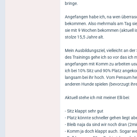
bringe.
Angefangen habe ich, na wen überrasch
bekommen. Also mehrmals am Tag sie in
sie mit 9 Wochen bekommen (aktuell is
stolze 15,5 Jahre alt.
Mein Ausbildungsziel, vielleicht an d
des Trainings gehe ich so vor das ich
angefangen mit Komm zu arbeiten usw. 
ich bei 10% Sitz und 90% Platz angeko
langsam bei ihr hoch. Vom Pensum her v
anderen Hunde spielen (bevorzugt ihre
Aktuell stehe ich mit meiner Elli bei:
- Sitz klappt sehr gut
- Platz könnte schneller gehen liegt ab
- Bleib naja da sind wir noch dran (2mi
- Komm ja doch klappt auch. Sogar wen