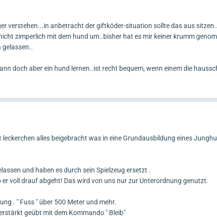
ßgehen brauchst und wie das bei dir aussehen soll. Wenn ich Fußgehen fü
 4 Monate alter Hund bei mir noch keinen Meter ohne Futterhand Fuß. W
r verstehen...in anbetracht der giftköder-situation sollte das aus sitzen.
hst könnte das wahrscheinlich schon so gehen. Kommt eben darauf an, w
ich nicht zimperlich mit dem hund um..bisher hat es mir keiner krumm ge
n gelassen..
 sonlange an meiner Seite läuft bis ich das Kommando aufhebe. Damit möch
ann doch aber ein hund lernen..ist recht bequem, wenn einem die hauss
e/Personen oder was auch immer begenet sie bei mir läuft.
u den Grundkommandos? Ich hätte Gundkommandos eher als Alltagskom
tag Apportieren?
n ich meinen Hunden etwas beibringe, wende ich keinerlei Druck (auch nich
 dass der Hund eigentlich keinen Fehler machen kann. Erst wenn der Hu
t leckerchen alles beigebracht was in eine Grundausbildung eines Jungh
 die Schwierigkeit erhöht und wenn alles sicher funktioniert kann ein nich
 ich bei einem so jungen Hund schon ein lauteres, deutlicheres Kommando
igkeit zu früh erhöht.
assen und haben es durch sein Spielzeug ersetzt .
o er voll drauf abgeht! Das wird von uns nur zur Unterordnung genutzt.
Kann ja sein das es einfach quatsch ist und ich besser lassen sollte.
llung . " Fuss " über 500 Meter und mehr.
che Meinung. Vielleicht verstehe ich es wirklich nur falsch
verstärkt geübt mit dem Kommando " Bleib"