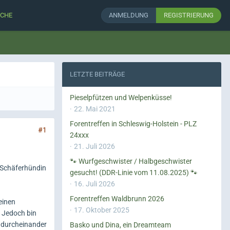
CHE
ANMELDUNG
REGISTRIERUNG
LETZTE BEITRÄGE
Pieselpfützen und Welpenküsse!
22. Mai 2021
Forentreffen in Schleswig-Holstein - PLZ
#1
24xxx
21. Juli 2026
🐾 Wurfgeschwister / Halbgeschwister
e Schäferhündin
gesucht! (DDR-Linie vom 11.08.2025) 🐾
16. Juli 2026
Forentreffen Waldbrunn 2026
leinen
17. Oktober 2025
. Jedoch bin
t durcheinander
Basko und Dina, ein Dreamteam