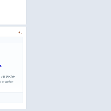
#3
ns
h versuche
er machen