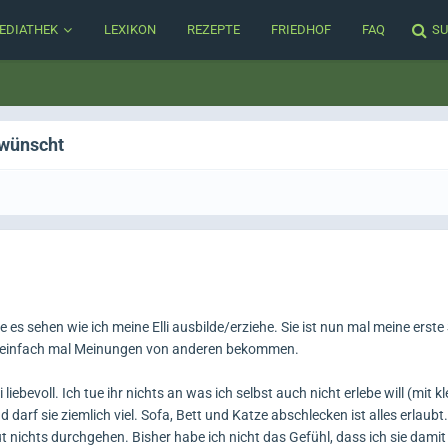
EDIATHEK
LEXIKON
REZEPTE
FRIEDHOF
FAQ
SU
rwünscht
 es sehen wie ich meine Elli ausbilde/erziehe. Sie ist nun mal meine erst
e einfach mal Meinungen von anderen bekommen.
iebevoll. Ich tue ihr nichts an was ich selbst auch nicht erlebe will (mit k
darf sie ziemlich viel. Sofa, Bett und Katze abschlecken ist alles erlaubt
 nichts durchgehen. Bisher habe ich nicht das Gefühl, dass ich sie dami