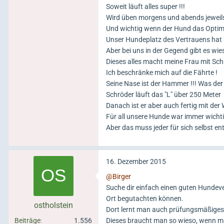
Soweit läuft alles super !!!
Wird üben morgens und abends jeweils 
Du brauchst dich für nichts zu ents
Und wichtig wenn der Hund das Optimu
Unser Hundeplatz des Vertrauens hat 
Aber bei uns in der Gegend gibt es wie
Dieses alles macht meine Frau mit Sch
Ich beschränke mich auf die Fährte !
Seine Nase ist der Hammer !!! Was der 
Schröder läuft das "L" über 250 Meter
Danach ist er aber auch fertig mit der W
Für all unsere Hunde war immer wichti
Aber das muss jeder für sich selbst en
16. Dezember 2015
@Birger
Suche dir einfach einen guten Hundeve
Ort begutachten können.
ostholstein
Dort lernt man auch prüfungsmäßiges 
Beiträge
1.556
Dieses braucht man so wieso, wenn m