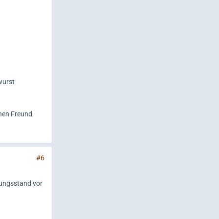
wurst
enen Freund
#6
dungsstand vor