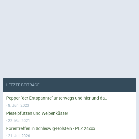
LETZTE BEITRÄGE
Pepper "der Entspannte" unterwegs und hier und da...
8. Juni 2023
Pieselpfützen und Welpenküsse!
22. Mai 2021
Forentreffen in Schleswig-Holstein - PLZ 24xxx
21. Juli 2026