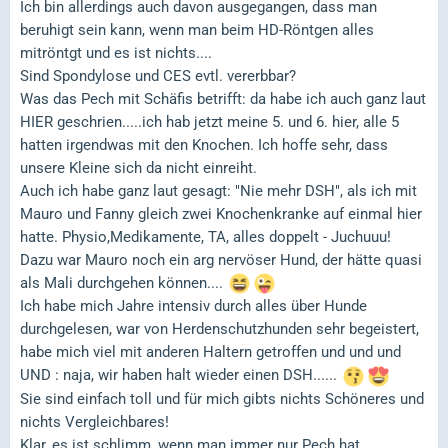
Ich bin allerdings auch davon ausgegangen, dass man
beruhigt sein kann, wenn man beim HD-Röntgen alles
mitröntgt und es ist nichts....
Sind Spondylose und CES evtl. vererbbar?
Was das Pech mit Schäfis betrifft: da habe ich auch ganz laut
HIER geschrien.....ich hab jetzt meine 5. und 6. hier, alle 5
hatten irgendwas mit den Knochen. Ich hoffe sehr, dass
unsere Kleine sich da nicht einreiht.
Auch ich habe ganz laut gesagt: "Nie mehr DSH", als ich mit
Mauro und Fanny gleich zwei Knochenkranke auf einmal hier
hatte. Physio,Medikamente, TA, alles doppelt - Juchuuu!
Dazu war Mauro noch ein arg nervöser Hund, der hätte quasi
als Mali durchgehen können....
Ich habe mich Jahre intensiv durch alles über Hunde
durchgelesen, war von Herdenschutzhunden sehr begeistert,
habe mich viel mit anderen Haltern getroffen und und und
UND : naja, wir haben halt wieder einen DSH......
Sie sind einfach toll und für mich gibts nichts Schöneres und
nichts Vergleichbares!
Klar, es ist schlimm, wenn man immer nur Pech hat,