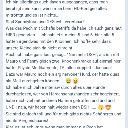
Ich bin allerdings auch davon ausgegangen, dass man
beruhigt sein kann, wenn man beim HD-Röntgen alles
mitröntgt und es ist nichts....
Sind Spondylose und CES evtl. vererbbar?
Was das Pech mit Schäfis betrifft: da habe ich auch ganz laut
HIER geschrien.....ich hab jetzt meine 5. und 6. hier, alle 5
hatten irgendwas mit den Knochen. Ich hoffe sehr, dass
unsere Kleine sich da nicht einreiht.
Auch ich habe ganz laut gesagt: "Nie mehr DSH", als ich mit
Mauro und Fanny gleich zwei Knochenkranke auf einmal hier
hatte. Physio,Medikamente, TA, alles doppelt - Juchuuu!
Dazu war Mauro noch ein arg nervöser Hund, der hätte quasi
als Mali durchgehen können....
Ich habe mich Jahre intensiv durch alles über Hunde
durchgelesen, war von Herdenschutzhunden sehr begeistert,
habe mich viel mit anderen Haltern getroffen und und und
UND : naja, wir haben halt wieder einen DSH......
Sie sind einfach toll und für mich gibts nichts Schöneres und
nichts Vergleichbares!
Klar, es ist schlimm, wenn man immer nur Pech hat,