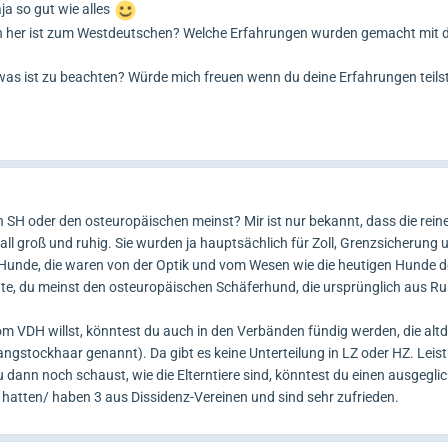
ja so gut wie alles
n her ist zum Westdeutschen? Welche Erfahrungen wurden gemacht mit 
 was ist zu beachten? Würde mich freuen wenn du deine Erfahrungen teils
n SH oder den osteuropäischen meinst? Mir ist nur bekannt, dass die rein
Fall groß und ruhig. Sie wurden ja hauptsächlich für Zoll, Grenzsicherung u
e Hunde, die waren von der Optik und vom Wesen wie die heutigen Hunde d
ute, du meinst den osteuropäischen Schäferhund, die ursprünglich aus R
m VDH willst, könntest du auch in den Verbänden fündig werden, die alt
ngstockhaar genannt). Da gibt es keine Unterteilung in LZ oder HZ. Leist
u dann noch schaust, wie die Elterntiere sind, könntest du einen ausgegli
hatten/ haben 3 aus Dissidenz-Vereinen und sind sehr zufrieden.