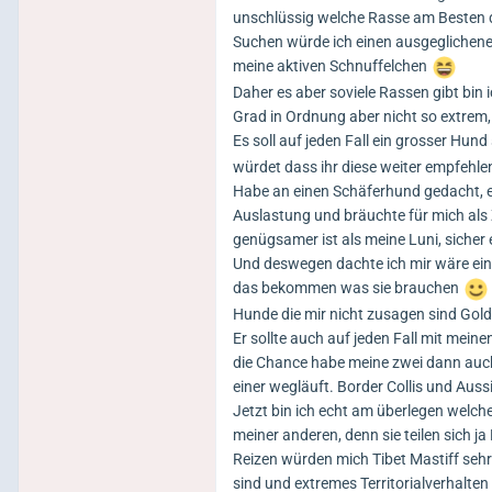
unschlüssig welche Rasse am Besten 
Suchen würde ich einen ausgeglichenen
meine aktiven Schnuffelchen
Daher es aber soviele Rassen gibt bin
Grad in Ordnung aber nicht so extrem,
Es soll auf jeden Fall ein grosser Hund 
würdet dass ihr diese weiter empfehle
Habe an einen Schäferhund gedacht, e
Auslastung und bräuchte für mich als
genügsamer ist als meine Luni, sicher
Und deswegen dachte ich mir wäre ein 
das bekommen was sie brauchen
Hunde die mir nicht zusagen sind Goldis
Er sollte auch auf jeden Fall mit mei
die Chance habe meine zwei dann auc
einer wegläuft. Border Collis und Auss
Jetzt bin ich echt am überlegen welch
meiner anderen, denn sie teilen sich j
Reizen würden mich Tibet Mastiff seh
sind und extremes Territorialverhalte