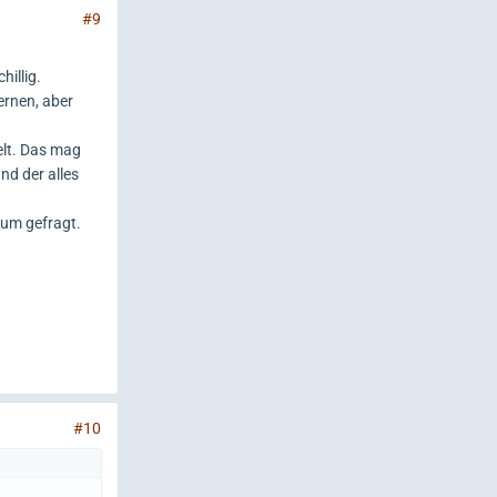
#9
hillig.
ernen, aber
elt. Das mag
nd der alles
rum gefragt.
#10