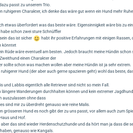
dazu passt zu unserem Trio.
 ruhigeren Charakter, ich denke das wäre gut wenn ein Hund mehr Ruhe r
 ich etwas überfordert was das beste wäre. Eigensinnigkeit wäre bis zu e
 habe schon zwei sture Schnüffler
sein das ist sicher
habt ihr positive Erfahrungen mit einigen Rassen, 
n könntet
in Rüde wäre eventuell am besten. Jedoch braucht meine Hündin schon se
 Zweithund einen Charakter der
 er sollte schon was machen wollen aber meine Hündin ist ja sehr extrem.
ruhigerer Hund (der aber auch gerne spazieren geht) wohl das beste, das
 und Labbis eigentlich alle Retriever sind nicht so mein Fall.
nen längere Wanderungen durchhalten können und kein extremer Jagdhund 
h auszulassen ohne dass
ies sind mir zu überdreht genauso wie reine Malis.
en grösseren Hund es noch gibt der zu uns passt, vor allem auch zum Spi
a Haus und Hof.
r aber das sind wieder Herdenschutzhunde und da hört man ja dass die s
n haben, genauso wie Kangals.