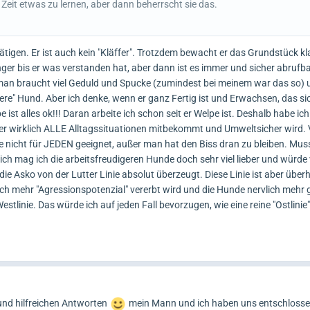
 Zeit etwas zu lernen, aber dann beherrscht sie das.
tigen. Er ist auch kein "Kläffer". Trotzdem bewacht er das Grundstück kl
änger bis er was verstanden hat, aber dann ist es immer und sicher abrufba
man braucht viel Geduld und Spucke (zumindest bei meinem war das so) 
ichere" Hund. Aber ich denke, wenn er ganz Fertig ist und Erwachsen, das s
 ist alles ok!!! Daran arbeite ich schon seit er Welpe ist. Deshalb habe ic
er wirklich ALLE Alltagssituationen mitbekommt und Umweltsicher wird.
 nicht für JEDEN geeignet, außer man hat den Biss dran zu bleiben. Muss
ich mag ich die arbeitsfreudigeren Hunde doch sehr viel lieber und würde
die Asko von der Lutter Linie absolut überzeugt. Diese Linie ist aber über
ich mehr "Agressionspotenzial" vererbt wird und die Hunde nervlich mehr g
estlinie. Das würde ich auf jeden Fall bevorzugen, wie eine reine "Ostlinie"
 und hilfreichen Antworten
mein Mann und ich haben uns entschlossen