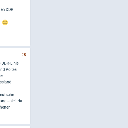
den DDR
t
#8
e DDR-Linie
nd Polizei
er
ussland
deutsche
ung spielt da
chenen