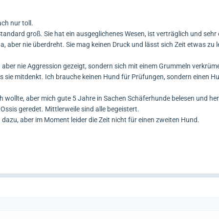
ch nur toll.
 Standard groß. Sie hat ein ausgeglichenes Wesen, ist verträglich und sehr c
da, aber nie überdreht. Sie mag keinen Druck und lässt sich Zeit etwas zu l
t aber nie Aggression gezeigt, sondern sich mit einem Grummeln verkrüm
as sie mitdenkt. Ich brauche keinen Hund für Prüfungen, sondern einen Hu
wollte, aber mich gute 5 Jahre in Sachen Schäferhunde belesen und he
ssis geredet. Mittlerweile sind alle begeistert.
dazu, aber im Moment leider die Zeit nicht für einen zweiten Hund.