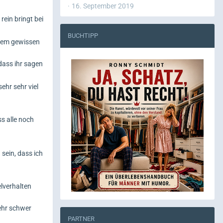
16. September 2019
ein bringt bei
BUCHTIPP
inem gewissen
dass ihr sagen
hr sehr viel
s alle noch
sein, dass ich
elverhalten
ehr schwer
PARTNER