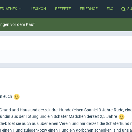
EDIATHEK
LEXIKON
REZEPTE
FRIEDHOF
FAQ
SU
ungen vor dem Kauf
on euch
n Grund und Haus und derzeit drei Hunde (einen Spaniel-3 Jahre-Rüde, ein
ündin aus der Tötung und ein Schäfer Mädchen derzeit 2,5 Jahre
-bildet sie auch aus über einen Verein und mir derzeit die Schäferhündi
ch einen Hund zulegen/bzw einen Hund ein Körbchen schenken, sind uns 