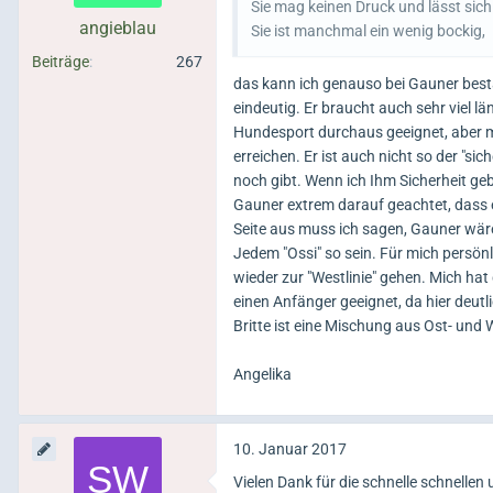
Sie mag keinen Druck und lässt sich
angieblau
Sie ist manchmal ein wenig bockig,
Beiträge
267
das kann ich genauso bei Gauner bestä
eindeutig. Er braucht auch sehr viel l
Hundesport durchaus geeignet, aber 
erreichen. Er ist auch nicht so der "s
noch gibt. Wenn ich Ihm Sicherheit gebe
Gauner extrem darauf geachtet, dass 
Seite aus muss ich sagen, Gauner wäre
Jedem "Ossi" so sein. Für mich persönl
wieder zur "Westlinie" gehen. Mich hat 
einen Anfänger geeignet, da hier deutl
Britte ist eine Mischung aus Ost- und W
Angelika
10. Januar 2017
Vielen Dank für die schnelle schnellen