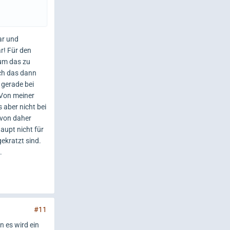
ar und
r! Für den
um das zu
ich das dann
h gerade bei
 Von meiner
 aber nicht bei
 von daher
haupt nicht für
ekratzt sind.
.
#11
 es wird ein