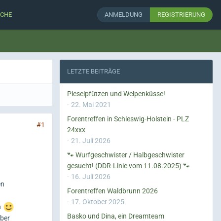
CHE
ANMELDUNG
REGISTRIERUNG
LETZTE BEITRÄGE
Pieselpfützen und Welpenküsse!
22. Mai 2021
Forentreffen in Schleswig-Holstein - PLZ
#1
24xxx
21. Juli 2026
🐾 Wurfgeschwister / Halbgeschwister
gesucht! (DDR-Linie vom 11.08.2025) 🐾
16. Juli 2026
en
Forentreffen Waldbrunn 2026
17. Oktober 2025
n
Basko und Dina, ein Dreamteam
aber