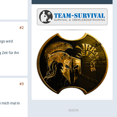
#2
ngs wird
Zeit für ihn
#3
 mich mal in