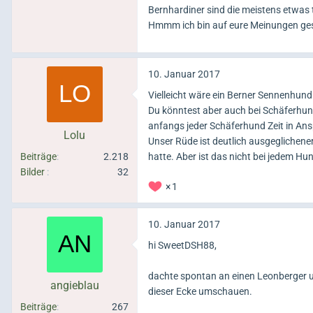
Bernhardiner sind die meistens etwas t
Hmmm ich bin auf eure Meinungen g
10. Januar 2017
Vielleicht wäre ein Berner Sennenhund 
Du könntest aber auch bei Schäferhund
anfangs jeder Schäferhund Zeit in Ans
Lolu
Unser Rüde ist deutlich ausgeglichene
Beiträge
2.218
hatte. Aber ist das nicht bei jedem Hu
Bilder
32
1
10. Januar 2017
hi SweetDSH88,
dachte spontan an einen Leonberger u
angieblau
dieser Ecke umschauen.
Beiträge
267