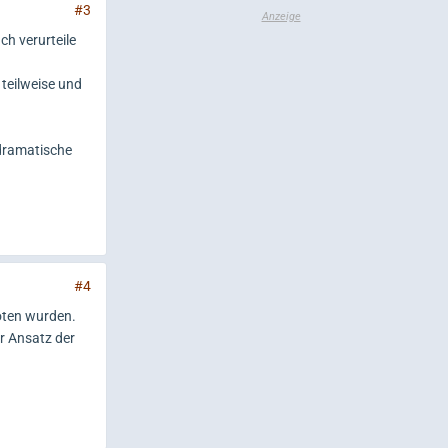
#3
h verurteile
 teilweise und
 dramatische
#4
boten wurden.
er Ansatz der