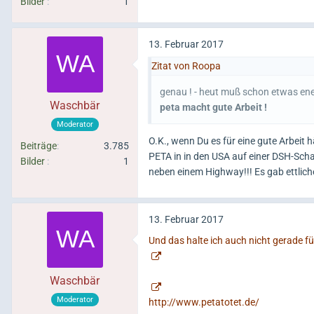
Bilder
1
13. Februar 2017
Zitat von Roopa
genau ! - heut muß schon etwas en
Waschbär
peta macht gute Arbeit !
Moderator
O.K., wenn Du es für eine gute Arbeit 
Beiträge
3.785
PETA in in den USA auf einer DSH-Scha
Bilder
1
neben einem Highway!!! Es gab ettlich
13. Februar 2017
Und das halte ich auch nicht gerade fü
Waschbär
Moderator
http://www.petatotet.de/