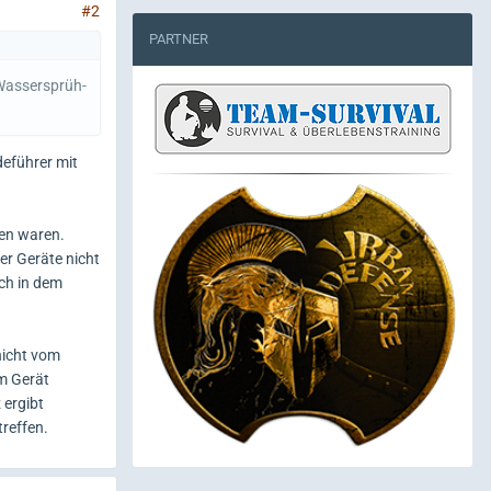
#2
PARTNER
 Wassersprüh-
deführer mit
hen waren.
er Geräte nicht
ch in dem
nicht vom
em Gerät
 ergibt
reffen.