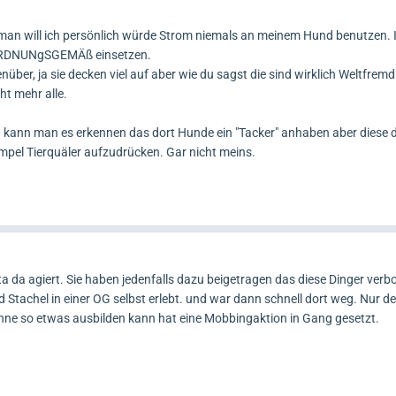
n will ich persönlich würde Strom niemals an meinem Hund benutzen. Ic
s ORDNUNgSGEMÄß einsetzen.
enüber, ja sie decken viel auf aber wie du sagst die sind wirklich Weltfremd
ht mehr alle.
ch kann man es erkennen das dort Hunde ein "Tacker" anhaben aber diese
mpel Tierquäler aufzudrücken. Gar nicht meins.
Peta da agiert. Sie haben jedenfalls dazu beigetragen das diese Dinger ver
d Stachel in einer OG selbst erlebt. und war dann schnell dort weg. Nur d
e so etwas ausbilden kann hat eine Mobbingaktion in Gang gesetzt.