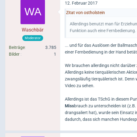
12. Februar 2017
Zitat von ostholstein
Allerdings benutzt man für Erziehu
Waschbär
Funktion auch eine Fernbedienung.
Moderator
... und für das Auslösen der Ballmasch
Beiträge
3.785
einer Fernbedienung in der Hand betäti
Bilder
1
Wir brauchen allerdings nicht darüber 
Allerdings keine tierquälerischen Akti
zwangsläufig tierquälerisch ist. Den
Video zu sehen.
Allerdings ist das TSchG in diesem Pu
Miss
brauch zu unterscheiden ist (z.B.
drangsaliert hat), wurde sein Einsatz 
dadurch, dass sich manchen Hundespor