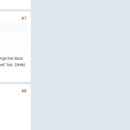
#7
ange her dass
t" hat. Direkt
#8