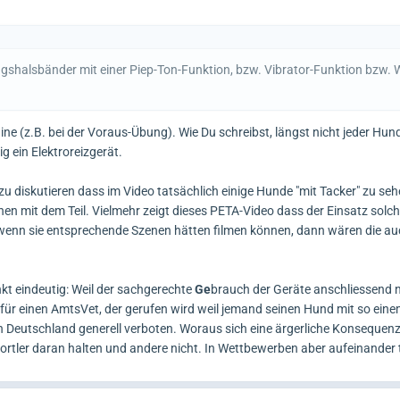
ngshalsbänder mit einer Piep-Ton-Funktion, bzw. Vibrator-Funktion bzw.
ine (z.B. bei der Voraus-Übung). Wie Du schreibst, längst nicht jeder Hun
g ein Elektroreizgerät.
zu diskutieren dass im Video tatsächlich einige Hunde "mit Tacker" zu se
onen mit dem Teil. Vielmehr zeigt dieses PETA-Video dass der Einsatz solch
n wenn sie entsprechende Szenen hätten filmen können, dann wären die au
nkt eindeutig: Weil der sachgerechte
Ge
brauch der Geräte anschliessend 
 für einen AmtsVet, der gerufen wird weil jemand seinen Hund mit so ein
in Deutschland generell verboten. Woraus sich eine ärgerliche Konsequenz
tler daran halten und andere nicht. In Wettbewerben aber aufeinander t