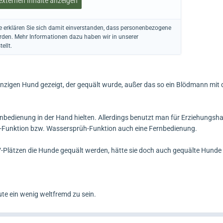
 externen Inhalte anzeigen
te erklären Sie sich damit einverstanden, dass personenbezogene
erden. Mehr Informationen dazu haben wir in unserer
ellt.
inzigen Hund gezeigt, der gequält wurde, außer das so ein Blödmann mit
rnbedienung in der Hand hielten. Allerdings benutzt man für Erziehungsh
or-Funktion bzw. Wassersprüh-Funktion auch eine Fernbedienung.
Plätzen die Hunde gequält werden, hätte sie doch auch gequälte Hunde
te ein wenig weltfremd zu sein.