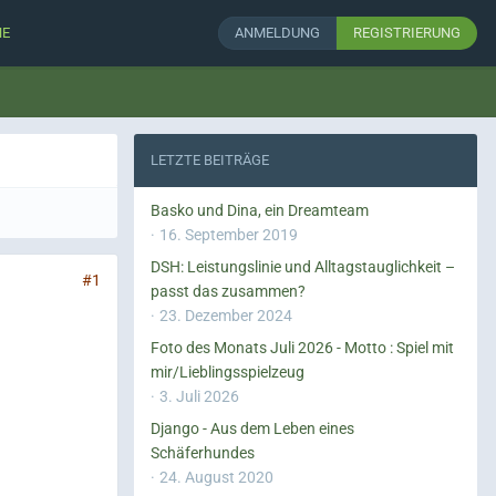
HE
ANMELDUNG
REGISTRIERUNG
LETZTE BEITRÄGE
Basko und Dina, ein Dreamteam
16. September 2019
DSH: Leistungslinie und Alltagstauglichkeit –
#1
passt das zusammen?
23. Dezember 2024
Foto des Monats Juli 2026 - Motto : Spiel mit
mir/Lieblingsspielzeug
3. Juli 2026
Django - Aus dem Leben eines
Schäferhundes
24. August 2020