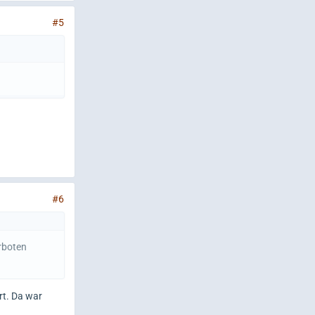
#5
#6
erboten
rt. Da war