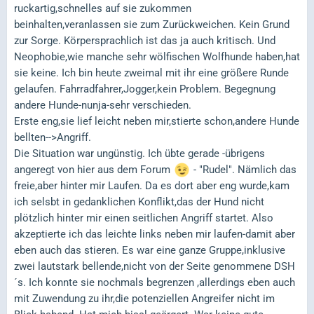
ruckartig,schnelles auf sie zukommen
beinhalten,veranlassen sie zum Zurückweichen. Kein Grund
zur Sorge. Körpersprachlich ist das ja auch kritisch. Und
Neophobie,wie manche sehr wölfischen Wolfhunde haben,hat
sie keine. Ich bin heute zweimal mit ihr eine größere Runde
gelaufen. Fahrradfahrer,Jogger,kein Problem. Begegnung
andere Hunde-nunja-sehr verschieden.
Erste eng,sie lief leicht neben mir,stierte schon,andere Hunde
bellten-->Angriff.
Die Situation war ungünstig. Ich übte gerade -übrigens
angeregt von hier aus dem Forum
- "Rudel". Nämlich das
freie,aber hinter mir Laufen. Da es dort aber eng wurde,kam
ich selsbt in gedanklichen Konflikt,das der Hund nicht
plötzlich hinter mir einen seitlichen Angriff startet. Also
akzeptierte ich das leichte links neben mir laufen-damit aber
eben auch das stieren. Es war eine ganze Gruppe,inklusive
zwei lautstark bellende,nicht von der Seite genommene DSH
´s. Ich konnte sie nochmals begrenzen ,allerdings eben auch
mit Zuwendung zu ihr,die potenziellen Angreifer nicht im