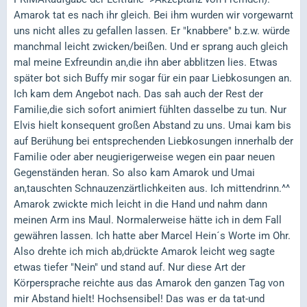
Amarok tat es nach ihr gleich. Bei ihm wurden wir vorgewarnt
uns nicht alles zu gefallen lassen. Er "knabbere" b.z.w. würde
manchmal leicht zwicken/beißen. Und er sprang auch gleich
mal meine Exfreundin an,die ihn aber abblitzen lies. Etwas
später bot sich Buffy mir sogar für ein paar Liebkosungen an.
Ich kam dem Angebot nach. Das sah auch der Rest der
Familie,die sich sofort animiert fühlten dasselbe zu tun. Nur
Elvis hielt konsequent großen Abstand zu uns. Umai kam bis
auf Berühung bei entsprechenden Liebkosungen innerhalb der
Familie oder aber neugierigerweise wegen ein paar neuen
Gegenständen heran. So also kam Amarok und Umai
an,tauschten Schnauzenzärtlichkeiten aus. Ich mittendrinn.^^
Amarok zwickte mich leicht in die Hand und nahm dann
meinen Arm ins Maul. Normalerweise hätte ich in dem Fall
gewähren lassen. Ich hatte aber Marcel Hein´s Worte im Ohr.
Also drehte ich mich ab,drückte Amarok leicht weg sagte
etwas tiefer "Nein" und stand auf. Nur diese Art der
Körpersprache reichte aus das Amarok den ganzen Tag von
mir Abstand hielt! Hochsensibel! Das was er da tat-und