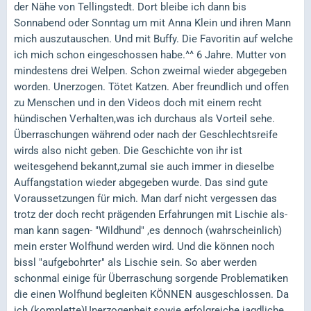
der Nähe von Tellingstedt. Dort bleibe ich dann bis
Sonnabend oder Sonntag um mit Anna Klein und ihren Mann
mich auszutauschen. Und mit Buffy. Die Favoritin auf welche
ich mich schon eingeschossen habe.^^ 6 Jahre. Mutter von
mindestens drei Welpen. Schon zweimal wieder abgegeben
worden. Unerzogen. Tötet Katzen. Aber freundlich und offen
zu Menschen und in den Videos doch mit einem recht
hündischen Verhalten,was ich durchaus als Vorteil sehe.
Überraschungen während oder nach der Geschlechtsreife
wirds also nicht geben. Die Geschichte von ihr ist
weitesgehend bekannt,zumal sie auch immer in dieselbe
Auffangstation wieder abgegeben wurde. Das sind gute
Voraussetzungen für mich. Man darf nicht vergessen das
trotz der doch recht prägenden Erfahrungen mit Lischie als-
man kann sagen- "Wildhund" ,es dennoch (wahrscheinlich)
mein erster Wolfhund werden wird. Und die können noch
bissl "aufgebohrter" als Lischie sein. So aber werden
schonmal einige für Überraschung sorgende Problematiken
die einen Wolfhund begleiten KÖNNEN ausgeschlossen. Da
ich (komplette)Unerzogenheit,sowie erfolgreiche jagdliche