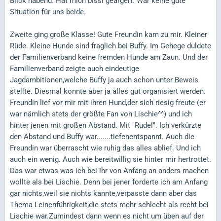
Blick habend. Hat mich bissl geärgert. War keine gute
Situation für uns beide.
Zweite ging große Klasse! Gute Freundin kam zu mir. Kleiner
Rüde. Kleine Hunde sind fraglich bei Buffy. Im Gehege duldete
der Familienverband keine fremden Hunde am Zaun. Und der
Familienverband zeigte auch eindeutige
Jagdambitionen,welche Buffy ja auch schon unter Beweis
stellte. Diesmal konnte aber ja alles gut organisiert werden.
Freundin lief vor mir mit ihren Hund,der sich riesig freute (er
war nämlich stets der größte Fan von Lischie^^) und ich
hinter jenen mit großen Abstand. Mit "Rudel". Ich verkürzte
den Abstand und Buffy war.......tiefenentspannt. Auch die
Freundin war überrascht wie ruhig das alles ablief. Und ich
auch ein wenig. Auch wie bereitwillig sie hinter mir hertrottet.
Das war etwas was ich bei ihr von Anfang an anders machen
wollte als bei Lischie. Denn bei jener forderte ich am Anfang
gar nichts,weil sie nichts kannte,verpasste dann aber das
Thema Leinenführigkeit,die stets mehr schlecht als recht bei
Lischie war.Zumindest dann wenn es nicht um üben auf der