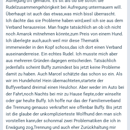
Aufregung oft gemacht. Es sit als ob sie sofort die
Rudelzusammengehörigkeit bei Aufregung untermauern will.
Überhaupt ist auch das etwas,was mich bissl überrascht.
Ich dachte das sie Probleme haben wird,weil ich sie aus dem
Verband herausreise. Man fragte tatsächlich an ob ich nicht
noch Amarok mitnehmen könnte,zum Preis von einem Hund.
Ich überlegte auch,auch weil mir diese Thematik
immerwieder in den Kopf schoss,das ich dort einen Verband
auseinanderreise. Ein echtes Rudel. Ich musste mich aber
aus mehreren Gründen dagegen entscheiden. Tatsächlich
jedenfalls scheint Buffy zumindest bis jetzt keine Probleme
damit zu haben. Auch Marcel schätzte das schon so ein. Als
wir im Hundehotel Hein übernachteten,startete der
Buffyverband dreimal einen Heulchor. Aber weder im Auto bei
der Fahrt,noch Nachts bei mir zu Hause fiepte,oder winselte
oder gar heulte Buffy. Ich hoffe nur das der Familienverband
die Trennung genauso verkraftet wie offenbar Buffy. Bis jetzt
ist die glaube der unkomplizierteste Wolfhund den man sich
vorstellen kann,der schonmal zwei Problematiken die ich in
Erwägung zog,Trennung und auch eher Zurückhaltung mir