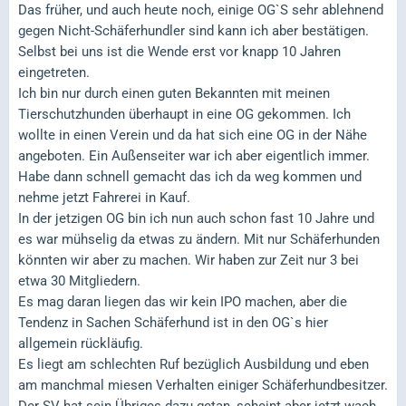
Das früher, und auch heute noch, einige OG`S sehr ablehnend
gegen Nicht-Schäferhundler sind kann ich aber bestätigen.
Selbst bei uns ist die Wende erst vor knapp 10 Jahren
eingetreten.
Ich bin nur durch einen guten Bekannten mit meinen
Tierschutzhunden überhaupt in eine OG gekommen. Ich
wollte in einen Verein und da hat sich eine OG in der Nähe
angeboten. Ein Außenseiter war ich aber eigentlich immer.
Habe dann schnell gemacht das ich da weg kommen und
nehme jetzt Fahrerei in Kauf.
In der jetzigen OG bin ich nun auch schon fast 10 Jahre und
es war mühselig da etwas zu ändern. Mit nur Schäferhunden
könnten wir aber zu machen. Wir haben zur Zeit nur 3 bei
etwa 30 Mitgliedern.
Es mag daran liegen das wir kein IPO machen, aber die
Tendenz in Sachen Schäferhund ist in den OG`s hier
allgemein rückläufig.
Es liegt am schlechten Ruf bezüglich Ausbildung und eben
am manchmal miesen Verhalten einiger Schäferhundbesitzer.
Der SV hat sein Übriges dazu getan, scheint aber jetzt wach