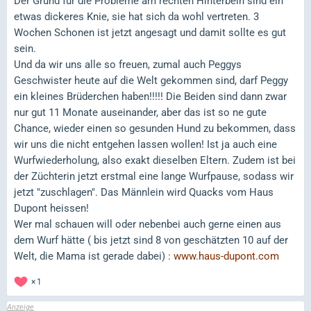
Der Grund für die Probleme am rechten Hinterbein sind ein
etwas dickeres Knie, sie hat sich da wohl vertreten. 3
Wochen Schonen ist jetzt angesagt und damit sollte es gut
sein.
Und da wir uns alle so freuen, zumal auch Peggys
Geschwister heute auf die Welt gekommen sind, darf Peggy
ein kleines Brüderchen haben!!!!! Die Beiden sind dann zwar
nur gut 11 Monate auseinander, aber das ist so ne gute
Chance, wieder einen so gesunden Hund zu bekommen, dass
wir uns die nicht entgehen lassen wollen! Ist ja auch eine
Wurfwiederholung, also exakt dieselben Eltern. Zudem ist bei
der Züchterin jetzt erstmal eine lange Wurfpause, sodass wir
jetzt "zuschlagen". Das Männlein wird Quacks vom Haus
Dupont heissen!
Wer mal schauen will oder nebenbei auch gerne einen aus
dem Wurf hätte ( bis jetzt sind 8 von geschätzten 10 auf der
Welt, die Mama ist gerade dabei) :
www.haus-dupont.com
1