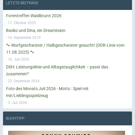
LETZTE BEITRÄGE
Forentreffen Waldbrunn 2026
17. Oktober 2025
Basko und Dina, ein Dreamteam
16. September 2019
🐾 Wurfgeschwister / Halbgeschwister gesucht! (DDR-Linie vom
11.08.2025) 🐾
16. Juli 2026
DSH: Leistungslinie und Alltagstauglichkeit – passt das
zusammen?
23. Dezember 2024
Foto des Monats Juli 2026 - Motto : Spiel mit
mir/Lieblingsspielzeug
3. Juli 2026
BUCHTIPP