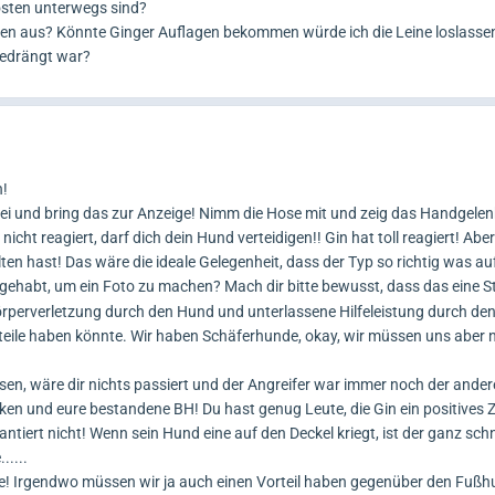
osten unterwegs sind?
ten aus? Könnte Ginger Auflagen bekommen würde ich die Leine loslasse
bedrängt war?
n!
zei und bring das zur Anzeige! Nimm die Hose mit und zeig das Handgelen
cht reagiert, darf dich dein Hund verteidigen!! Gin hat toll reagiert! Aber
lten hast! Das wäre die ideale Gelegenheit, dass der Typ so richtig was au
ehabt, um ein Foto zu machen? Mach dir bitte bewusst, dass das eine Str
rperverletzung durch den Hund und unterlassene Hilfeleistung durch den
teile haben könnte. Wir haben Schäferhunde, okay, wir müssen uns aber ni
ssen, wäre dir nichts passiert und der Angreifer war immer noch der ande
en und eure bestandene BH! Du hast genug Leute, die Gin ein positives Z
ntiert nicht! Wenn sein Hund eine auf den Deckel kriegt, ist der ganz schn
.....
ne! Irgendwo müssen wir ja auch einen Vorteil haben gegenüber den Fußh