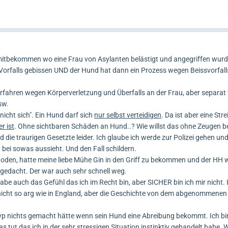
mitbekommen wo eine Frau von Asylanten belästigt und angegriffen wur
orfalls gebissen UND der Hund hat dann ein Prozess wegen Beissvorfall
erfahren wegen Körperverletzung und Überfalls an der Frau, aber separat
sw.
nicht sich". Ein Hund darf sich
nur selbst verteidigen
. Da ist aber eine Str
r ist
. Ohne sichtbaren Schäden an Hund..? Wie willst das ohne Zeugen 
 die traurigen Gesetzte leider. Ich glaube ich werde zur Polizei gehen un
bei sowas aussieht. Und den Fall schildern.
 Boden, hatte meine liebe Mühe Gin in den Griff zu bekommen und der HH 
 gedacht. Der war auch sehr schnell weg.
abe auch das Gefühl das ich im Recht bin, aber SICHER bin ich mir nicht. I
h nicht so arg wie in England, aber die Geschichte von dem abgenommene
 Typ nichts gemacht hätte wenn sein Hund eine Abreibung bekommt. Ich bi
s tut das ich in der sehr stressigen Situation instinktiv gehandelt habe. 