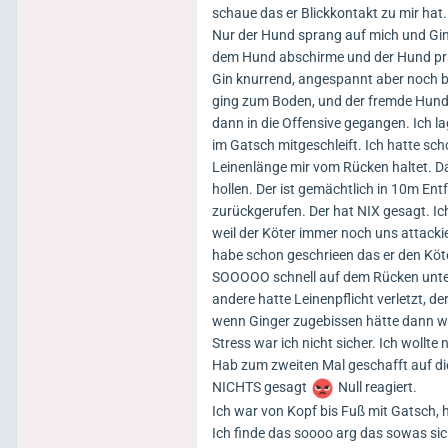
schaue das er Blickkontakt zu mir hat
Nur der Hund sprang auf mich und Gin
dem Hund abschirme und der Hund pra
Gin knurrend, angespannt aber noch be
ging zum Boden, und der fremde Hund 
dann in die Offensive gegangen. Ich la
im Gatsch mitgeschleift. Ich hatte s
Leinenlänge mir vom Rücken haltet. D
hollen. Der ist gemächtlich in 10m E
zurückgerufen. Der hat NIX gesagt. Ic
weil der Köter immer noch uns attacki
habe schon geschrieen das er den Köt
SOOOOO schnell auf dem Rücken unter d
andere hatte Leinenpflicht verletzt, 
wenn Ginger zugebissen hätte dann wä
Stress war ich nicht sicher. Ich woll
Hab zum zweiten Mal geschafft auf di
NICHTS gesagt
Null reagiert.
Ich war von Kopf bis Fuß mit Gatsch, 
Ich finde das soooo arg das sowas sic