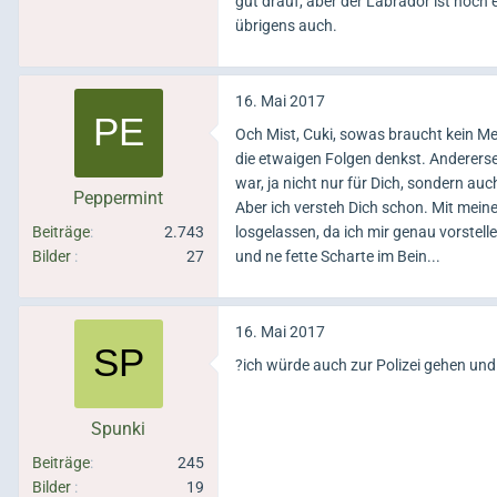
gut drauf, aber der Labrador ist noch
übrigens auch.
16. Mai 2017
Och Mist, Cuki, sowas braucht kein Men
die etwaigen Folgen denkst. Andererseit
war, ja nicht nur für Dich, sondern auc
Peppermint
Aber ich versteh Dich schon. Mit meine
Beiträge
2.743
losgelassen, da ich mir genau vorstell
Bilder
27
und ne fette Scharte im Bein...
16. Mai 2017
?ich würde auch zur Polizei gehen und 
Spunki
Beiträge
245
Bilder
19