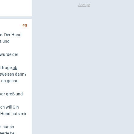
#3
de. Der Hund
s und
 wurde der
eitfrage
ab
beweisen dann?
d da genau
war groß und
ch will Gin
n Hund hats mir
n nur so
Werde bei