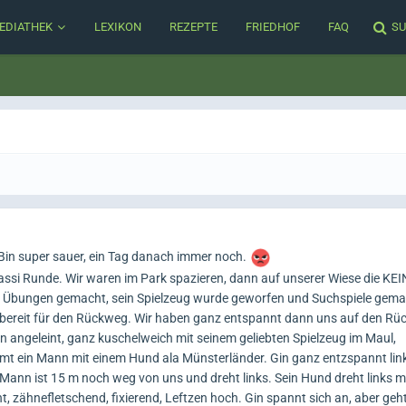
EDIATHEK
LEXIKON
REZEPTE
FRIEDHOF
FAQ
SU
 Bin super sauer, ein Tag danach immer noch.
Gassi Runde. Wir waren im Park spazieren, dann auf unserer Wiese die K
UO Übungen gemacht, sein Spielzeug wurde geworfen und Suchspiele gem
d bereit für den Rückweg. Wir haben ganz entspannt dann uns auf den R
angeleint, ganz kuschelweich mit seinem geliebten Spielzeug im Maul,
ein Mann mit einem Hund ala Münsterländer. Gin ganz entzspannt link
ann ist 15 m noch weg von uns und dreht links. Sein Hund dreht links m
, zähnefletschend, fixierend, Leftzen hoch. Gin spannt sich an, aber geht