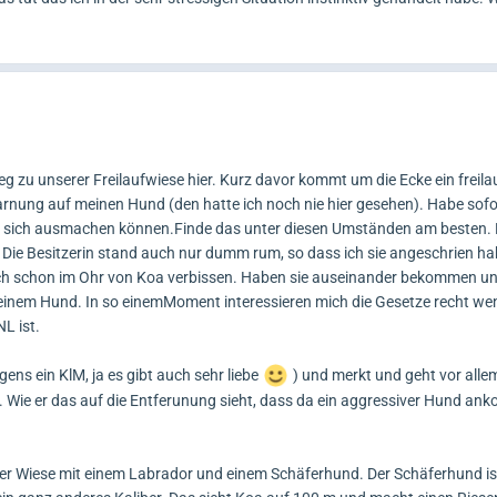
g zu unserer Freilaufwiese hier. Kurz davor kommt um die Ecke ein freil
arnung auf meinen Hund (den hatte ich noch nie hier gesehen). Habe sofor
r sich ausmachen können.Finde das unter diesen Umständen am besten. L
. Die Besitzerin stand auch nur dumm rum, so dass ich sie angeschrien ha
sich schon im Ohr von Koa verbissen. Haben sie auseinander bekommen un
einem Hund. In so einemMoment interessieren mich die Gesetze recht wen
NL ist.
gens ein KlM, ja es gibt auch sehr liebe
) und merkt und geht vor allem
 Wie er das auf die Entferunung sieht, dass da ein aggressiver Hund anko
ser Wiese mit einem Labrador und einem Schäferhund. Der Schäferhund is