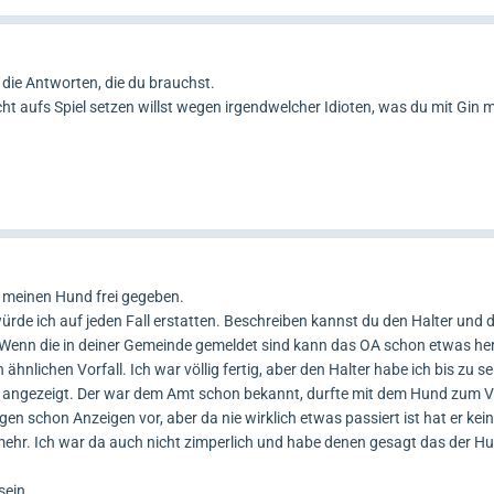
u die Antworten, die du brauchst.
ht aufs Spiel setzen willst wegen irgendwelcher Idioten, was du mit Gin 
hl meinen Hund frei gegeben.
 würde ich auf jeden Fall erstatten. Beschreiben kannst du den Halter und
or. Wenn die in deiner Gemeinde gemeldet sind kann das OA schon etwas he
 ähnlichen Vorfall. Ich war völlig fertig, aber den Halter habe ich bis zu 
n angezeigt. Der war dem Amt schon bekannt, durfte mit dem Hund zum V
en schon Anzeigen vor, aber da nie wirklich etwas passiert ist hat er kei
hr. Ich war da auch nicht zimperlich und habe denen gesagt das der H
sein.