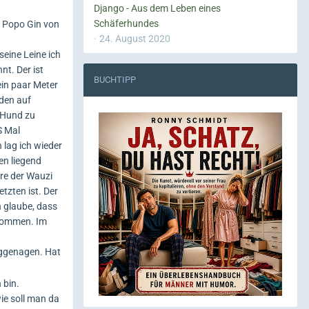
Django - Aus dem Leben eines
Schäferhundes
d Popo Gin von
24. August 2020
seine Leine ich
t. Der ist
BUCHTIPP
ein paar Meter
 den auf
 Hund zu
S Mal
 lag ich wieder
en liegend
re der Wauzi
tzten ist. Der
h glaube, dass
rnommen. Im
eggenagen. Hat
 bin.
ie soll man da