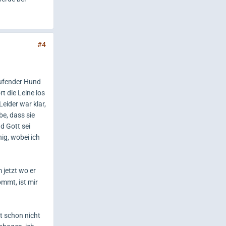
#4
aufender Hund
t die Leine los
eider war klar,
be, dass sie
d Gott sei
ig, wobei ich
 jetzt wo er
mmt, ist mir
t schon nicht