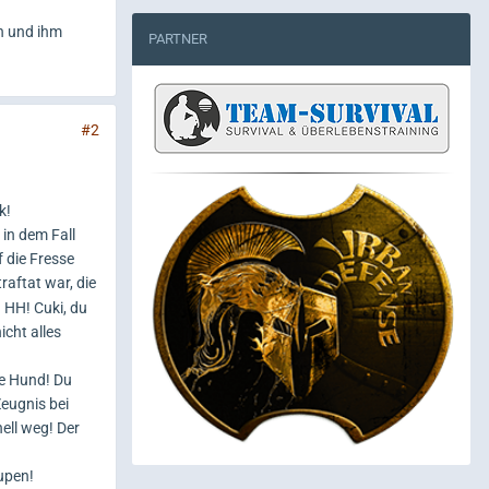
n und ihm
PARTNER
#2
k!
 in dem Fall
f die Fresse
aftat war, die
 HH! Cuki, du
cht alles
re Hund! Du
eugnis bei
ell weg! Der
upen!