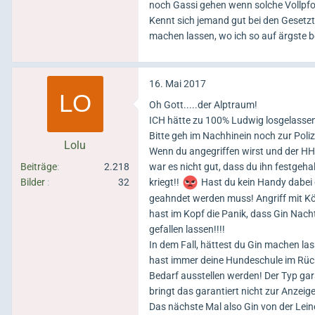
noch Gassi gehen wenn solche Vollpf
Kennt sich jemand gut bei den Gesetz
machen lassen, wo ich so auf ärgste 
16. Mai 2017
Oh Gott.....der Alptraum!
ICH hätte zu 100% Ludwig losgelasse
Bitte geh im Nachhinein noch zur Poli
Lolu
Wenn du angegriffen wirst und der HH ni
Beiträge
2.218
war es nicht gut, dass du ihn festgeha
Bilder
32
kriegt!!
Hast du kein Handy dabei g
geahndet werden muss! Angriff mit Kö
hast im Kopf die Panik, dass Gin Nach
gefallen lassen!!!!
In dem Fall, hättest du Gin machen la
hast immer deine Hundeschule im Rück
Bedarf ausstellen werden! Der Typ gara
bringt das garantiert nicht zur Anzeige.
Das nächste Mal also Gin von der Lei