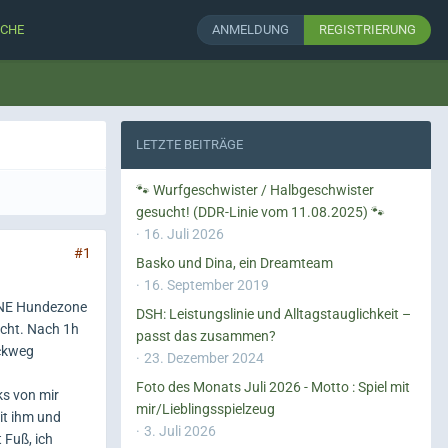
CHE
ANMELDUNG
REGISTRIERUNG
LETZTE BEITRÄGE
🐾 Wurfgeschwister / Halbgeschwister
gesucht! (DDR-Linie vom 11.08.2025) 🐾
16. Juli 2026
#1
Basko und Dina, ein Dreamteam
16. September 2019
EINE Hundezone
DSH: Leistungslinie und Alltagstauglichkeit –
acht. Nach 1h
passt das zusammen?
ückweg
23. Dezember 2024
Foto des Monats Juli 2026 - Motto : Spiel mit
s von mir
mir/Lieblingsspielzeug
it ihm und
3. Juli 2026
 Fuß, ich