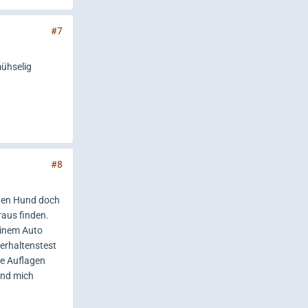
#7
mühselig
#8
 den Hund doch
raus finden.
seinem Auto
erhaltenstest
ne Auflagen
und mich