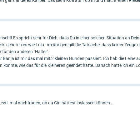
 ein ganz anderes Kaliber. Das sieht Koa auf 100 m und macht einen Riese
sch!! Es spricht sehr für Dich, dass Du in einer solchen Situation an De
s sehe ich es wie Lolu - im übrigen gilt die Tatsache, dass keiner Zeuge d
h für den anderen "Halter".
r Banja ist mir das mal mit 2 kleinen Hunden passiert. Ich hab die Leine a
en konnte, wie das für die Kleineren geendet hätte. Danach hatte ich ein L
evtl. mal nachfragen, ob du Gin hättest loslassen können...