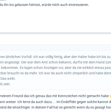
 du ihn los gelassen hättest, würde mich auch interessieren.
nen ähnlichen Vorfall. Ich war völlig fertig, aber den Halter habe ich bis 
dann angezeigt. Der war dem Amt schon bekannt, durfte mit dem Hund zu
r bekommen. Es lagen schon Anzeigen vor, aber da nie wirklich etwas passi
bar braucht es da mehr. Ich war da auch nicht zimperlich und habe den
 Das wirkt.
z sein.
meinem Freund das ich genau das mit Kennzeichen nicht gemacht habe
ann weiser. Ich lerne da auch dazu.... Im Endeffekt gegen solche kannst 
ind die einsichtiger. In deinem Fall hat es gereicht wenn du es gesagt h