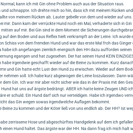
. Normal, kann ich mit Gin ohne Problem auch aus der Situation raus.
 und schnappte. Ich drehte mich so hin, dass ich mit meinem Rücken un
llte von meinem Rücken ab. Lauter gebelle von dem und wieder auf uns.
i mir. Dann kam der verrückte Hund noch ein Mal, verhaderte sich in Gin 
mitten auf mir. Bei Gin sind in dem Moment die Sicherungen durchgebrann
g auf den Boden und aus Reflex hielt verkrampft an der Leine. Ich wurde 
chon Schiss von dem fremden Hund und war das erste Mal froh das Ginger
a habe ich angefangen ziemlich energisch den HH dazu aufforden seinen
ntfernung egangen und hat zugesehen. Der hat seinen Hund KEIN EINZIGE
h habe irgendwie geschafft wieder auf die Beine zu kommen. Kurz danach
erte und Gin hatte echt Lust den Hund zu erwischen. Wieder auf dem Bod
er nehmen soll. Ich habe kurz abgewogen die Leine loszulassen. Dann wä
em Gin. Ich war mir aber nicht sicher wie das in der Praxis mit den Gese
der Hund hat uns auf ärgste bedrängt. ABER ich hatte keine Zeugen UND ic
re er schuld. Ein Hund darf sich nur verteidigen. Habe ich irgendwo ve
te nicht das Gin wegen sowas irgendwelche Auflagen bekommt.
e Beine zu kommen und der Köter ließ von uns endlich ab. Der HH? Ist w
habe zerrissene Hose und abgeschürftes Handgelenk auf dem ich gefallen
h einen Hund haltet. Das ärgste war der HH. Na dann frag ich mich halt w