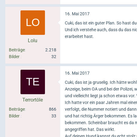
16. Mai 2017
Cuki, das ist ein guter Plan. So hast d
Und ich verstehe auch, dass du das nic
erarbeitet hast.
Lolu
Beiträge
2.218
Bilder
32
16. Mai 2017
Cuki, das ist ja gruselig. Ich hätte wo
Anzeige, beim OA und bei der Polizei,
und vielleicht liegt ja schon etwas v
Terrortöle
Ich hatte vor ein paar Jahren mal einen
Beiträge
866
verfolgt, die Nummer notiert und dan
Bilder
33
und hat richtig Ärger bekommen. Es lag
bekommen. Scheinbar braucht es da me
angegriffen hat. Das wirkt.
Auf deinen Hund kannst du echt stolz 