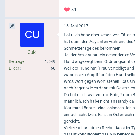
1
16. Mai 2017
LoLu ich habe aber schon von Fällen 
hat dann den Asylanten während des V
Schmerzensgeldes bekommen.
Cuki
Ja, der Asylant hat ein gesondertes V
Beiträge
1.549
Hund angezeigt beim Ordnungsamt u
Bilder
68
Weil der Hund hat "Frau verteidigt und 
wann es ein Angriff auf den Hund selbe
Wrds Wort gegen Wort stehen. Das sind
nachfragen wie es dann mit Gesetzten 
Du LoLu, ich war voll mit Erde, 2x am
männlich. Ich habe nicht an Handy da
Klar man könnte Leine loslassen. Ich h
einfach schützen. Es ist in Österreic
gereicht.
Vielleicht hast du eh Recht, dass der
darauf konditioniert das Gin keinem wa