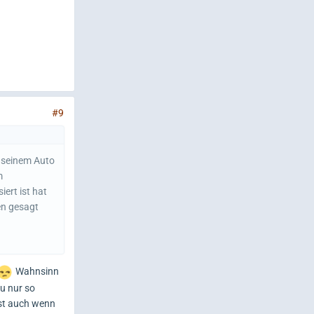
#9
zu seinem Auto
m
ert ist hat
en gesagt
Wahnsinn
du nur so
ast auch wenn