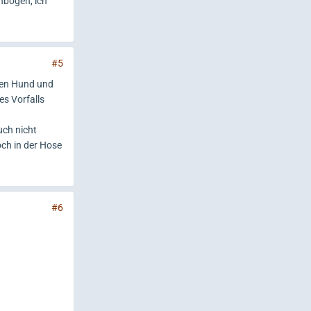
nbogen, ich
#5
inen Hund und
es Vorfalls
uch nicht
och in der Hose
#6