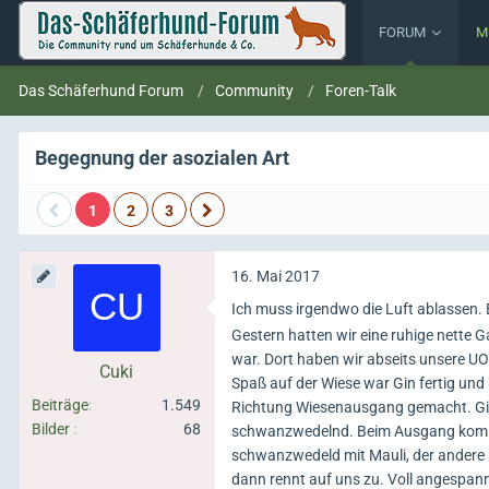
FORUM
M
Das Schäferhund Forum
Community
Foren-Talk
Begegnung der asozialen Art
1
2
3
16. Mai 2017
Ich muss irgendwo die Luft ablassen.
Gestern hatten wir eine ruhige nette 
war. Dort haben wir abseits unsere 
Cuki
Spaß auf der Wiese war Gin fertig un
Beiträge
1.549
Richtung Wiesenausgang gemacht. Gin 
Bilder
68
schwanzwedelnd. Beim Ausgang kommt 
schwanzwedeld mit Mauli, der andere M
dann rennt auf uns zu. Voll angespannt