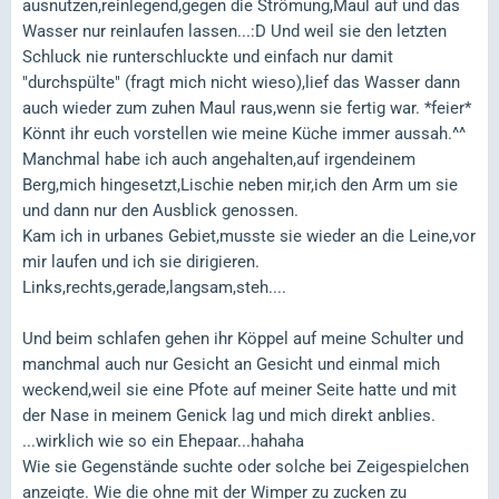
ausnutzen,reinlegend,gegen die Strömung,Maul auf und das
Wasser nur reinlaufen lassen...:D Und weil sie den letzten
Schluck nie runterschluckte und einfach nur damit
"durchspülte" (fragt mich nicht wieso),lief das Wasser dann
auch wieder zum zuhen Maul raus,wenn sie fertig war. *feier*
Könnt ihr euch vorstellen wie meine Küche immer aussah.^^
Manchmal habe ich auch angehalten,auf irgendeinem
Berg,mich hingesetzt,Lischie neben mir,ich den Arm um sie
und dann nur den Ausblick genossen.
Kam ich in urbanes Gebiet,musste sie wieder an die Leine,vor
mir laufen und ich sie dirigieren.
Links,rechts,gerade,langsam,steh....
Und beim schlafen gehen ihr Köppel auf meine Schulter und
manchmal auch nur Gesicht an Gesicht und einmal mich
weckend,weil sie eine Pfote auf meiner Seite hatte und mit
der Nase in meinem Genick lag und mich direkt anblies.
...wirklich wie so ein Ehepaar...hahaha
Wie sie Gegenstände suchte oder solche bei Zeigespielchen
anzeigte. Wie die ohne mit der Wimper zu zucken zu