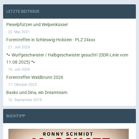
LETZTE BEITRÄGE
Pieselpfützen und Welpenküsse!
22. Mai 2021
Forentreffen in Schleswig-Holstein - PLZ 24xxx
21. Juli 2026
🐾 Wurfgeschwister / Halbgeschwister gesucht! (DDR-Linie vom
11.08.2025) 🐾
16. Juli 2026
Forentreffen Waldbrunn 2026
17. Oktober 2025
Basko und Dina, ein Dreamteam
16. September 2019
BUCHTIPP