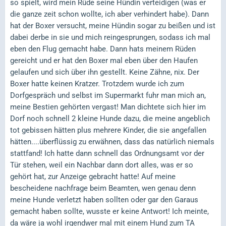
so spielt, wird mein Rüde seine Hündin verteidigen (was er
die ganze zeit schon wollte, ich aber verhindert habe). Dann
hat der Boxer versucht, meine Hündin sogar zu beißen und ist
dabei derbe in sie und mich reingesprungen, sodass ich mal
eben den Flug gemacht habe. Dann hats meinem Rüden
gereicht und er hat den Boxer mal eben über den Haufen
gelaufen und sich über ihn gestellt. Keine Zähne, nix. Der
Boxer hatte keinen Kratzer. Trotzdem wurde ich zum
Dorfgespräch und selbst im Supermarkt fuhr man mich an,
meine Bestien gehörten vergast! Man dichtete sich hier im
Dorf noch schnell 2 kleine Hunde dazu, die meine angeblich
tot gebissen hätten plus mehrere Kinder, die sie angefallen
hätten....überflüssig zu erwähnen, dass das natürlich niemals
stattfand! Ich hatte dann schnell das Ordnungsamt vor der
Tür stehen, weil ein Nachbar dann dort alles, was er so
gehört hat, zur Anzeige gebracht hatte! Auf meine
bescheidene nachfrage beim Beamten, wen genau denn
meine Hunde verletzt haben sollten oder gar den Garaus
gemacht haben sollte, wusste er keine Antwort! Ich meinte,
da wäre ja wohl irgendwer mal mit einem Hund zum TA