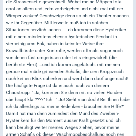
die Strassenseite gewechselt. Wobei meine Möppen total
cool an allem und jedm vorbeigehen und nicht mal mit der
Wimper zucken! Geschweige denn solch ein Theater machen,
wie ihr Gegenüber. Mittlerweile muß ich in solchen
Situationen herzlich lachen......da kommen diese Hysteriker
mit einem mindestens ebenso hysterischen Pendant in
vierbeinig ums Eck, haben in keinster Weise ihre
Krawallbürste unter Kontrolle, werden oftmals sogar noch
von denen fast umgerissen oder teils eingewickelt (die
berühmte Flexi)....und ich komm angelatscht mit meinen
gerade mal müde grinsenden Schäfis, die dem Kroppzeuch
noch keinen Blick schenken und werd dann doof angemacht!
Die häufigste Frage ist dann auch noch von diesem
Chaostrupp: " Ja, kommen Sie denn mit so vielen Hunden
überhaupt klar????" Ich : " Jo! Sieht man doch! Bei Ihnen habe
ich da allerdings so meine Bedenken - brauchen Sie HIlfe?"
Damit hat man dann zumindest den Mund des Zweibein-
Hysterikers für den Moment ausser Kraft gesetzt und ich
kann beruhigt weiter meines Weges ziehen, bevor meine
armen Schäfis ob dieser Wischmoppbeschallung noch nen