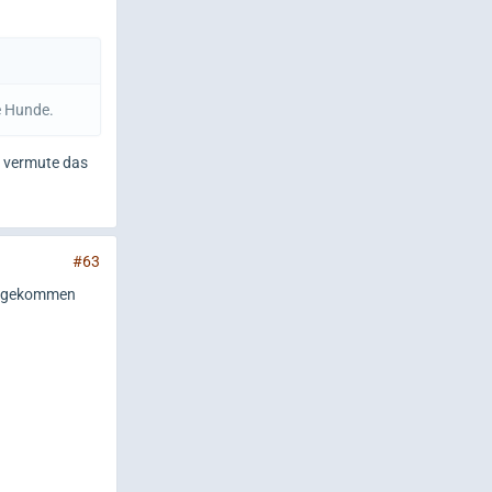
e Hunde.
, vermute das
#63
me gekommen