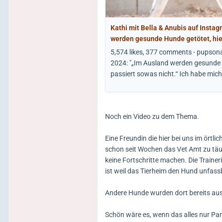
Kathi mit Bella & Anubis auf Instag
werden gesunde Hunde getötet, hier
Ich habe mich mit vielen Menschen
5,574 likes, 377 comments - pupson
Tierschutz unterhalten und die Mehr
2024: "„Im Ausland werden gesunde 
haben solche Fälle auch schon…
passiert sowas nicht.“ Ich habe mich
Noch ein Video zu dem Thema.
Eine Freundin die hier bei uns im örtl
schon seit Wochen das Vet Amt zu täus
keine Fortschritte machen. Die Traine
ist weil das Tierheim den Hund unfassb
Andere Hunde wurden dort bereits aus
Schön wäre es, wenn das alles nur Pa