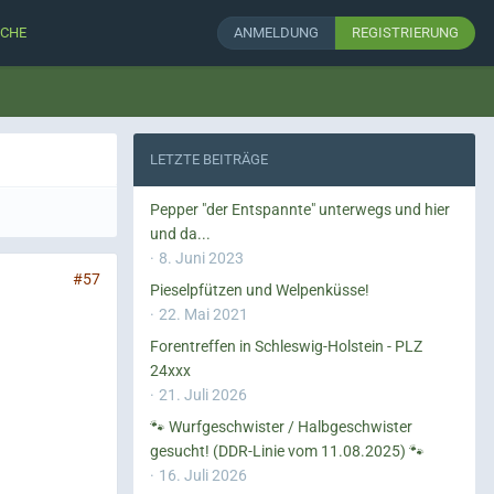
CHE
ANMELDUNG
REGISTRIERUNG
LETZTE BEITRÄGE
Pepper "der Entspannte" unterwegs und hier
und da...
8. Juni 2023
#57
Pieselpfützen und Welpenküsse!
22. Mai 2021
Forentreffen in Schleswig-Holstein - PLZ
24xxx
21. Juli 2026
🐾 Wurfgeschwister / Halbgeschwister
gesucht! (DDR-Linie vom 11.08.2025) 🐾
16. Juli 2026