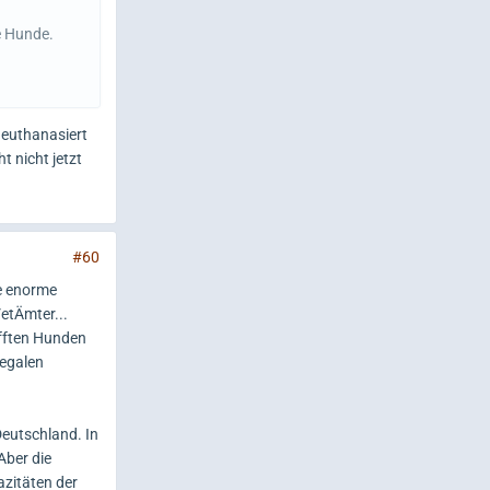
e Hunde.
 euthanasiert
 nicht jetzt
#60
ne enorme
etÄmter...
fften Hunden
legalen
Deutschland. In
Aber die
azitäten der