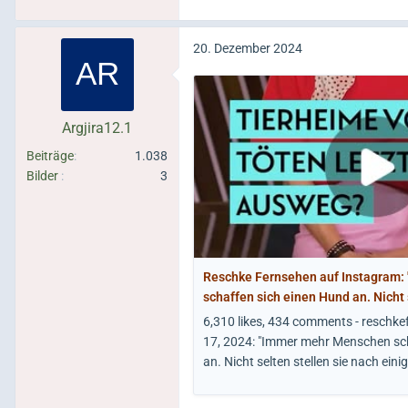
20. Dezember 2024
Argjira12.1
Beiträge
1.038
Bilder
3
Reschke Fernsehen auf Instagram
schaffen sich einen Hund an. Nicht 
einiger Zeit fest, dass sie einen s
6,310 likes, 434 comments - reschk
nicht finanzieren können, zu wenig 
17, 2024: "Immer mehr Menschen sc
ihn aus anderen Gründen…
an. Nicht selten stellen sie nach eini