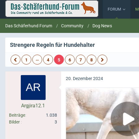
FORUM
M
Das Schäferhund Forum
Community
Dog News
Strengere Regeln für Hundehalter
…
1
4
5
6
7
8
20. Dezember 2024
Argjira12.1
Beiträge
1.038
Bilder
3