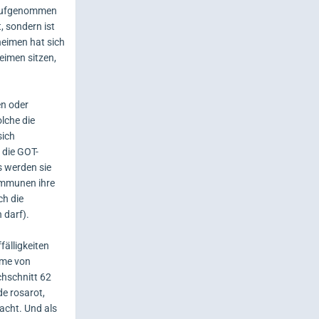
e aufgenommen
, sondern ist
heimen hat sich
eimen sitzen,
en oder
lche die
sich
 die GOT-
s werden sie
Kommunen ihre
ch die
 darf).
älligkeiten
hme von
chschnitt 62
de rosarot,
acht. Und als