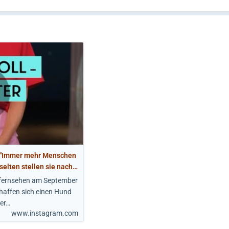
: "Immer mehr Menschen
selten stellen sie nach
olchen Hund auf Dauer
efernsehen am September
Zeit für ihn haben oder
haffen sich einen Hund
ger…
www.instagram.com