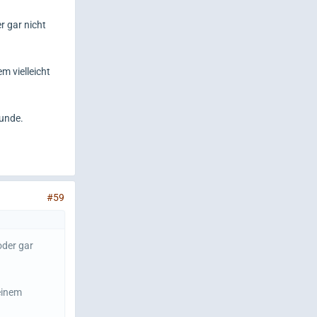
r gar nicht
m vielleicht
Hunde.
#59
oder gar
einem