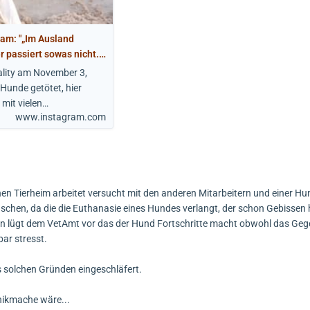
ram: "„Im Ausland
 passiert sowas nicht.“
 im deutschen
ality am November 3,
heit ist sich einig und
Hunde getötet, hier
 mit vielen…
www.instagram.com
ichen Tierheim arbeitet versucht mit den anderen Mitarbeitern und einer Hu
chen, da die die Euthanasie eines Hundes verlangt, der schon Gebissen ha
rin lügt dem VetAmt vor das der Hund Fortschritte macht obwohl das Gegen
ar stresst.
 solchen Gründen eingeschläfert.
nikmache wäre...