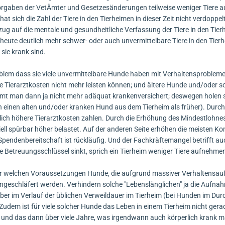
Vorgaben der VetÄmter und Gesetzesänderungen teilweise weniger Tier
at sich die Zahl der Tiere in den Tierheimen in dieser Zeit nicht verdoppelt
zug auf die mentale und gesundheitliche Verfassung der Tiere in den Tier
ute deutlich mehr schwer- oder auch unvermittelbare Tiere in den Tierh
sie krank sind.
oblem dass sie viele unvermittelbare Hunde haben mit Verhaltensproblem
ie Tierarztkosten nicht mehr leisten können; und ältere Hunde und/oder so
mmt man dann ja nicht mehr adäquat krankenversichert; deswegen holen 
einen alten und/oder kranken Hund aus dem Tierheim als früher). Durch
lich höhere Tierarztkosten zahlen. Durch die Erhöhung des Mindestlohne
ell spürbar höher belastet. Auf der anderen Seite erhöhen die meisten 
Spendenbereitschaft ist rückläufig. Und der Fachkräftemangel betrifft au
 Betreuungsschlüssel sinkt, sprich ein Tierheim weniger Tiere aufnehmen
nter welchen Voraussetzungen Hunde, die aufgrund massiver Verhaltensauff
eingeschläfert werden. Verhindern solche "Lebenslänglichen" ja die Aufna
 aber im Verlauf der üblichen Verweildauer im Tierheim (bei Hunden im Dur
Zudem ist für viele solcher Hunde das Leben in einem Tierheim nicht gera
 und das dann über viele Jahre, was irgendwann auch körperlich krank m