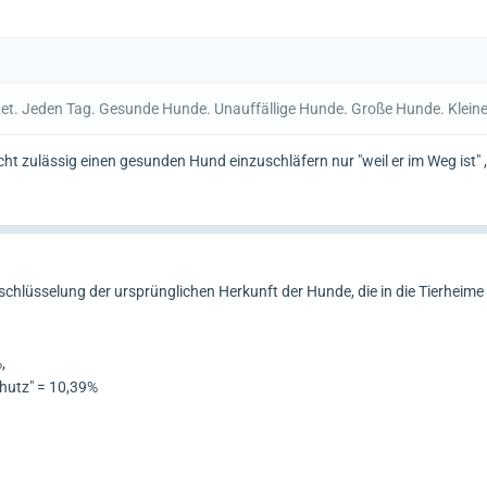
et. Jeden Tag. Gesunde Hunde. Unauffällige Hunde. Große Hunde. Klein
cht zulässig einen gesunden Hund einzuschläfern nur "weil er im Weg ist" 
fschlüsselung der ursprünglichen Herkunft der Hunde, die in die Tierhei
,
chutz" = 10,39%