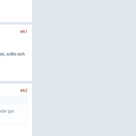
#61
t, sollte sich
#62
oder gar