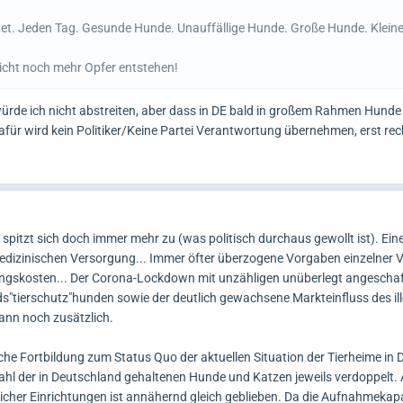
et. Jeden Tag. Gesunde Hunde. Unauffällige Hunde. Große Hunde. Klein
cht noch mehr Opfer entstehen!
ürde ich nicht abstreiten, aber dass in DE bald in großem Rahmen Hunde
ür wird kein Politiker/Keine Partei Verantwortung übernehmen, erst recht
pitzt sich doch immer mehr zu (was politisch durchaus gewollt ist). Ei
edizinischen Versorgung... Immer öfter überzogene Vorgaben einzelner V
ungskosten... Der Corona-Lockdown mit unzähligen unüberlegt angescha
s"tierschutz"hunden sowie der deutlich gewachsene Markteinfluss des il
ann noch zusätzlich.
che Fortbildung zum Status Quo der aktuellen Situation der Tierheime in 
zahl der in Deutschland gehaltenen Hunde und Katzen jeweils verdoppelt. 
icher Einrichtungen ist annähernd gleich geblieben. Da die Aufnahmekap