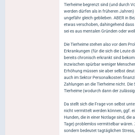
Tierheime begrenzt sind (und durch 
werden dürfen als in früheren Jahren) h
ungefähr gleich geblieben. ABER in Be
etwas verschoben, dahingehend dass he
sei es aus mentalen Gründen oder weil 
Die Tierheime stehen also vor dem Pr
Erkrankungen (für die sich die Leute d
bereits chronisch erkrankt sind beko
inzwischen spürbar weniger Menschen 
Erhöhung müssen sie aber selbst deut
auch im Sektor Personalkosten finanzi
Zahlungen an die Tierheime nicht. Die 
Tierheime (wodurch dann der zulässige
Da stellt sich die Frage von selbst u
nicht vermittelt werden können, ggf. 
Hunden, die in einer Notlage sind, die
Tage) problemlos vermittelbar wären. 
sondern bedeutet tagtäglichen Stress,