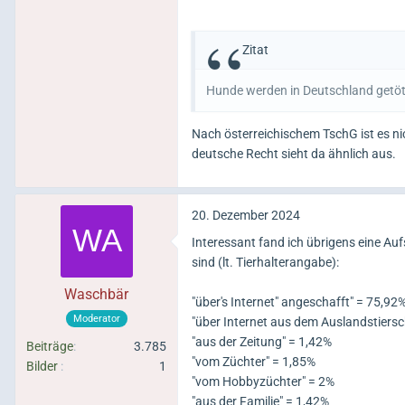
Zitat
Hunde werden in Deutschland getöt
Nach österreichischem TschG ist es ni
deutsche Recht sieht da ähnlich aus.
20. Dezember 2024
Interessant fand ich übrigens eine Au
sind (lt. Tierhalterangabe):
Waschbär
"über's Internet" angeschafft" = 75,92%
Moderator
"über Internet aus dem Auslandstiers
"aus der Zeitung" = 1,42%
Beiträge
3.785
"vom Züchter" = 1,85%
Bilder
1
"vom Hobbyzüchter" = 2%
"aus der Familie" = 1,42%