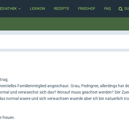
EDIATHEK
LEXIKON
REZEPTE
FRIEDHOF
FAQ
SU
itrag.
entielles Familienmitglied angeschaut. Grau, Pedrigree, allerdings hat d
 normal und verwaechst sich das? Worauf muss geachtet werden? Der Zue
 das normal waere und sich verwachsen wuerde aber ich bin natuerlich t
 freuen.