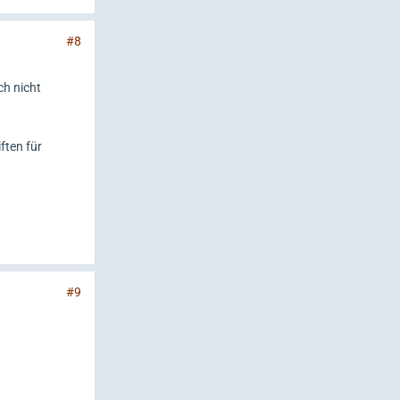
#8
ch nicht
ften für
#9