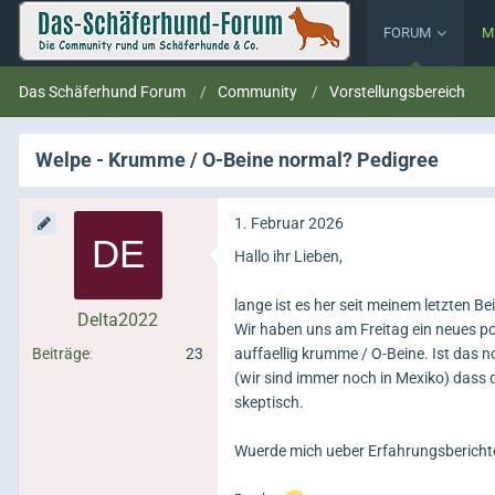
FORUM
M
Das Schäferhund Forum
Community
Vorstellungsbereich
Welpe - Krumme / O-Beine normal? Pedigree
1. Februar 2026
Hallo ihr Lieben,
lange ist es her seit meinem letzten Be
Delta2022
Wir haben uns am Freitag ein neues pot
Beiträge
23
auffaellig krumme / O-Beine. Ist das
(wir sind immer noch in Mexiko) dass
skeptisch.
Wuerde mich ueber Erfahrungsberichte