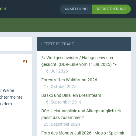
CHE
ANMELDUNG
REGISTRIERUNG
LETZTE BEITRÄGE
🐾 Wurfgeschwister / Halbgeschwister
#1
gesucht! (DDR-Linie vom 11.08.2025) 🐾
16. Juli 2026
Forentreffen Waldbrunn 2026
17. Oktober 2025
er Welpe
Basko und Dina, ein Dreamteam
chter meinte
16. September 2019
rotzdem
DSH: Leistungslinie und Alltagstauglichkeit –
passt das zusammen?
23. Dezember 2024
Foto des Monats Juli 2026 - Motto : Spiel mit