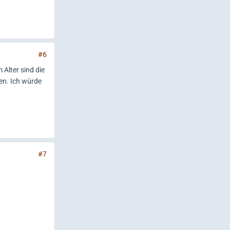
#6
 Alter sind die
en. Ich würde
#7