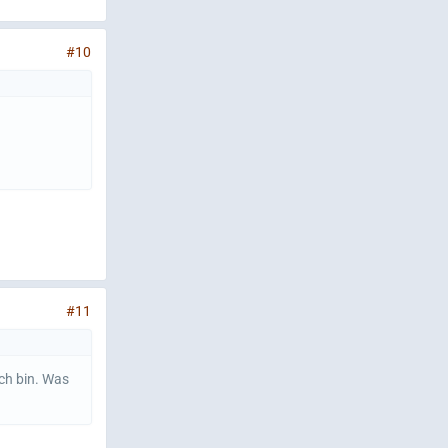
#10
#11
ch bin. Was