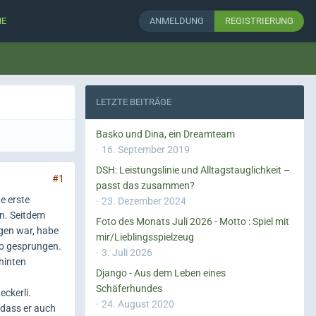
HE
ANMELDUNG
REGISTRIERUNG
LETZTE BEITRÄGE
Basko und Dina, ein Dreamteam
16. September 2019
DSH: Leistungslinie und Alltagstauglichkeit –
#1
passt das zusammen?
ne erste
23. Dezember 2024
en. Seitdem
Foto des Monats Juli 2026 - Motto : Spiel mit
ngen war, habe
mir/Lieblingsspielzeug
uto gesprungen.
3. Juli 2026
hinten
Django - Aus dem Leben eines
Schäferhundes
eckerli.
24. August 2020
, dass er auch