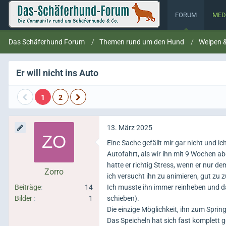
FORUM
MED
Das Schäferhund Forum
Themen rund um den Hund
Welpen 
Er will nicht ins Auto
1
2
13. März 2025
Eine Sache gefällt mir gar nicht und ic
Autofahrt, als wir ihn mit 9 Wochen ab
hatte er richtig Stress, wenn er nur 
Zorro
ich versucht ihn zu animieren, gut zu z
Beiträge
14
Ich musste ihn immer reinheben und d
Bilder
1
schieben).
Die einzige Möglichkeit, ihn zum Springe
Das Speicheln hat sich fast komplett g