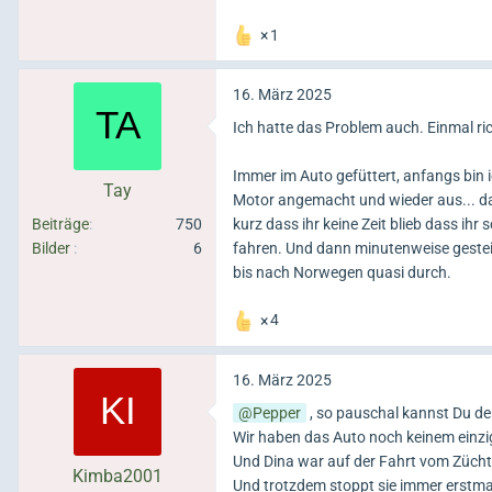
1
16. März 2025
Ich hatte das Problem auch. Einmal ri
Immer im Auto gefüttert, anfangs bin i
Tay
Motor angemacht und wieder aus... da
Beiträge
750
kurz dass ihr keine Zeit blieb dass ih
Bilder
6
fahren. Und dann minutenweise gesteig
bis nach Norwegen quasi durch.
4
16. März 2025
Pepper
, so pauschal kannst Du den
Wir haben das Auto noch keinem einzig
Und Dina war auf der Fahrt vom Züchte
Kimba2001
Und trotzdem stoppt sie immer erstmal