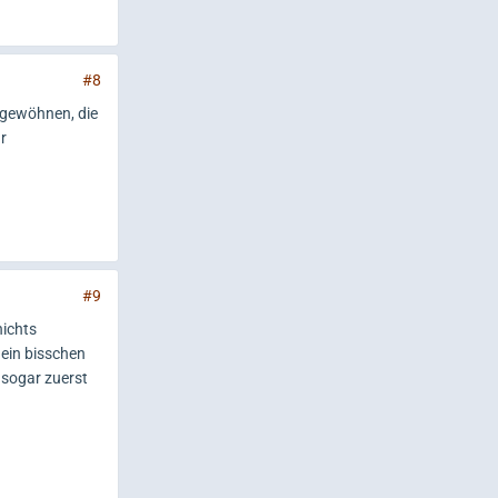
#8
u gewöhnen, die
r
#9
nichts
 ein bisschen
 sogar zuerst