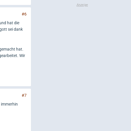
#6
und hat die
gott sei dank
 gemacht hat.
earbeitet. Wir
#7
r immerhin