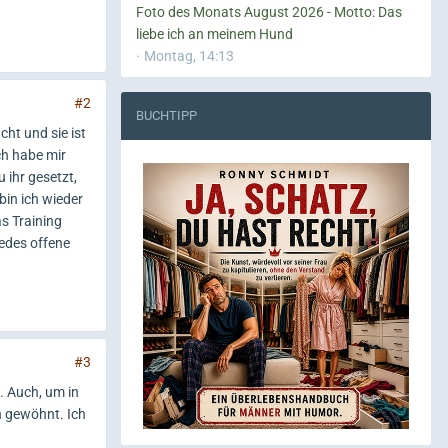
Foto des Monats August 2026 - Motto: Das
liebe ich an meinem Hund
Montag, 14:13
#2
BUCHTIPP
ht und sie ist
ch habe mir
 ihr gesetzt,
bin ich wieder
as Training
jedes offene
#3
. Auch, um in
h gewöhnt. Ich