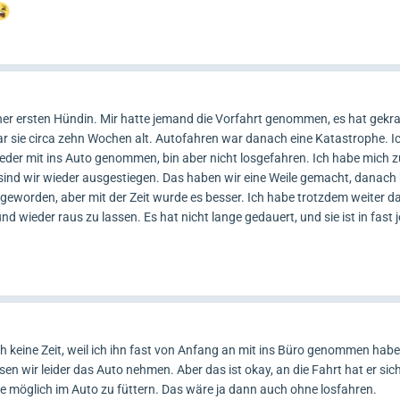
er ersten Hündin. Mir hatte jemand die Vorfahrt genommen, es hat gekrac
r sie circa zehn Wochen alt. Autofahren war danach eine Katastrophe. I
eder mit ins Auto genommen, bin aber nicht losgefahren. Ich habe mich zu
 sind wir wieder ausgestiegen. Das haben wir eine Weile gemacht, danach 
l geworden, aber mit der Zeit wurde es besser. Ich habe trotzdem weiter d
d wieder raus zu lassen. Es hat nicht lange gedauert, und sie ist in fast 
ich keine Zeit, weil ich ihn fast von Anfang an mit ins Büro genommen habe
en wir leider das Auto nehmen. Aber das ist okay, an die Fahrt hat er sic
ie möglich im Auto zu füttern. Das wäre ja dann auch ohne losfahren.