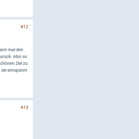
#12
 dann mal den
urück. Also so
schönen Ziel zu
t sie entspannt
#13