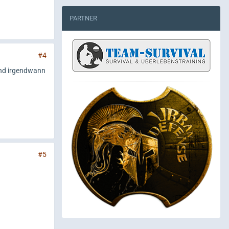
PARTNER
#4
 und irgendwann
#5