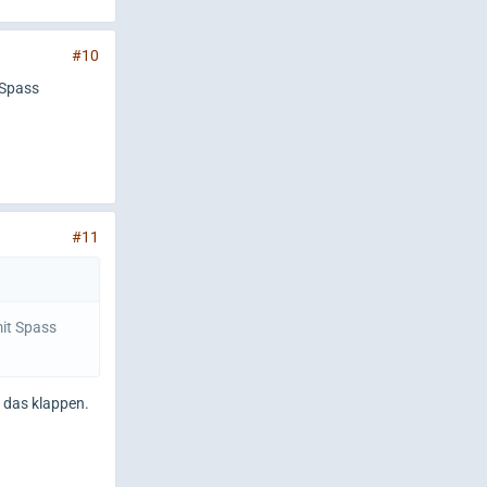
#10
 Spass
#11
mit Spass
 das klappen.