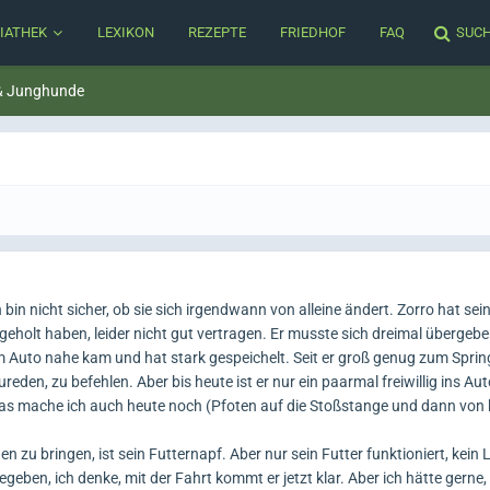
IATHEK
LEXIKON
REZEPTE
FRIEDHOF
FAQ
SUC
& Junghunde
h bin nicht sicher, ob sie sich irgendwann von alleine ändert. Zorro hat sei
geholt haben, leider nicht gut vertragen. Er musste sich dreimal übergeb
dem Auto nahe kam und hat stark gespeichelt. Seit er groß genug zum Spri
ureden, zu befehlen. Aber bis heute ist er nur ein paarmal freiwillig ins A
as mache ich auch heute noch (Pfoten auf die Stoßstange und dann von 
n zu bringen, ist sein Futternapf. Aber nur sein Futter funktioniert, kein L
egeben, ich denke, mit der Fahrt kommt er jetzt klar. Aber ich hätte gerne