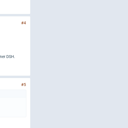
#4
iner DSH.
#5