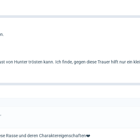
en.
st von Hunter trösten kann. Ich finde, gegen diese Trauer hilft nur ein kle
,
 diese Rasse und deren Charaktereigenschaften❤️