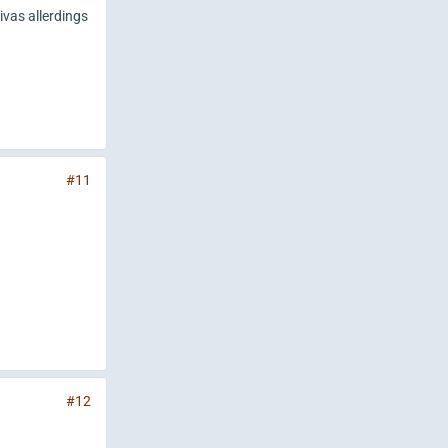
ivas allerdings
#11
#12