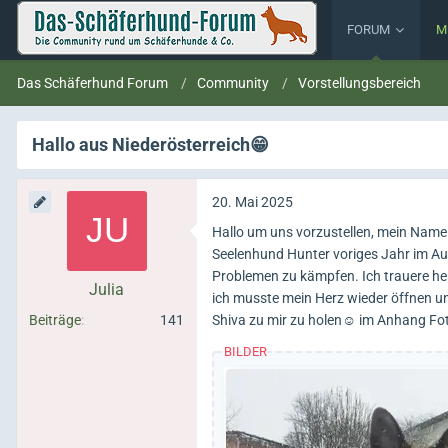
FORUM
M
Das Schäferhund Forum
Community
Vorstellungsbereich
Hallo aus Niederösterreich😁
20. Mai 2025
Hallo um uns vorzustellen, mein Name i
Seelenhund Hunter voriges Jahr im Aug
Problemen zu kämpfen. Ich trauere heu
Julia
ich musste mein Herz wieder öffnen un
Beiträge
141
Shiva zu mir zu holen☺️ im Anhang Fo
BILDER