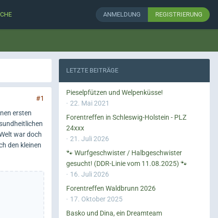
CHE
ANMELDUNG
REGISTRIERUNG
LETZTE BEITRÄGE
Pieselpfützen und Welpenküsse!
#1
22. Mai 2021
inen ersten
Forentreffen in Schleswig-Holstein - PLZ
esundheitlichen
24xxx
 Welt war doch
21. Juli 2026
ch den kleinen
🐾 Wurfgeschwister / Halbgeschwister
gesucht! (DDR-Linie vom 11.08.2025) 🐾
16. Juli 2026
Forentreffen Waldbrunn 2026
17. Oktober 2025
Basko und Dina, ein Dreamteam